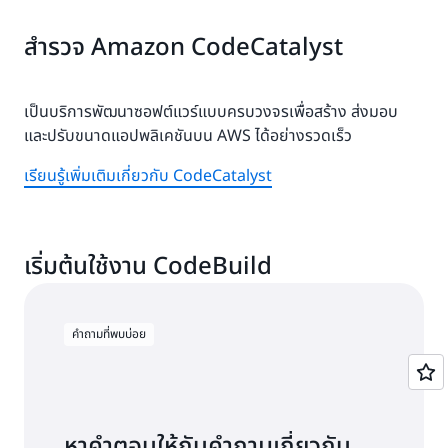
เริ่มการทำงานของบิลด์ซอฟต์แวร์โดยใช้ที่เก็บ GitHub ที่มี
สำรวจ Amazon CodeCatalyst
อยู่โดยอัตโนมัติและโพสต์ผลลัพธ์กลับไปยัง GitHub
เรียนรู้เพิ่มเติมเกี่ยวกับการผสานรวมกับ Jenkins
เรียนรู้เพิ่มเติมเกี่ยวกับการใช้ GitHub
เป็นบริการพัฒนาซอฟต์แวร์แบบครบวงจรเพื่อสร้าง ส่งมอบ
และปรับขนาดแอปพลิเคชันบน AWS ได้อย่างรวดเร็ว
เรียนรู้เพิ่มเติมเกี่ยวกับ CodeCatalyst
เริ่มต้นใช้งาน CodeBuild
คำถามที่พบบ่อย
หาคำตอบให้กับคำถามเกี่ยวกับ