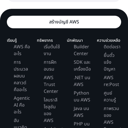
สร้างบัญชี AWS
เรียนรู้
ทรัพยากร
นักพัฒนา
ความช่วยเหลือ
AWS คือ
เริ่มต้นใช้
Builder
ติดต่อเรา
อะไร
งาน
Center
ยื่นตั๋ว
การ
การฝึก
SDK และ
แจ้ง
ประมวล
อบรม
เครื่องมือ
ปัญหา
ผลบน
AWS
.NET บน
AWS
คลาวด์
Trust
AWS
re:Post
คืออะไร
Center
Python
ศูนย์
Agentic
ไลบราลี
บน AWS
ความรู้
AI คือ
โซลูชัน
Java บน
ภาพรวม
อะไร
ของ
AWS
ของ
ฮับ
AWS
AWS
PHP บน
แนวคิด