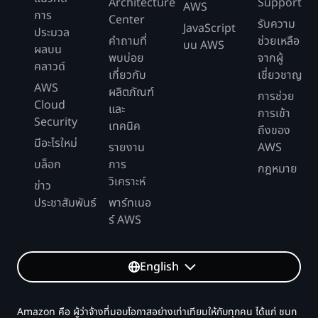
Architecture
Support
AWS
การ
Center
รับความ
JavaScript
ประมวล
คำถามที่
ช่วยเหลือ
บน AWS
ผลบน
พบบ่อย
จากผู้
คลาวด์
เกี่ยวกับ
เชี่ยวชาญ
AWS
ผลิตภัณฑ์
การช่วย
Cloud
และ
การเข้า
Security
เทคนิค
ถึงของ
มีอะไรใหม่
รายงาน
AWS
บล็อก
การ
กฎหมาย
วิเคราะห์
ข่าว
ประชาสัมพันธ์
พาร์ทเนอ
ร์ AWS
English
Amazon คือ ผู้ว่าจ้างที่มอบโอกาสอย่างเท่าเทียมให้กับทุกคน ได้แก่ ชนก