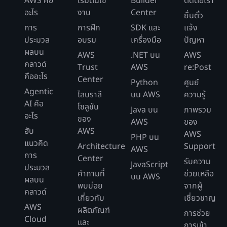
AWS คือ
เริ่มต้นใช้
Builder
ติดต่อเรา
อะไร
งาน
Center
ยื่นตั๋ว
การ
การฝึก
SDK และ
แจ้ง
ประมวล
อบรม
เครื่องมือ
ปัญหา
ผลบน
AWS
.NET บน
AWS
คลาวด์
Trust
AWS
re:Post
คืออะไร
Center
Python
ศูนย์
Agentic
ไลบราลี
บน AWS
ความรู้
AI คือ
โซลูชัน
Java บน
ภาพรวม
อะไร
ของ
AWS
ของ
ฮับ
AWS
AWS
PHP บน
แนวคิด
Architecture
Support
AWS
การ
Center
รับความ
JavaScript
ประมวล
คำถามที่
ช่วยเหลือ
บน AWS
ผลบน
พบบ่อย
จากผู้
คลาวด์
เกี่ยวกับ
เชี่ยวชาญ
AWS
ผลิตภัณฑ์
การช่วย
Cloud
และ
การเข้า