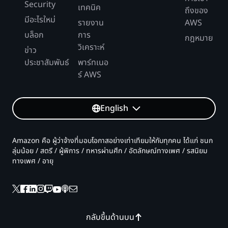
Security
เทคนิค
ถึงของ
มีอะไรใหม่
รายงาน
AWS
บล็อก
การ
กฎหมาย
วิเคราะห์
ข่าว
ประชาสัมพันธ์
พาร์ทเนอ
ร์ AWS
English
Amazon คือ ผู้ว่าจ้างที่มอบโอกาสอย่างเท่าเทียมให้กับทุกคน ได้แก่ ชนก
ลุ่มน้อย / สตรี / ผู้พิการ / ทหารผ่านศึก / อัตลักษณ์ทางเพศ / รสนิยม
ทางเพศ / อายุ
กลับขึ้นด้านบน