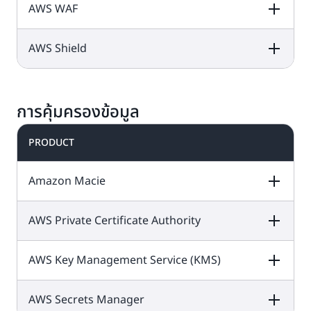
ไม่จำกัดสำหรับบัญชี
ใช้
แบบชำระเงิน
AWS WAF
คุณใน Amazon S3
อุปกรณ์ ตรวจจับ
ราคา AWS IoT
เสี่ยงของเครือข่าย
ที่เพิ่งเริ่มใช้งาน
1 การตรวจสอบ
เครดิตของคุณเพื่อ
ความผิดปกติ และรับ
Device Defende
โดยไม่ได้ตั้งใจ
อุปกรณ์ทั้งหมดใน
Inspector
ประเมินเกินขีดจำกัด
การแจ้งเตือนเพื่อ
CloudWatch
ช่วย
กลุ่มอินสแตนซ์ของ
รายเดือนเหล่านี้
AWS Shield
DESCRIPTION
FREE TIER OFFER
PRODUCT
ช่วยรักษาความ
ให้คุณมีข้อมูลและ
คุณในเดือนแรก
DETAILS
PRICING
ปลอดภัยกลุ่มอินส
ข้อมูลเชิงลึกที่นำไป
10 ตัววัดแบบ
แตนซ์ IoT ของคุณ
ปฏิบัติตามได้สำหรับ
จุดข้อมูลเมตริก
1
DESCRIPTION
FREE TIER OFFER
PRODUCT
และการ
กำหนดเอง
ตรวจสอบ
จุดในหนึ่งเดือน
ล้าน
DETAILS
PRICING
แจ้งเตือน
การคุ้มครองข้อมูล
AWS WAF
เป็น
แอปพลิเคชันของคุณ
ราคา Amazon
ไฟร์วอลล์เว็บ
ตอบสนองต่อการ
CloudWatch
คำขอ API
1 ล้าน
แอปพลิเคชันที่ช่วย
เปลี่ยนแปลงด้าน
PRODUCT
บริการฟรีนี้มีให้
ปกป้องเว็บ
การนำข้อมูลบันทึก
ประสิทธิภาพทั่วทั้ง
บริการในแผน
ใช้เครดิตเพื่อเข้าถึง
แอปพลิเคชันหรือ
ฟรี
เข้า
และการ
ระบบ และปรับการใช้
5 GB
AWS Shield
คือ
ฟีเจอร์ AWS WAF
API จากบอตและการ
และแบบชำระเงิน
Amazon Macie
เก็บข้อมูลบันทึก 5
งานทรัพยากรให้
บริการป้องกันการ
ราคา AWS WAF
โจมตีเว็บทั่วไปซึ่งอาจ
ในทั้ง
แผนฟรีและ
GB
เหมาะสม
โจมตีโดยปฏิเสธการ
AWS Shield
ส่งผลกระทบต่อความ
แบบชำระเงิน
ให้บริการแบบกระจาย
ราคา AWS Shiel
Standard ให้การ
AWS Private Certificate Authority
พร้อมใช้งาน ลด
DESCRIPTION
แดชบอร์ด
FREE TIER OFFER
3
PRODUCT
(DDoS) ที่ได้รับการ
รายการพร้อม
ปกป้องจากเครือข่าย
ระดับการรักษาความ
DETAILS
ตัววัด
PRICING
จัดการซึ่งจะปกป้อง
ทั่วไปและการโจมตี
ปลอดภัย หรือทำให้ใช้
สูงสุด
ตัวต่อ
50
แอปพลิเคชันที่
AWS Key Management Service (KMS)
DESCRIPTION
FREE TIER OFFER
PRODUCT
เลเยอร์ DDoS การ
ทรัพยากรมากเกินไป
เดือน
ทำงานบน AWS
DETAILS
PRICING
ขนส่งไม่มีค่าใช้จ่าย
ทดลองใช้ฟรี 30 วัน
Amazon Macie
เพิ่มเติม
ด้วย
แผนชำระเงิน
AWS Secrets Manager
DESCRIPTION
FREE TIER OFFER
PRODUCT
เป็นบริการรักษาความ
การทดลองใช้