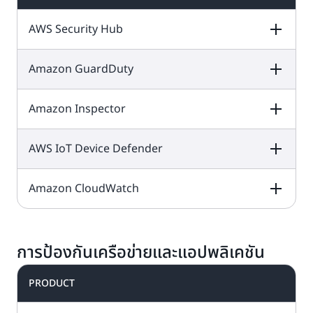
Organizations
จะ
ประเมินเกินขีดจำกัด
Amazon Cognito
บริการฟรีตลอดไปนี้
ช่วยกำกับดูแลสภาพ
ลูกค้า AWS ทุกคน
รายเดือนเหล่านี้
AWS Security Hub
ช่วยให้คุณสามารถ
อยู่ใน
แผนฟรีและ
แวดล้อมของคุณจาก
สามารถใช้ได้โดยไม่
เพิ่มการสมัครใช้งาน
แบบชำระเงิน
ฟีเจอร์ Your User
ส่วนกลางในขณะที่
ต้องเสียค่าใช้จ่ายเพ
การลงชื่อเข้าใช้ และ
ราคา Amazon
Pool มี Free Tier
คุณขยับขยายและ
เติม
Amazon GuardDuty
DESCRIPTION
FREE TIER OFFER
PRODUCT
การควบคุมการเข้าถึง
Cognito
เพิ่มทรัพยากกร
ต่อ
50,000 MAU
DETAILS
PRICING
ในแอปบนเว็บและ
AWS ของคุณ
เดือน
อุปกรณ์เคลื่อนที่ได้
Amazon Inspector
DESCRIPTION
FREE TIER OFFER
PRODUCT
อย่างรวดเร็วและ
พื้นที่จัดเก็บข้อมูล
DETAILS
PRICING
ง่ายดาย
AWS Security
ซิงค์บนระบบคลาวด์
Hub
คือบริการด้าน
ทดลองใช้ฟรี 30 วัน
ขนาด
AWS IoT Device Defender
DESCRIPTION
FREE TIER OFFER
10 GB
PRODUCT
การจัดการสภาวะ
ด้วย
แผนชำระเงิน
DETAILS
PRICING
Amazon
การซิงค์
ความปลอดภัยบน
1,000,000
การทดลองใช้
GuardDuty
เป็น
ครั้งต่อเดือน
ระบบคลาวด์ ซึ่ง
ประกอบด้วยสิ่งต่อไป
Amazon CloudWatch
DESCRIPTION
FREE TIER OFFER
PRODUCT
บริการตรวจจับภัย
ดำเนินการตรวจสอบ
ราคา AWS
นี้
DETAILS
PRICING
ทดลองใช้ฟรี 15 วัน
คุกคามที่คอยตรวจ
แนวทางปฏิบัติที่ดี
Security Hub
Amazon
ด้วย
สอบกิจกรรมที่เป็น
แผนชำระเงิน
ผลการค้นหาที่นำ
ที่สุดด้านความ
DESCRIPTION
FREE TIER OFFER
PRODUCT
Inspector
คือ
การทดลองใช้
ทดลองใช้ฟรี 30 วัน
อันตรายหรือ
ราคาของ Amazo
รายการ
ปลอดภัย รวบรวม
เข้า 10,000
บริการจัดการช่องโหว่
DETAILS
PRICING
การป้องกันเครือข่ายและแอปพลิเคชัน
ทดลองใช้ฟรี 1 เดือน
ประกอบด้วยสิ่งต่อไป
พฤติกรรมที่ไม่ได้รับ
ด้วย
GuardDuty
ต่อบัญชีต่อรีเจี้ยนต่อ
แผนชำระเงิน
การแจ้งเตือน และ
แบบอัตโนมัติที่สแกน
ด้วย
แผนฟรีและ
นี้
อนุญาตอย่างต่อ
AWS IoT Device
เดือน
สนับสนุนการแก้ไข
เวิร์กโหลดของ AWS
ราคา Amazon
การ
แบบชำระเงิน
เนื่องเพื่อปกป้อง
Defender
ทำให้ง่าย
PRODUCT
อัตโนมัติ
อย่างต่อเนื่องเพื่อหา
Inspector
บริการฟรีตลอดไปนี้
ทดลองใช้ประกอบ
บัญชี AWS เวิร์ก
ต่อการตรวจสอบการ
ช่องโหว่ของ
ลองใช้ฟรี 15 วันแบบ
อยู่ใน
แผนฟรีและ
ด้วยสิ่งต่อไปนี้
โหลด และข้อมูลของ
กำหนดค่า ตรวจสอบ
ซอฟต์แวร์และความ