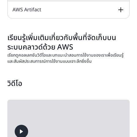
สงสัยได้อย่าง
AWS Artifact
ง่ายดาย
DESCRIPTION
FREE TIER OFFER
PRODUCT
DETAILS
PRICING
AWS Audit
Manager
ช่วยให้
DESCRIPTION
FREE TIER OFFER
PRODUCT
คุณตรวจสอบการใช้
DETAILS
PRICING
เรียนรู้เพิ่มเติมเกี่ยวกับพื้นที่จัดเก็บบน
บริการฟรีตลอดไปนี้
งาน AWS อย่างต่อ
อยู่ใน
เนื่องเพื่อลดความซับ
แผนฟรีและ
ระบบคลาวด์ด้วย AWS
ทดลองใช้ฟรี 2 เดือน
ราคา AWS Audit
ใช้
ซ้อนในการประเมิน
แบบชำระเงิน
AWS CloudTrail
Manager
ด้วยแผนชำระเงิน
AWS Artifact
ให้
เรียกดูคอลเลกชันวิดีโอและบทแนะนำสอนการใช้งานของเราเพื่อเรียนรู้
เครดิตของคุณเพื่อ
ความเสี่ยงและการ
เป็นบริการที่ทำให้เกิด
สิทธิ์เข้าถึงรายงาน
และสัมผัสประสบการณ์การใช้งานแบบเจาะลึกยิ่งขึ้น
ประเมินเกินขีดจำกัด
ปฏิบัติตามข้อกำหนด
การกำกับดูแล การ
ความปลอดภัยและ
ลูกค้า AWS ทุกคน
รายเดือนเหล่านี้
ของข้อบังคับและ
ปฏิบัติตามข้อกำหนด
ราคา AWS
บริการฟรีนี้มีอยู่ใน
การปฏิบัติตามข้อ
สามารถใช้ได้โดยไม่
มาตรฐาน
การตรวจสอบการ
CloudTrail
กำหนดของ AWS
ต้องเสียค่าใช้จ่ายเพ
แผนชำระเงิน
อุตสาหกรรม
ดำเนินงาน และการ
วิดีโอ
และข้อตกลงออนไลน์
เติม
ตรวจสอบความเสี่ยง
ที่ส่ง
1 เส้นทาง
บางส่วนได้ตามความ
ของบัญชี AWS ของ
สำเนากิจกรรมการ
ต้องการ
คุณ
จัดการในแต่ละ
ภูมิภาค มีค่าบริการ
Amazon S3