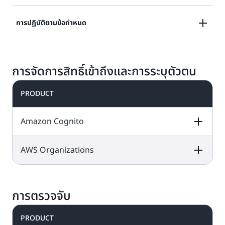
เรียนรู้เพิ่มเติม
ตรวจสอบปัญหาด้านความปลอดภัยที่อาจเกิดขึ้นและตอบ
การปฏิบัติตามข้อกำหนด
กลับการแก้ไขโดยอัตโนมัติ
ให้มุมมองที่ครอบคลุมเกี่ยวกับสถานะการปฏิบัติตามข้อ
เรียนรู้เพิ่มเติม
การจัดการสิทธิ์เข้าถึงและการระบุตัวตน
กำหนดของคุณ
PRODUCT
เรียนรู้เพิ่มเติม
Amazon Cognito
AWS Organizations
DESCRIPTION
FREE TIER OFFER
PRODUCT
DETAILS
PRICING
DESCRIPTION
FREE TIER OFFER
PRODUCT
DETAILS
PRICING
การตรวจจับ
บริการฟรีตลอดไปนี้
อยู่ใน
แผนฟรีและ
ใช้
แบบชำระเงิน
PRODUCT
AWS
เครดิตของคุณเพื่อ