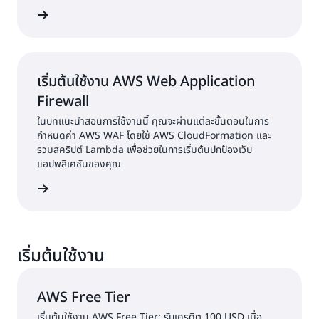
ทางสังคม เช่น Facebook, Google และ Amazon และผู้ให้
้เพิ่มเติม
บริการข้อมูลประจำตัวขององค์กร เช่น Microsoft Active
Directory ผ่าน SAML ได้อย่างง่ายดาย
เริ่มต้นใช้งาน AWS Web Application
Firewall
ในบทแนะนำสอนการใช้งานนี้ คุณจะผ่านแต่ละขั้นตอนในการ
กำหนดค่า AWS WAF โดยใช้ AWS CloudFormation และ
รวมสคริปต์ Lambda เพื่อช่วยในการเริ่มต้นปกป้องเว็บ
แอปพลิเคชันของคุณ
้เพิ่มเติม
เริ่มต้นใช้งาน
AWS Free Tier
เริ่มต้นใช้งาน AWS Free Tier: รับเครดิต 100 USD เมื่อ