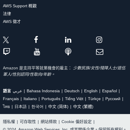
AWS Support 概觀
法律
AWS 徵才
Amazon 是支持平等就業機會的雇主：
少數民族/女性/殘障人士/退伍
軍人/性別認同/性取向/年齡。
語言
عربي
Bahasa Indonesia
Deutsch
English
Español
Français
Italiano
Português
Tiếng Việt
Türkçe
Ρусский
ไทย
日本語
한국어
中文 (简体)
中文 (繁體)
隱私權
|
可存取性
|
網站條款
|
Cookie 偏好設定
|
© 2024, Amazon Web Services, Inc. 或其關係企業。保留所有權利。