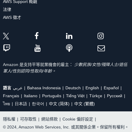
AWS Support 概觀
法律
AWS 徵才
Amazon 是支持平等就業機會的雇主：
少數民族/女性/殘障人士/退伍
軍人/性別認同/性取向/年齡。
語言
عربي
Bahasa Indonesia
Deutsch
English
Español
Français
Italiano
Português
Tiếng Việt
Türkçe
Ρусский
ไทย
日本語
한국어
中文 (简体)
中文 (繁體)
隱私權
|
可存取性
|
網站條款
|
Cookie 偏好設定
|
© 2024, Amazon Web Services, Inc. 或其關係企業。保留所有權利。