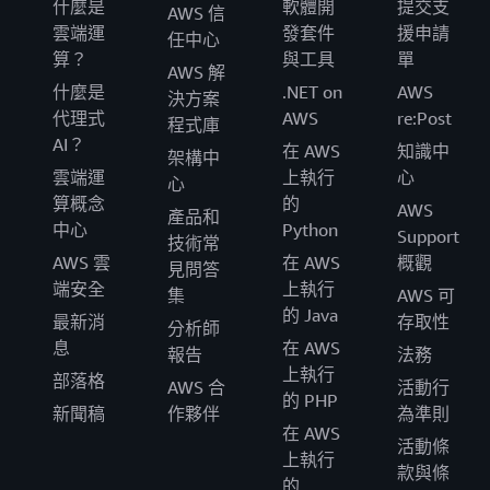
什麼是
軟體開
提交支
AWS 信
雲端運
發套件
援申請
任中心
算？
與工具
單
AWS 解
什麼是
.NET on
AWS
決方案
代理式
AWS
re:Post
程式庫
AI？
在 AWS
知識中
架構中
雲端運
上執行
心
心
算概念
的
AWS
產品和
中心
Python
Support
技術常
AWS 雲
在 AWS
概觀
見問答
端安全
上執行
集
AWS 可
的 Java
最新消
存取性
分析師
息
在 AWS
報告
法務
上執行
部落格
AWS 合
活動行
的 PHP
新聞稿
作夥伴
為準則
在 AWS
活動條
上執行
款與條
的