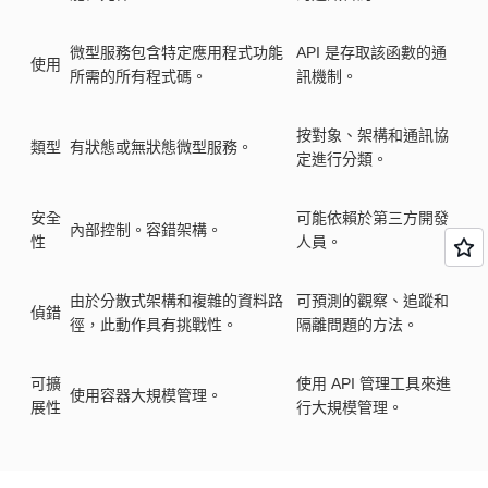
微型服務包含特定應用程式功能
API 是存取該函數的通
使用
所需的所有程式碼。
訊機制。
按對象、架構和通訊協
類型
有狀態或無狀態微型服務。
定進行分類。
安全
可能依賴於第三方開發
內部控制。容錯架構。
性
人員。
由於分散式架構和複雜的資料路
可預測的觀察、追蹤和
偵錯
徑，此動作具有挑戰性。
隔離問題的方法。
可擴
使用 API 管理工具來進
使用容器大規模管理。
展性
行大規模管理。