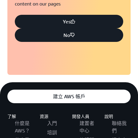
content on our pages
Yes
No
建立 AWS 帳戶
了解
資源
開發人員
說明
什麼是
入門
建置者
聯絡我
AWS？
中心
們
培訓