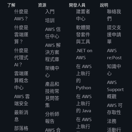
了解
資源
開發人員
說明
什麼是
入門
建置者
聯絡我
AWS？
中心
們
培訓
什麼是
軟體開
提交支
AWS 信
雲端運
發套件
援申請
任中心
算？
與工具
單
AWS 解
什麼是
.NET on
AWS
決方案
代理式
AWS
re:Post
程式庫
AI？
在 AWS
知識中
架構中
雲端運
上執行
心
心
算概念
的
AWS
產品和
中心
Python
Support
技術常
AWS 雲
在 AWS
概觀
見問答
端安全
上執行
集
AWS 可
的 Java
最新消
存取性
分析師
息
在 AWS
報告
法務
上執行
部落格
AWS 合
活動行