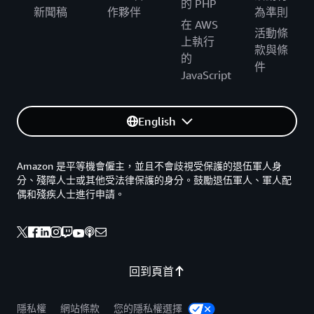
的 PHP
新聞稿
作夥伴
為準則
在 AWS
活動條
上執行
款與條
的
件
JavaScript
English
Amazon 是平等機會僱主，並且不會歧視受保護的退伍軍人身
分、殘障人士或其他受法律保護的身分。鼓勵退伍軍人、軍人配
偶和殘疾人士進行申請。
回到頁首
隱私權
網站條款
您的隱私權選擇