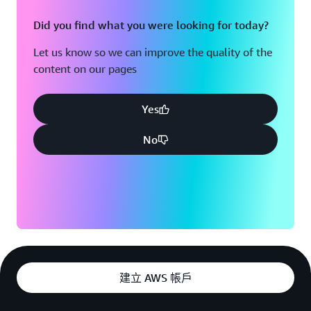
Did you find what you were looking for today?
Let us know so we can improve the quality of the
content on our pages
Yes
No
建立 AWS 帳戶