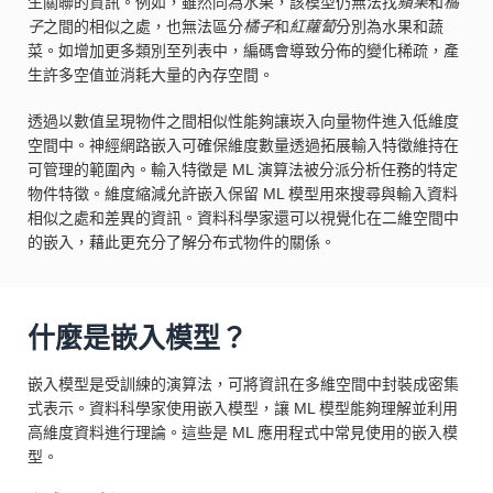
生關聯的資訊。例如，雖然同為水果，該模型仍無法找
蘋果
和
橘
子
之間的相似之處，也無法區分
橘子
和
紅蘿蔔
分別為水果和蔬
菜。如增加更多類別至列表中，編碼會導致分佈的變化稀疏，產
生許多空值並消耗大量的內存空間。
透過以數值呈現物件之間相似性能夠讓崁入向量物件進入低維度
空間中。神經網路嵌入可確保維度數量透過拓展輸入特徵維持在
可管理的範圍內。輸入特徵是 ML 演算法被分派分析任務的特定
物件特徵。維度縮減允許嵌入保留 ML 模型用來搜尋與輸入資料
相似之處和差異的資訊。資料科學家還可以視覺化在二維空間中
的嵌入，藉此更充分了解分布式物件的關係。
什麼是嵌入模型？
嵌入模型是受訓練的演算法，可將資訊在多維空間中封裝成密集
式表示。資料科學家使用嵌入模型，讓 ML 模型能夠理解並利用
高維度資料進行理論。這些是 ML 應用程式中常見使用的嵌入模
型。