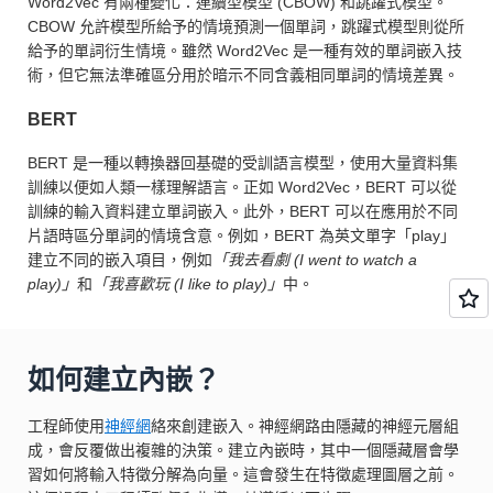
Word2Vec 有兩種變化：連續型模型 (CBOW) 和跳躍式模型。
CBOW 允許模型所給予的情境預測一個單詞，跳躍式模型則從所
給予的單詞衍生情境。雖然 Word2Vec 是一種有效的單詞嵌入技
術，但它無法準確區分用於暗示不同含義相同單詞的情境差異。
BERT
BERT 是一種以轉換器回基礎的受訓語言模型，使用大量資料集
訓練以便如人類一樣理解語言。正如 Word2Vec，BERT 可以從
訓練的輸入資料建立單詞嵌入。此外，BERT 可以在應用於不同
片語時區分單詞的情境含意。例如，BERT 為英文單字「play」
建立不同的嵌入項目，例如
「我去看劇 (I went to watch a
play)」
和
「我喜歡玩 (I like to play)」
中。
如何建立內嵌？
工程師使用
神經網
絡來創建嵌入。神經網路由隱藏的神經元層組
成，會反覆做出複雜的決策。建立內嵌時，其中一個隱藏層會學
習如何將輸入特徵分解為向量。這會發生在特徵處理圖層之前。