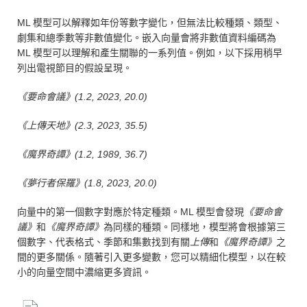
ML 模型可以解釋如年份等數字變化，但無法比較種類、類型、
劇集和總季數等非數值變化。嵌入向量會將非數值資料編碼為
ML 模型可以理解和產生關聯的一系列值。例如，以下採用稍早
列出電視節目的假設呈現。
《要命會議》(1.2, 2023, 20.0)
《上傳天地》(2.3, 2023, 35.5)
《魔界奇譚》(1.2, 1989, 36.7)
《夢行者保羅》(1.8, 2023, 20.0)
向量中的第一個數字對應於特定種類。ML 模型會發現
《要命會
議》
和
《魔界奇譚》
為同樣的種類。同樣地，模型將會根據第三
個數字、代表格式、季節和集數找到有關
上傳
和
《魔界奇譚》
之
間的更多關係。隨著引入更多變數，您可以精細化模型，以在較
小的向量空間中濃縮更多資訊。