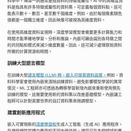
科學中，
維度
一詞通常是指資料的特徵或屬性。AI 中的高維度資
料是指具有許多特徵或屬性的資料集，可定義每個資料點。這可
能表示數十、數百，甚至數千個維度。例如，由於每個像素顏色
值都是一個獨立維度，因此映像可被視為高維度資料。
在使用高維度資料呈現時，深度學習模型會需要更多計算能力和
時間才能準確地學習、分析和推論。內嵌可藉由識別各特徵之間
的共同點和模式來減少維度數量。因此，這可減少處理原始資料
所需的計算資源和時間。
訓練大型語言模型
在訓練大型
語言模型 (LLM) 時，嵌入可提高資料品質。
例如，資
料科學家會使用內嵌來清除訓練資料，避免影響模型學習的異常
情況。ML 工程師亦可透過為轉移學習新增內嵌來重新使用預先
訓練的模型，這需要使用新的資料集以改進基礎模型。內嵌讓工
程師可以針對真實世界的自訂資料集來微調模型。
建置創新應用程式
嵌入可實現新的
深度學習和
生成人工智能（生成 AI）應用程序。
在神經網路架構中應用的不同內嵌技術，讓您可在各個領域和應