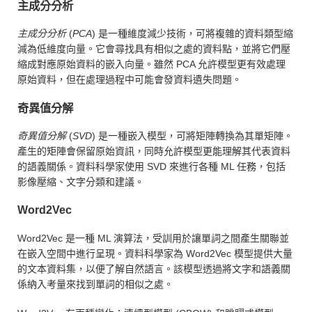
主成分分析
主成分分析
(
PCA
) 是一種維度減少技術，可將複雜的資料類型縮
減為低維度向量。它會尋找具有相似之處的資料點，並將它們壓
縮成對應原始資料的嵌入向量。雖然 PCA 允許模型更有效處理
原始資料，但在處理過程中可能會發資料遺失問題。
奇異值分解
奇異值分解
(
SVD
) 是一種嵌入模型，可將矩陣轉換為其單矩陣。
產生的矩陣會保留原始資訊，同時允許模型更能理解其代表資料
的語義關係。資料科學家使用 SVD 來進行各種 ML 任務，包括
影像壓縮、文字分類和建議。
Word2Vec
Word2Vec 是一種 ML 演算法，受訓用於讓單詞之間產生關聯並
在嵌入空間中進行呈現。資料科學家為 Word2Vec 模型提供大量
的文本資料集，以便了解自然語言。該模型透過將文字和語義關
係納入考量來找到單詞的相似之處。