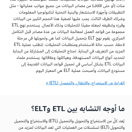
مئات (أو حتى الآلاف) من مصادر البيانات من جميع جوانب عملياتها - مثل
التطبيقات وأجهزة الاستشعار والبنية التحتية لتكنولوجيا المعلومات
وشركاء الطرف الثالث. يجب عليها تصفية هذا الحجم الكبير من البيانات
وفرزه وتنظيفه لجعله مفيدًا للتحليلات وذكاء الأعمال. يستخدم نهج ETL
مجموعة من قواعد العمل لمعالجة البيانات من عدة مصادر قبل التكامل
المركزي. يقوم نهج ELT بتحميل البيانات كما هي وتحويلها في مرحلة
لاحقة، حسب حالة الاستخدام ومتطلبات التحليلات. تتطلب عملية ETL
المزيد من التعريف في البداية. تحتاج التحليلات إلى المشاركة من البداية
لتحديد أنواع البيانات المستهدفة، وهياكلها، وعلاقاتها. يستخدم علماء
البيانات ETL بشكل أساسي في تحميل قواعد البيانات القديمة إلى
مستودع البيانات، وأصبحت عملية ELT هي المعيار اليوم.
القراءة عن الاستخراج، والانتقال، والتحميل (ETL) »
ما أوجه التشابه بين ETL وELT؟
يُعد كلٌ من الاستخراج والتحويل والتحميل (ETL) والاستخراج والتحميل
والتحويل (ELT) تسلسلات من العمليات التي تعد البيانات لمزيد من