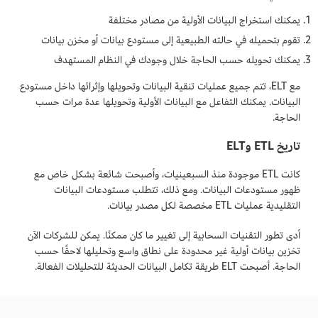
يمكنك استخراج البيانات الأولية من مصادر مختلفة
تقوم بتحميله في حالته الطبيعية إلى مستودع بيانات أو مخزن بيانات
يمكنك تحويله حسب الحاجة خلال وجودك في النظام المستهدف
مع ELT، تتم جميع عمليات تنقية البيانات وتحويلها وإثرائها داخل مستودع
البيانات. يمكنك التفاعل مع البيانات الأولية وتحويلها عدة مرات حسب
الحاجة.
تاريخ ETL وELT
كانت ETL موجودة منذ السبعينيات، وأصبحت شائعة بشكل خاص مع
ظهور مستودعات البيانات. ومع ذلك، تتطلب مستودعات البيانات
التقليدية عمليات ETL مخصصة لكل مصدر بيانات.
أدى تطور التقنيات السحابية إلى تغيير ما كان ممكنًا. يمكن للشركات الآن
تخزين بيانات أولية غير محدودة على نطاق واسع وتحليلها لاحقًا حسب
الحاجة. أصبحت ELT طريقة تكامل البيانات الحديثة للتحليلات الفعالة.