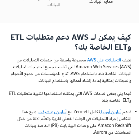
حماية البيانات.
البيانات.
كيف يمكن لـ AWS دعم متطلبات ETL
وELT الخاصة بك؟
تصف
التحليلات على AWS
مجموعة واسعة من خدمات التحليلات من
Amazon Web Services (AWS) التي تناسب جميع احتياجات تحليلات
البيانات الخاصة بك. باستخدام AWS، تتاح للمؤسسات من جميع الأحجام
والمجالات إمكانية إعادة إنشاء أعمالها باستخدام البيانات.
فيما يلي بعض خدمات AWS التي يمكنك استخدامها لتلبية متطلبات ETL
وELT الخاصة بك:
تدعم
أمازون أورورا
تكامل Zero-etl مع
أمازون ريدشيفت
. يتيح هذا
التكامل إجراء التحليلات في الوقت الفعلي تقريبًا وتعلّم الآلة من خلال
Amazon Redshift على وحدات البيتابايت (PB) الخاصة ببيانات
المعاملات من Aurora.