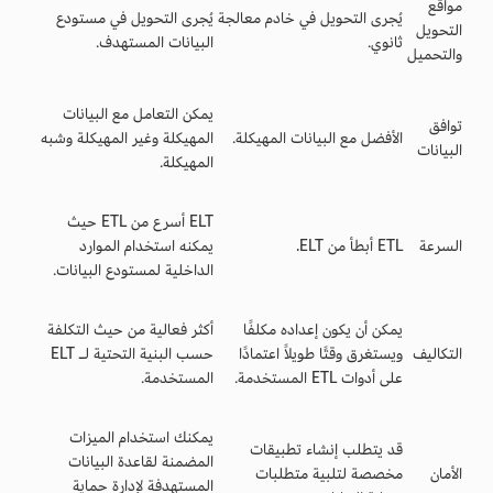
مواقع
يُجرى التحويل في خادم معالجة
يُجرى التحويل في مستودع
التحويل
ثانوي.
البيانات المستهدف.
والتحميل
يمكن التعامل مع البيانات
توافق
الأفضل مع البيانات المهيكلة.
المهيكلة وغير المهيكلة وشبه
البيانات
المهيكلة.
ELT أسرع من ETL حيث
السرعة
ETL أبطأ من ELT.
يمكنه استخدام الموارد
الداخلية لمستودع البيانات.
يمكن أن يكون إعداده مكلفًا
أكثر فعالية من حيث التكلفة
التكاليف
ويستغرق وقتًا طويلاً اعتمادًا
حسب البنية التحتية لـ ELT
على أدوات ETL المستخدمة.
المستخدمة.
يمكنك استخدام الميزات
قد يتطلب إنشاء تطبيقات
المضمنة لقاعدة البيانات
الأمان
مخصصة لتلبية متطلبات
المستهدفة لإدارة حماية