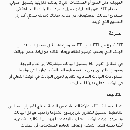
المهيكلة مثل الصور أو المستندات التي لا يمكنك تخزينها بتنسيق جدولي.
باستخدام ELT، تقوم العملية بتحميل تنسيقات البيانات المختلفة في
مستودع البيانات المستهدف. من هناك، يمكنك تحويله بشكلٍ أكبر إلى
التنسيق الذي تريده.
السرعة
ELT أسرع من ETL. لدى ETL خطوة إضافية قبل تحميل البيانات إلى
الهدف الذي يصعب توسيع نطاقه وإبطاء النظام مع زيادة حجم البيانات.
في المقابل، تقوم ELT بتحميل البيانات مباشرةW إلى نظام الوجهة
وتحويلها بالتوازي. وهي تستخدم قوة المعالجة والتوازي التي توفرها
مستودعات البيانات السحابية لتقديم تحويل البيانات في الوقت الفعلي أو
في الوقت الفعلي تقريبًا للتحليلات.
التكاليف
تتطلب عملية ETL مشاركة التحليلات من البداية. يحتاج الأمر إلى المحللين
للتخطيط المسبق للتقارير التي يريدون إنشاؤها وتحديد هياكل البيانات
وتنسيقها. يزداد الوقت المطلوب للإعداد؛ ما يزيد من التكاليف. قد تزيد
أيضًا تكلفة البنية التحتية الإضافية للخادم المستخدمة في عمليات