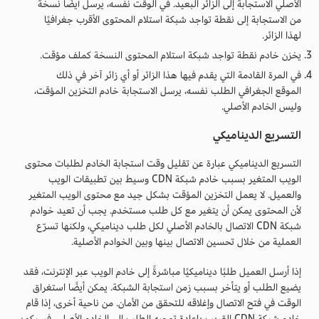
الأصلي الاستجابة إلى الزائر البعيد. في الوقت نفسه، يرسل أيضًا نسخة
من الاستجابة إلى نقطة تواجد شبكة استلام المحتوى الأقرب جغرافيًا
لهذا الزائر.
يخزن خادم نقطة تواجد شبكة استلام المحتوى النسخة كملف مؤقت.
في المرة القادمة التي يقدم فيها هذا الزائر أو أي زائر آخر في ذلك
الموقع الجغرافي الطلب نفسه، يرسل الاستجابة خادم التخزين المؤقت،
وليس الخادم الأصلي.
التسريع الديناميكي
التسريع الديناميكي عبارة عن تقليل وقت استجابة الخادم لطلبات محتوى
الويب المتغير بسبب خادم شبكة CDN وسيط بين تطبيقات الويب
والعميل. لا يعمل التخزين المؤقت بشكل جيد مع محتوى الويب المتغير
لأن المحتوى يمكن أن يتغير مع كل طلب مستخدم. يجب أن تعيد خوادم
شبكة CDN الاتصال بالخادم الأصلي لكل طلب ديناميكي، ولكنها تسرّع
العملية من خلال تحسين الاتصال بينها وبين الخوادم الأصلية.
إذا أرسل العميل طلبًا ديناميكيًا مباشرةً إلى خادم الويب عبر الإنترنت، فقد
يضيع الطلب أو يتأخر بسبب زمن استجابة الشبكة. يمكن أيضًا استغراق
الوقت في فتح الاتصال وإغلاقه للتحقق من الأمان. من ناحية أخرى، إذا قام
خادم شبكة CDN القريب بإعادة توجيه الطلب إلى الخادم الأصلي، فسيكون