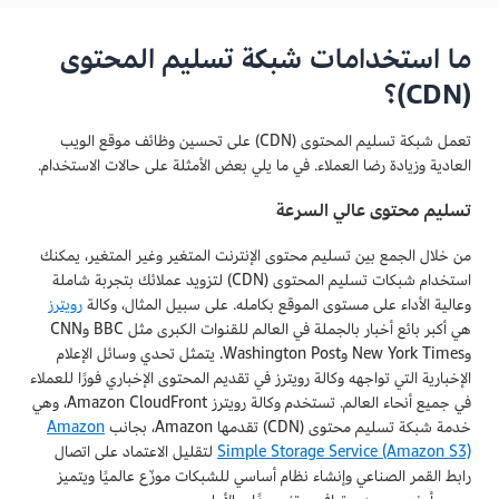
ما استخدامات شبكة تسليم المحتوى
(CDN)؟
تعمل شبكة تسليم المحتوى (CDN) على تحسين وظائف موقع الويب
العادية وزيادة رضا العملاء. في ما يلي بعض الأمثلة على حالات الاستخدام.
تسليم محتوى عالي السرعة
من خلال الجمع بين تسليم محتوى الإنترنت المتغير وغير المتغير، يمكنك
استخدام شبكات تسليم المحتوى (CDN) لتزويد عملائك بتجربة شاملة
وعالية الأداء على مستوى الموقع بكامله. على سبيل المثال، وكالة
رويترز
هي أكبر بائع أخبار بالجملة في العالم للقنوات الكبرى مثل BBC وCNN
وNew York Times وWashington Post. يتمثل تحدي وسائل الإعلام
الإخبارية التي تواجهه وكالة رويترز في تقديم المحتوى الإخباري فورًا للعملاء
في جميع أنحاء العالم. تستخدم وكالة رويترز Amazon CloudFront، وهي
خدمة شبكة تسليم محتوى (CDN) تقدمها Amazon، بجانب
Amazon
Simple Storage Service (Amazon S3)
لتقليل الاعتماد على اتصال
رابط القمر الصناعي وإنشاء نظام أساسي للشبكات موزّع عالميًا ويتميز