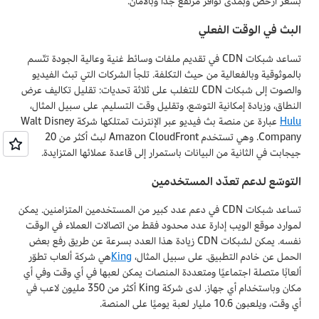
بسعر أرخص وبمدى توافر مرتفع جدًا وبالأمان.
البث في الوقت الفعلي
تساعد شبكات CDN في تقديم ملفات وسائط غنية وعالية الجودة تتّسم
بالموثوقية وبالفعالية من حيث التكلفة. تلجأ الشركات التي تبث الفيديو
والصوت إلى شبكات CDN للتغلب على ثلاثة تحديات: تقليل تكاليف عرض
النطاق، وزيادة إمكانية التوسّع، وتقليل وقت التسليم. على سبيل المثال،
Hulu
عبارة عن منصة بث فيديو عبر الإنترنت تمتلكها شركة Walt Disney
Company. وهي تستخدم Amazon CloudFront لبث أكثر من 20
جيجابت في الثانية من البيانات باستمرار إلى قاعدة عملائها المتزايدة.
التوسّع لدعم تعدّد المستخدمين
تساعد شبكات CDN في دعم عدد كبير من المستخدمين المتزامنين. يمكن
لموارد موقع الويب إدارة عدد محدود فقط من اتصالات العملاء في الوقت
نفسه. يمكن لشبكات CDN زيادة هذا العدد بسرعة عن طريق رفع بعض
الحمل عن خادم التطبيق. على سبيل المثال،
King
هي شركة ألعاب تطوّر
ألعابًا متصلة اجتماعيًا ومتعددة المنصات يمكن لعبها في أي وقت وفي أي
مكان وباستخدام أي جهاز. لدى شركة King أكثر من 350 مليون لاعب في
أي وقت، ويلعبون 10.6 مليار لعبة يوميًا على المنصة.