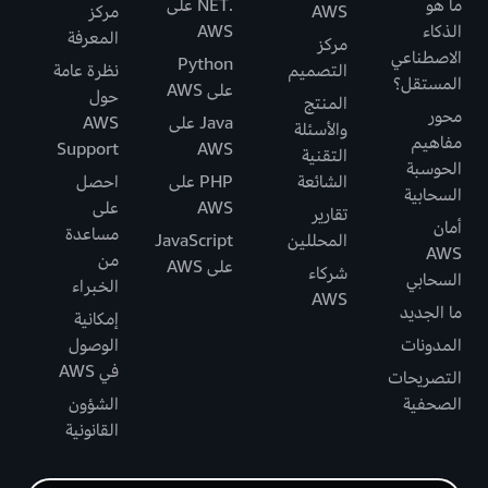
ما هو
.NET على
AWS
مركز
الذكاء
AWS
المعرفة
مركز
الاصطناعي
Python
التصميم
نظرة عامة
المستقل؟
على AWS
حول
المنتج
محور
Java على
AWS
والأسئلة
مفاهيم
Support
AWS
التقنية
الحوسبة
الشائعة
PHP على
احصل
السحابية
AWS
على
تقارير
أمان
مساعدة
المحللين
JavaScript
AWS
من
على AWS
شركاء
السحابي
الخبراء
AWS
ما الجديد
إمكانية
المدونات
الوصول
في AWS
التصريحات
الصحفية
الشؤون
القانونية