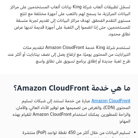
تسجّل تطبيقات ألعاب شركة King بيانات ألعاب المستخدمين على مراكز
البيانات المركزية، ما يسمح لهم باللعب على أجهزة مختلفة مع تتبّع
مستوى التقدم المُحقق. تهدف مراكز البيانات إلى تقديم تجربة متسقة
للمستخدمين، حتى إذا انضموا إلى اللعبة على أجهزة قديمة لديها عرض
نطاق محدود.
تستخدم شركة King خدمة Amazon CloudFront لتقديم مئات
التيرابايت من المحتوى يوميًا، مع ارتفاع يصل إلى نصف بيتابايت أو أكثر عند
طرح لعبة جديدة أو إطلاق برنامج تسويق على نطاق واسع.
ما هي خدمة Amazon CloudFront؟
Amazon CloudFront
عبارة عن خدمة تستند إلى شبكات تسليم
المحتوى (CDN)، والغرض من تصميمها هو توفير الأداء العالي، والأمان،
والراحة للمطورين. يمكنك استخدام Amazon CloudFront للقيام بهذه
المهام:
تسليم البيانات من خلال أكثر من 450 نقطة تواجد (PoP) منتشرة