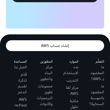
إنشاء حساب AWS
التعلُّم
الموارد
المطورين
المساعدة
ما
بدء
مركز
اتصل بنا
المقصود
الاستخدام
البناء
قدّم
بـ AWS؟
والتطوير
التدريب
تذكرة
ما
مجموعات
لقسم
مركز ثقة
المقصود
تطوير
الدعم
AWS
بالحوسبة
البرمجيات
AWS
مكتبة
السحابية؟
والأدوات
re:Post
حلول