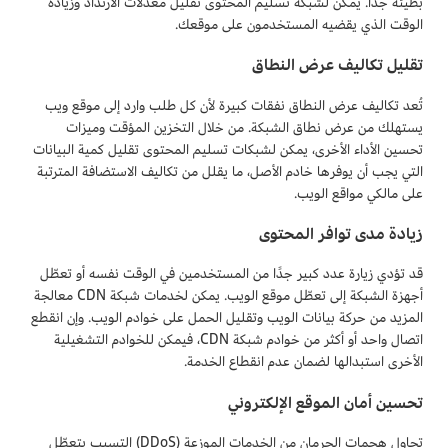
بطيئة جدًا. يمكن لشبكة تسليم المحتوى تقليل معدلات الارتداد وزيادة
الوقت الذي يقضيه المستخدمون على موقعك.
تقليل تكاليف عرض النطاق
تُعد تكاليف عرض النطاق نفقات كبيرة لأن كل طلب وارد إلى موقع ويب
يستهلك من عرض نطاق الشبكة. من خلال التخزين المؤقت وميزات
تحسين الأداء الأخرى، يمكن لشبكات تسليم المحتوى تقليل كمية البيانات
التي يجب أن يوفرها خادم الأصل، ما يقلل من تكاليف الاستضافة المترتبة
على مالكي مواقع الويب.
زيادة مدى توافر المحتوى
قد تؤدي زيارة عدد كبير جدًا من المستخدمين في الوقت نفسه أو تعطّل
أجهزة الشبكة إلى تعطّل موقع الويب. يمكن لخدمات شبكة CDN معالجة
المزيد من حركة بيانات الويب وتقليل الحمل على خوادم الويب. وإن انقطع
اتصال واحد أو أكثر من خوادم شبكة CDN، فيمكن للخوادم التشغيلية
الأخرى استبدالها لضمان عدم انقطاع الخدمة.
تحسين أمان الموقع الإلكتروني
تحاول هجمات الحرمان من الخدمات الموزعة (DDoS) التسبب بتعطّل