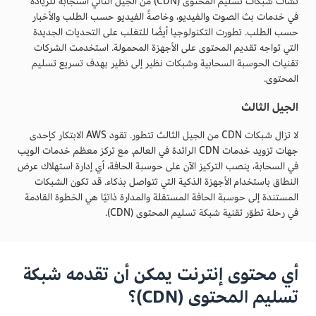
نشأت شبكات تسليم المحتوى (CDN) من الجيل الثاني استجابةً للزيادة
في خدمات بث الصوت والفيديو، وخاصةً الفيديو حسب الطلب والأخبار
حسب الطلب. تطورت التكنولوجيا أيضًا للتغلب على التحديات الجديدة
التي تواجه تقديم المحتوى على الأجهزة المحمولة. استخدمت الشركات
تقنيات الحوسبة السحابية وشبكات نظير إلى نظير بهدف تسريع تسليم
المحتوى.
الجيل الثالث
لا تزال شبكات CDN من الجيل الثالث تتطور. تقود AWS الابتكار كإحدى
جهات تزويد خدمات CDN الرائدة في العالم. مع تركز معظم خدمات الويب
في السحابة، ينصب التركيز الآن على حوسبة الحافة، أي إدارة استهلاك عرض
النطاق باستخدام الأجهزة الذكية التي تتواصل بذكاء. قد تكون الشبكات
المستندة إلى حوسبة الحافة المستقلة والمدارة ذاتيًا هي الخطوة القادمة
في رحلة تطوّر تقنية شبكة تسليم المحتوى (CDN).
أي محتوى إنترنت يمكن أن تقدمه شبكة
تسليم المحتوى (CDN)؟