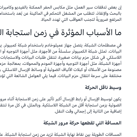
إن بعض تدفقات سير العمل، مثل مكابس الحفر الممكنة بالفيديو وكاميرات ا
بالبحث والإنقاذ، تتطلب من المشغل التحكم في الماكينة عن بُعد باستخدام 
المرتفع ضروريةً لتجنب العواقب التي تهدد الحياة.
ما الأسباب المؤثرة في زمن استجابة ا
في مصطلحات الشبكة، يتصل جهاز عميل
وخادم باستخدام شبكة كمبيوتر. ير
البيانات. تمثل شبكة الكمبيوتر سلسلةً من الأجهزة، مثل أجهزة التوجيه أو الم
اللاسلكي. في شكل حزم بيانات صغيرة، تنتقل طلبات البيانات والاستجابات م
أجهزة الشبكة، مثل أجهزة التوجيه وأجهزة المودم والمحولات، بمعالجة حزم
مصنوعة من الأسلاك أو كبلات الألياف الضوئية أو وسائط الإرسال اللاسلكي. 
مختلفة على سرعة انتقال حزم البيانات. فيما يلي العوامل الشائعة التي تؤ
وسيط ناقل الحركة
يكون لوسيط الإرسال أو رابط الإرسال أكبر تأثير على زمن الاستجابة أثناء مرو
الضوئية بزمن استجابة أقل من الشبكة اللاسلكية. وبالمثل، في كل مرة تنت
إضافية من الثانية إلى إجمالي وقت النقل.
المسافة التي تقطعها حركة مرور الشبكة
المسافات الطويلة بين نقاط نهاية الشبكة تزيد من زمن استجابة الشبكة. على