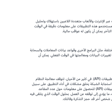
بر الإنترنت والألعاب متعددة اللاعبين باستهلاك وتحليل
د مستخدمو هذه التطبيقات على معلومات دقيقة في الوقت
لتأخر يمكن أن يكون له عواقب مالية.
فة، مثل البرامج الأخرى وقواعد بيانات المعاملات والسحابة
ستخدم تقنية رصد التغير في البيانات (CDC) لتسجيل تغييرات البيانات ومعالجتها في الوقت الفعلي. يمكن أن
يتواصل نظامان مختلفان للكمبيوتر مع بعضهما باستخدام واجهة برمجة التطبيقات (API). في كثير من الأحيان، تتوقف معالجة النظام
ستجابة. وبالتالي فإن زمن استجابة الشبكة يخلق مشكلات في أداء التطبيق. على سبيل
المثال، يستخدم موقع ويب خاص بحجز الرحلات مكالمة واجهة برمجة التطبيقات (API) للحصول على معلومات حول عدد المقاعد
، ما يؤدي إلى توقفه عن العمل. بحلول الوقت الذي يتلقى فيه
ن شخص آخر قد حجز التذكرة وفاتتك.