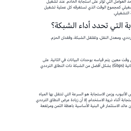
 العوامل التي تؤثر على استجابة الخادم. عند تشغيل
تشغيلي كمجموع الوقت الذي تستغرقه كل عملية تشغيل
ة التشغيلي.
ة التي تحدد أداء الشبكة؟
ددي، ومعدل النقل، وتقلقل الشبكة، وفقدان الحزم.
قت معين. يتم قياسه بوحدات البيانات في الثانية. على
سبيل المثال، غالبًا ما تعمل الشبكة ذات النطاق الترددي 1 جيجابت في الثانية (Gbps) بشكل أفضل من الشبكة ذات النطاق الترددي
لأنبوب، وزمن الاستجابة هو السرعة التي تنتقل بها المياه
جابة أثناء ذروة الاستخدام، إلا أن زيادة عرض النطاق الترددي
من عائد الاستثمار في البنية الأساسية باهظة الثمن ومرتفعة