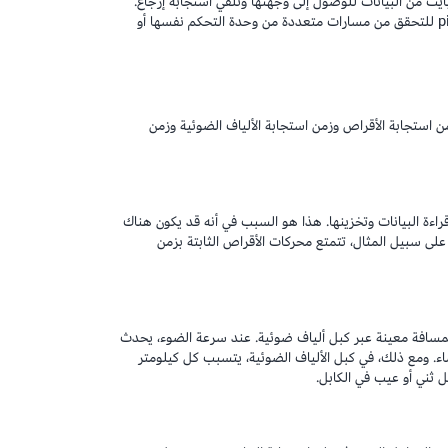
خدم مسؤولو الشبكة الأمر ping في تحديد الوقت المطلوب لعدد 32 بايت من البيانات للوصول إلى وجهتها وتلقي استجابة إرجاع.
إنها طريقة لتحديد مدى موثوقية الاتصال. ومع ذلك، لا يمكنك استخدام ping للتحقق من مسارات متعددة من وحدة التحكم نفسها أو
من استجابة الأقراص وزمن استجابة الألياف الضوئية وزمن
ءة البيانات وتخزينها. هذا هو السبب في أنه قد يكون هناك
 على سبيل المثال، تتمتع محركات الأقراص الثابتة بزمن
 لمسافة معينة عبر كبل ألياف ضوئية. عند سرعة الضوء، يحدث
وء عبر الفضاء. ومع ذلك، في كبل الألياف الضوئية، يتسبب كل كيلومتر