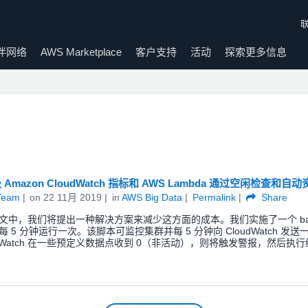
伴网络
AWS Marketplace
客户支持
活动
探索更多信息
Amazon CloudWatch 指标和 AWS Lambda 通过空闲检查和自动
Team
on
22 11月 2019
in
AWS Big Data
Permalink
Share
文中，我们将提出一种解决方案来减少这方面的成本。我们实施了一个 bas
 5 分钟运行一次。该脚本可监控集群并每 5 分钟向 CloudWatch 发送
udWatch 在一些预定义数据点收到 0（非活动），则将触发警报，然后执行终止