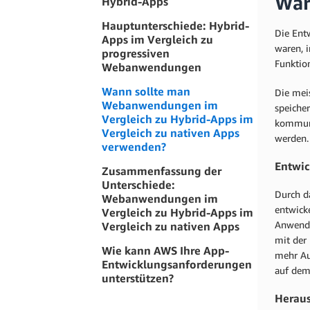
War
Hybrid-Apps
Hauptunterschiede: Hybrid-
Die Ent
Apps im Vergleich zu
waren, 
progressiven
Funktio
Webanwendungen
Wann sollte man
Die mei
Webanwendungen im
speicher
Vergleich zu Hybrid-Apps im
kommuni
Vergleich zu nativen Apps
werden.
verwenden?
Entwi
Zusammenfassung der
Unterschiede:
Durch d
Webanwendungen im
entwicke
Vergleich zu Hybrid-Apps im
Anwendu
Vergleich zu nativen Apps
mit der
Wie kann AWS Ihre App-
mehr Au
Entwicklungsanforderungen
auf dem 
unterstützen?
Heraus