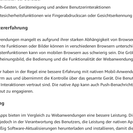
h-Gesten, Geräteneigung und andere Benutzerinteraktionen
tesicherheitsfunktionen wie Fingerabdruckscan oder Gesichtserkennung
zererfahrung
ndungen mangelt es aufgrund ihrer starken Abhängigkeit von Browsern
te Funktionen oder Bilder können in verschiedenen Browsern unterschie
stenfunktionen kann von mobilen Browsern aus schwierig sein. Die Grö
cheinungsbild, die Bedienung und die Funktionalität der Webanwendung
r haben in der Regel eine bessere Erfahrung mit nativen Mobil-Anwendun
irm aus und übernimmt die Kontrolle über das gesamte Gerät. Die Benutz
 Interaktionen vertraut sind. Die native App kann auch Push-Benachrich
eut zu engagieren.
ng
pps bieten im Vergleich zu Webanwendungen eine bessere Leistung. Diese
t jedoch in der Verantwortung des Benutzers, die Leistung der nativen A
ßig Software-Aktualisierungen herunterladen und installieren, damit 