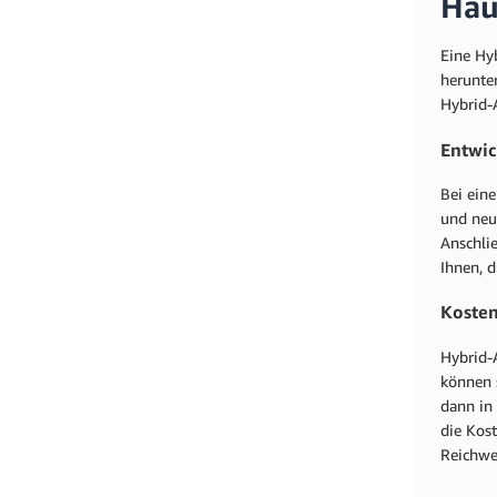
Hau
Eine Hy
herunter
Hybrid-
Entwi
Bei ein
und neu
Anschli
Ihnen, 
Kosten
Hybrid-A
können 
dann in
die Kost
Reichwei