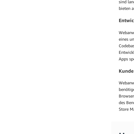
sind la
bieten a
Entwi
Webanwen
eines u
Codebasi
Entwickl
Apps spe
Kunde
Webanwe
benötig
Browser
des Benu
Store M