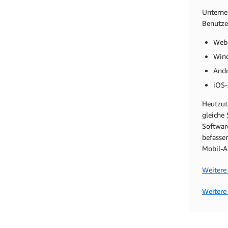
Unterne
Benutzer
Weba
Win
Andr
iOS-
Heutzut
gleiche
Softwar
befasse
Mobil-
Weitere
Weitere 