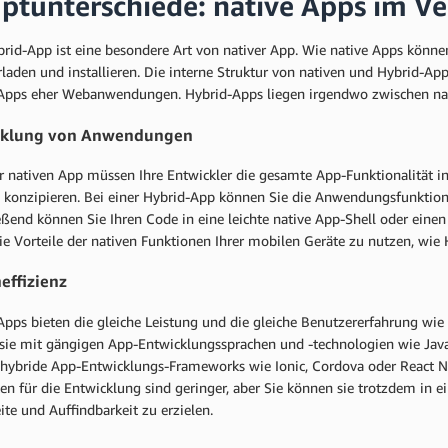
ptunterschiede: native Apps im Ve
brid-App ist eine besondere Art von nativer App. Wie native Apps könn
laden und installieren. Die interne Struktur von nativen und Hybrid-Apps
Apps eher Webanwendungen. Hybrid-Apps liegen irgendwo zwischen n
cklung von Anwendungen
er nativen App müssen Ihre Entwickler die gesamte App-Funktionalität i
 konzipieren. Bei einer Hybrid-App können Sie die Anwendungsfunktional
eßend können Sie Ihren Code in eine leichte native App-Shell oder einen
die Vorteile der nativen Funktionen Ihrer mobilen Geräte zu nutzen, wi
effizienz
pps bieten die gleiche Leistung und die gleiche Benutzererfahrung wie 
sie mit gängigen App-Entwicklungssprachen und -technologien wie JavaS
 hybride App-Entwicklungs-Frameworks wie Ionic, Cordova oder React Na
en für die Entwicklung sind geringer, aber Sie können sie trotzdem in 
te und Auffindbarkeit zu erzielen.