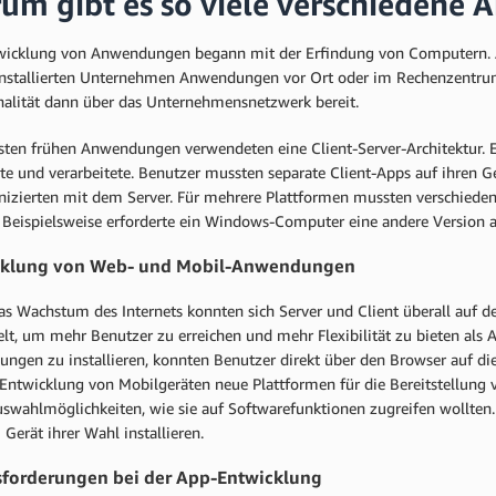
um gibt es so viele verschiedene
wicklung von Anwendungen begann mit der Erfindung von Computern. A
installierten Unternehmen Anwendungen vor Ort oder im Rechenzentrum
nalität dann über das Unternehmensnetzwerk bereit.
sten frühen Anwendungen verwendeten eine Client-Server-Architektur. E
te und verarbeitete. Benutzer mussten separate Client-Apps auf ihren Ge
zierten mit dem Server. Für mehrere Plattformen mussten verschiedene 
 Beispielsweise erforderte ein Windows-Computer eine andere Version a
cklung von Web- und Mobil-Anwendungen
as Wachstum des Internets konnten sich Server und Client überall au
lt, um mehr Benutzer zu erreichen und mehr Flexibilität zu bieten als 
ngen zu installieren, konnten Benutzer direkt über den Browser auf die
 Entwicklung von Mobilgeräten neue Plattformen für die Bereitstellun
swahlmöglichkeiten, wie sie auf Softwarefunktionen zugreifen wollten
Gerät ihrer Wahl installieren.
forderungen bei der App-Entwicklung