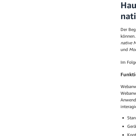
Hau
nat
Der Beg
können.
native 
und
Mo
Im Folg
Funkti
Webanwe
Webanwe
Anwendu
interagi
Stan
Gerä
Kont