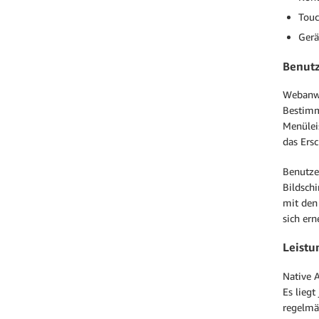
Touc
Gerä
Benut
Webanwe
Bestimm
Menülei
das Ers
Benutze
Bildsch
mit den
sich ern
Leistu
Native A
Es lieg
regelmä