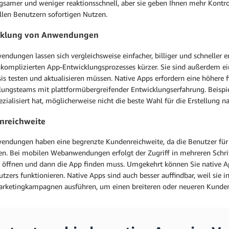
ngsamer und weniger reaktionsschnell, aber sie geben Ihnen mehr Kontro
llen Benutzern sofortigen Nutzen.
cklung von Anwendungen
dungen lassen sich vergleichsweise einfacher, billiger und schneller e
nkomplizierten App-Entwicklungsprozesses kürzer. Sie sind außerdem ein
s testen und aktualisieren müssen. Native Apps erfordern eine höhere f
ungsteams mit plattformübergreifender Entwicklungserfahrung. Beispiels
zialisiert hat, möglicherweise nicht die beste Wahl für die Erstellung n
nreichweite
ndungen haben eine begrenzte Kundenreichweite, da die Benutzer für d
en. Bei mobilen Webanwendungen erfolgt der Zugriff in mehreren Schri
 öffnen und dann die App finden muss. Umgekehrt können Sie native App
tzers funktionieren. Native Apps sind auch besser auffindbar, weil sie 
arketingkampagnen ausführen, um einen breiteren oder neueren Kunde