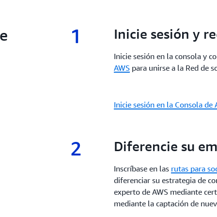
en todas las etapas. Tanto 
Mediante procesos de adquis
cabo transformaciones a es
mejorada y una asistencia 
incentivos y herramientas p
socios crear, comercializar 
1
de
1.
Inicie sesión y r
comercialización, aumentar 
llegar a una base de cliente
maximizar la rentabilidad e
Inicie sesión en la consola y c
AWS
para unirse a la Red de 
Inicie sesión en la Consola d
2
2.
Diferencie su e
Inscríbase en las
rutas para so
diferenciar su estrategia de c
experto de AWS mediante certi
mediante la captación de nuev