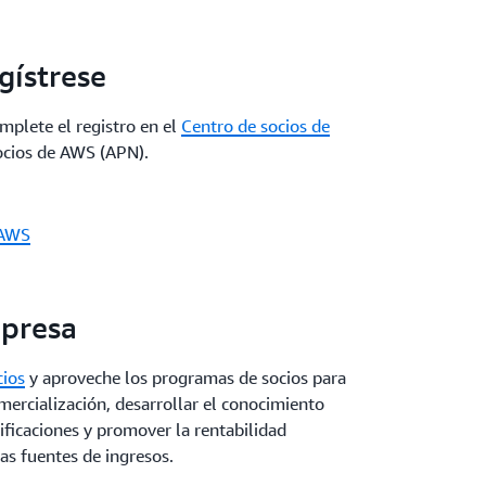
si revende soluciones de AWS como si lleva a
ición simplificados, una visibilidad
cala empresarial, encontrará programas,
dedicada,
AWS Marketplace
permite a los
ara mejorar su estrategia de
y escalar sus ofertas y, al mismo tiempo,
egístrese
la visibilidad, optimizar la venta conjunta y
s global.
n cada paso del proceso.
omplete el registro en el
Centro de socios de
socios de AWS (APN).
e AWS
mpresa
cios
y aproveche los programas de socios para
omercialización, desarrollar el conocimiento
ficaciones y promover la rentabilidad
as fuentes de ingresos.