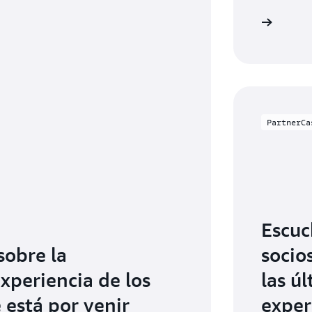
Consulte las novedades
PartnerCa
Escuc
obre la
socio
xperiencia de los
las ú
 está por venir
exper