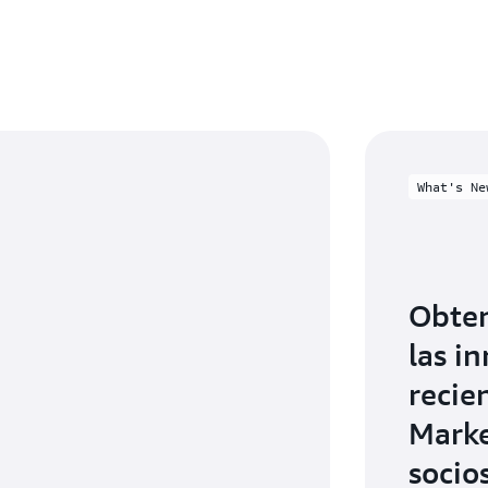
What's Ne
Obten
las i
recie
Marke
socio