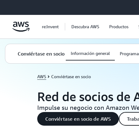
Saltar al contenido principal
re:Invent
Descubra AWS
Productos
Conviértase en socio
Información general
Programas
AWS
Conviértase en socio
Red de socios de
Impulse su negocio con Amazon We
Conviértase en socio de AWS
Traba