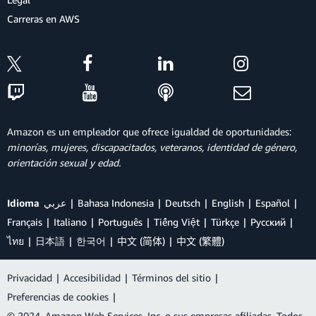
Carreras en AWS
Amazon es un empleador que ofrece igualdad de oportunidades:
minorías, mujeres, discapacitados, veteranos, identidad de género,
orientación sexual y edad.
Idioma
عربي
Bahasa Indonesia
Deutsch
English
Español
Français
Italiano
Português
Tiếng Việt
Türkçe
Ρусский
ไทย
日本語
한국어
中文 (简体)
中文 (繁體)
Privacidad
|
Accesibilidad
|
Términos del sitio
|
Preferencias de cookies
|
© 2024, Amazon Web Services, Inc. o sus empresas afiliadas. Todos