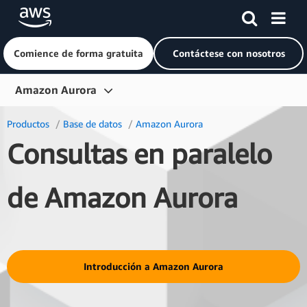
Comience de forma gratuita
Contáctese con nosotros
Saltar al contenido principal
Amazon Aurora
Información general
Productos
Base de datos
Amazon Aurora
Consultas en paralelo
Características
Motores de DB
de Amazon Aurora
Precios
Recursos
Soluciones
Introducción a Amazon Aurora
Preguntas frecuentes
Clientes