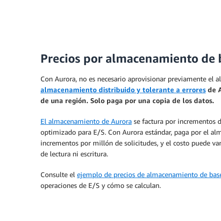
Amazon Aurora sin servidor
es una configuració
aplicación. Además, escala las bases de datos d
las características de Aurora, como los despliegu
unidades de capacidad de Aurora (ACU) que se 
Tecnologías sin servidor
Instancia baj
correspondiente, similar a lo que se usa en las i
Precios por almacenamiento de b
Amazon Aurora sin servidor
es una configuració
Puede optar por configurar todas las instancias 
de la aplicación. Además, escala las bases de d
según las necesidades de relación entre precio y 
Con Aurora, no es necesario aprovisionar previamente el 
todas las características de Aurora, como los des
almacenamiento distribuido y tolerante a errores
de A
datos en unidades de capacidad de Aurora (ACU
de una región. Solo paga por una copia de los datos.
correspondiente, similar a lo que se usa en las i
El almacenamiento de Aurora
se factura por incrementos d
Puede optar por configurar todas las instancias 
optimizado para E/S. Con Aurora estándar, paga por el al
según las necesidades de relación entre precio y 
incrementos por millón de solicitudes, y el costo puede va
de lectura ni escritura.
Consulte el
ejemplo de precios de almacenamiento de base
Latencia de escalado vertical
Escalado
operaciones de E/S y cómo se calculan.
Latencia de reducción de la escala
Hasta 15