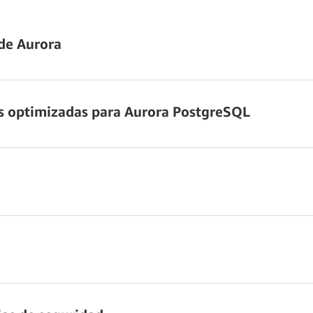
 los datos inferior a un segundo en cualquier región y recuperación ante
 global de Aurora
para obtener más información.
 de Aurora
ras optimizadas para Aurora PostgreSQL
das