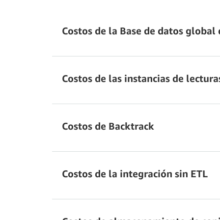
Acceso a
Aurora Global Database
de datos
Costos de la Base de datos global
Base de datos global de Amazon Aurora
Costos de las instancias de lectu
lecturas optimizadas
operaciones de E/S de escritura replica
Costos de Backtrack
configuración del clúster
Costos de la integración sin ETL