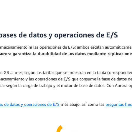
n bajo demanda y con escalado automático que ajusta la capacidad de la
e forma instantánea para admitir cientos de miles de transacciones por
es Multi-AZ, las réplicas de lectura y Global Database. Aurora sin servid
facturan por segundo. 1 ACU tiene aproximadamente 2 GiB de memoria 
o demanda aprovisionada
Instancia reservada aprovisionada
Ba
nstancias de Aurora aprovisionadas.
ases de datos y operaciones de E/S
n bajo demanda y con escalamiento automático que ajusta la capacidad 
del clúster de bases de datos para que utilicen la configuración Aurora 
atos de forma instantánea para admitir cientos de miles de transaccione
rendimiento y predictibilidad de costos de la aplicación.
almacenamiento ni las operaciones de E/S; ambos escalan automáticame
pliegues Multi-AZ, las réplicas de lectura y Global Database. Aurora sin 
urora garantiza la durabilidad de los datos mediante replicacione
) que se facturan por segundo. 1 ACU tiene aproximadamente 2 GiB de
nstancias de Aurora aprovisionadas.
e GB al mes, según las tarifas que se muestran en la tabla correspondie
del clúster de bases de datos para que utilicen la configuración Aurora 
macenamiento y las operaciones de E/S que consume la base de datos de 
rendimiento y predictibilidad de costos de la aplicación.
riar según la carga de trabajo y el motor de base de datos. Con Aurora 
s de datos y operaciones de E/S
más abajo, así como las
preguntas fre
 instantáneo hasta cientos de miles de transacciones por segundo
 veces más rápido