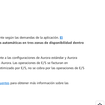
 base de datos según las necesidades de la
 segundo. Además, es compatible con todas
or mide la capacidad de la base de datos en
con capacidad de red y CPU
se de datos ilimitada
de la base de datos según las necesidades
estándar o Aurora optimizado para E/S,
s por segundo. Además, es compatible con
nte según las demandas de la aplicación.
El
servidor mide la capacidad de la base de
s automáticas en tres zonas de disponibilidad dentro
 memoria con capacidad de red y CPU
nte a las configuraciones de Aurora estándar y Aurora
estándar o Aurora optimizado para E/S,
Aurora. Las operaciones de E/S se facturan en
optimizado por E/S, no se cobra por las operaciones de E/S
cuentes
para obtener más información sobre las