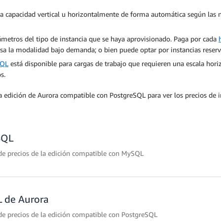
a la capacidad vertical u horizontalmente de forma automática según las 
ámetros del tipo de instancia que se haya aprovisionado. Paga por cada
usa la modalidad bajo demanda; o bien puede optar por instancias reserv
SQL
está disponible para cargas de trabajo que requieren una escala hor
s.
 edición de Aurora compatible con PostgreSQL para ver los precios de i
SQL
s de precios de la edición compatible con MySQL
L de Aurora
o demanda aprovisionada
Instancia reservada aprovisionada
s de precios de la edición compatible con PostgreSQL