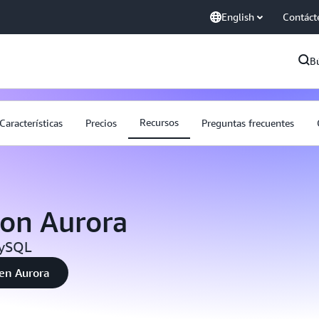
English
Contáct
B
Recursos
Características
Precios
Preguntas frecuentes
on Aurora
MySQL
 en Aurora