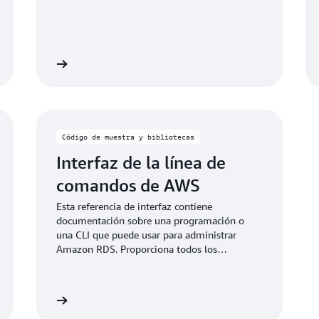
nformación
Más informaci
Código de muestra y bibliotecas
Interfaz de la línea de
comandos de AWS
Esta referencia de interfaz contiene
documentación sobre una programación o
una CLI que puede usar para administrar
Amazon RDS. Proporciona todos los
comandos de la CLI de Amazon RDS, la
sintaxis y ejemplos de comandos comunes.
nformación