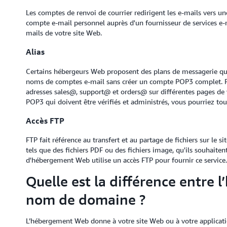
Les comptes de renvoi de courrier redirigent les e-mails vers u
compte e-mail personnel auprès d'un fournisseur de services e-
mails de votre site Web.
Alias
Certains hébergeurs Web proposent des plans de messagerie que 
noms de comptes e-mail sans créer un compte POP3 complet. Par
adresses sales@, support@ et orders@ sur différentes pages de v
POP3 qui doivent être vérifiés et administrés, vous pourriez tout
Accès FTP
FTP fait référence au transfert et au partage de fichiers sur l
tels que des fichiers PDF ou des fichiers image, qu'ils souhaiten
d'hébergement Web utilise un accès FTP pour fournir ce service.
Quelle est la différence entre
nom de domaine ?
L’hébergement Web donne à votre site Web ou à votre applicati