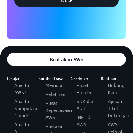
No
Buat akun AWS
Pelajari
Sumber Daya
Developer
Bantuan
Apa itu
Memulai
Pusat
Hubungi
AWS?
Builder
Kami
Pelatihan
Apa Itu
SDK dan
Ajukan
Pusat
Komputasi
Alat
Tiket
Kepercayaan
Cloud?
Dukungan
AWS
.NET di
Apa Itu
AWS
AWS
Pustaka
AI
re:Post