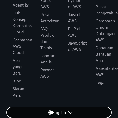
Solusi
Python
Agentik?
AWS
di AWS
Pusat
Hub
Pengetahua
Pusat
Java di
Konsep
Arsitektur
AWS
Gambaran
Komputasi
Umum
FAQ
PHP di
Cloud
Dukungan
Produk
AWS
Keamanan
AWS
dan
JavaScript
AWS
Teknis
Dapatkan
di AWS
Cloud
Bantuan
Laporan
Apa
Ahli
Analis
yang
Aksesibilita
Partner
Baru
AWS
AWS
Blog
Legal
Siaran
Pers
English