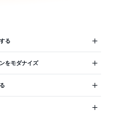
する
ンをモダナイズ
ーティングシステムを実行するどんな移行
らでもアプリケーションを移行することが
る
レーティングシステムやライセンスの変換
移行中にアプリケーションをモダナイズす
ーションプロセスの間も、通常のビジネス
ことができます。
なアプリケーションに対応するため、アプリ
投資する必要がなく、コストを削減するこ