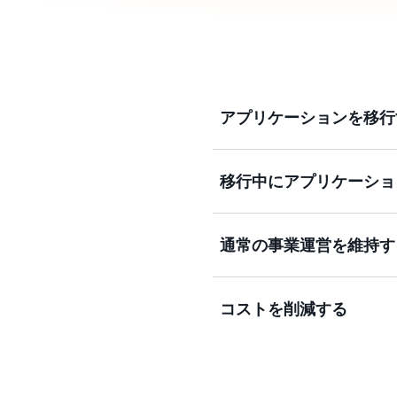
アプリケーションを移行
移行中にアプリケーショ
サポートされているオペレ
元インフラストラクチャか
できます。
通常の事業運営を維持す
ディザスタリカバリ、オペ
などのオプションにより、
ることができます。
コストを削減する
アプリケーションレプリケ
オペレーションを継続する
1 つのツールでさまざま
ケーション固有のスキルに