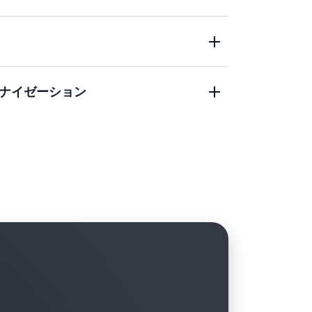
で実行されている SAP、Oracle、SQL
ーションを移行します。
実行されているアプリケーションを AWS に
し、可用性を高め、イノベーションを促進
ビスにアクセスできます。
ナイゼーション
コンプライアンスのニーズを満たすため
アベイラビリティゾーン、またはアカウント全
mpute Cloud (Amazon EC2) ワークロードをよ
ンアクションを適用するか、クロスリージ
dows Server バージョンアップグレー
 BYOL から AWS へのライセンス変換などの組み
、アプリケーションを最適化します。