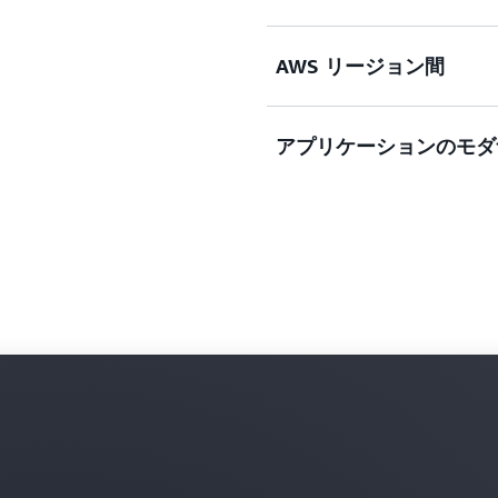
プレミスインフラストラクチャ
Server などのアプリケ
AWS リージョン間
他のパブリッククラウドで
詳細
移行します。コストを削減
する 200 を超えるサー
アプリケーションのモダ
ビジネス、回復力、および
導入事例を読む
に、AWS リージョン、
体で Amazon Elastic Co
り簡単に移行します。
カスタムモダナイゼーショ
ョンディザスタリカバリ、Win
ブログ記事を読む
ド、Windows MS-SQL
込みアクションを選択して
ブログ記事を読む