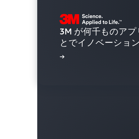
3M が何千ものアプ
とでイノベーショ
導入事例を読む