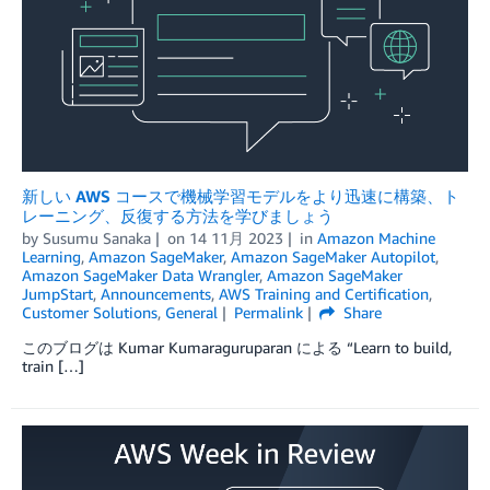
新しい AWS コースで機械学習モデルをより迅速に構築、ト
レーニング、反復する方法を学びましょう
by
Susumu Sanaka
on
14 11月 2023
in
Amazon Machine
Learning
,
Amazon SageMaker
,
Amazon SageMaker Autopilot
,
Amazon SageMaker Data Wrangler
,
Amazon SageMaker
JumpStart
,
Announcements
,
AWS Training and Certification
,
Customer Solutions
,
General
Permalink
Share
このブログは Kumar Kumaraguruparan による “Learn to build,
train […]