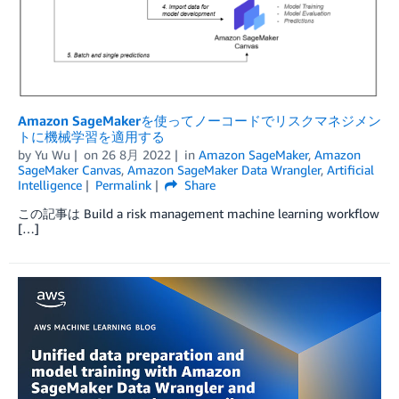
Amazon SageMakerを使ってノーコードでリスクマネジメン
トに機械学習を適用する
by
Yu Wu
on
26 8月 2022
in
Amazon SageMaker
,
Amazon
SageMaker Canvas
,
Amazon SageMaker Data Wrangler
,
Artificial
Intelligence
Permalink
Share
この記事は Build a risk management machine learning workflow
[…]