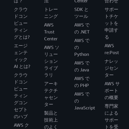
は？
法
Center
合わせ
クラウ
トレー
SDK と
サポー
ドコン
ニング
ツール
トチケ
ピュー
ットを
AWS
AWS で
ティン
申請す
Trust
の .NET
グとは?
る
Center
AWS で
エージ
AWS
AWS ソ
の
ェンテ
re:Post
リュー
Python
ィック
ション
ナレッ
AWS で
AI とは?
ライブ
ジセン
の Java
クラウ
ラリ
ター
AWS で
ドコン
アーキ
AWS サ
の PHP
ピュー
テクチ
ポート
AWS で
ティン
ャセン
の概要
の
グコン
ター
専門家
JavaScript
セプト
製品と
による
のハブ
技術上
サポー
AWS ク
のよく
トを受