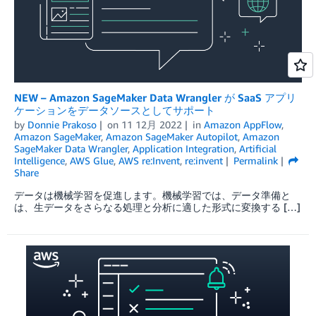
NEW – Amazon SageMaker Data Wrangler が SaaS アプリ
ケーションをデータソースとしてサポート
by
Donnie Prakoso
on
11 12月 2022
in
Amazon AppFlow
,
Amazon SageMaker
,
Amazon SageMaker Autopilot
,
Amazon
SageMaker Data Wrangler
,
Application Integration
,
Artificial
Intelligence
,
AWS Glue
,
AWS re:Invent
,
re:invent
Permalink
Share
データは機械学習を促進します。機械学習では、データ準備と
は、生データをさらなる処理と分析に適した形式に変換する […]