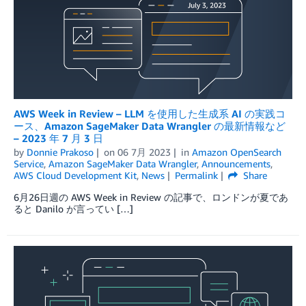
AWS Week in Review – LLM を使用した生成系 AI の実践コ
ース、Amazon SageMaker Data Wrangler の最新情報など
– 2023 年 7 月 3 日
by
Donnie Prakoso
on
06 7月 2023
in
Amazon OpenSearch
Service
,
Amazon SageMaker Data Wrangler
,
Announcements
,
AWS Cloud Development Kit
,
News
Permalink
Share
6月26日週の AWS Week in Review の記事で、ロンドンが夏であ
ると Danilo が言ってい […]