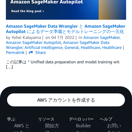
Amazon SageMaker Data Wrangler と Amazon SageMaker
Autopilot によるデータ準備とモデルトレーニングの一元化
by
Yohei Katayama
on
04 7月 2022
in
Amazon SageMaker
,
Amazon SageMaker Autopilot
,
Amazon SageMaker Data
Wrangler
,
Artificial Intelligence
,
General
,
Healthcare
,
Healthcare
Permalink
Share
この記事は “ Unified data preparation and model training wit
[…]
AWS アカウントを作成する
学ぶ
リソース
デベロッパー
ヘルプ
AWS と
開始方
Builder
お問い