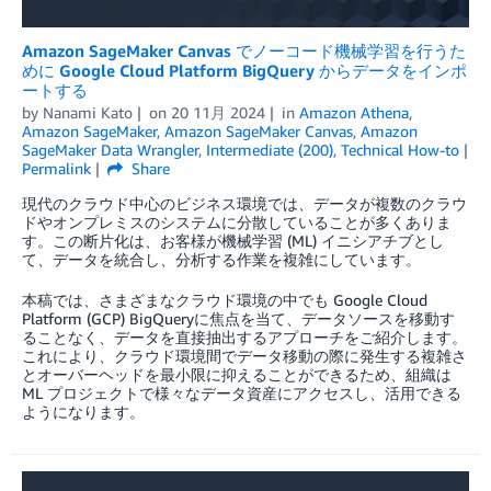
Amazon SageMaker Canvas でノーコード機械学習を行うた
めに Google Cloud Platform BigQuery からデータをインポ
ートする
by
Nanami Kato
on
20 11月 2024
in
Amazon Athena
,
Amazon SageMaker
,
Amazon SageMaker Canvas
,
Amazon
SageMaker Data Wrangler
,
Intermediate (200)
,
Technical How-to
Permalink
Share
現代のクラウド中心のビジネス環境では、データが複数のクラウ
ドやオンプレミスのシステムに分散していることが多くありま
す。この断片化は、お客様が機械学習 (ML) イニシアチブとし
て、データを統合し、分析する作業を複雑にしています。
本稿では、さまざまなクラウド環境の中でも Google Cloud
Platform (GCP) BigQueryに焦点を当て、データソースを移動す
ることなく、データを直接抽出するアプローチをご紹介します。
これにより、クラウド環境間でデータ移動の際に発生する複雑さ
とオーバーヘッドを最小限に抑えることができるため、組織は
ML プロジェクトで様々なデータ資産にアクセスし、活用できる
ようになります。