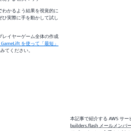
一目でわかるよう結果を視覚的に
ぜひ実際に手を動かして試し
プレイヤーゲーム全体の作成
 GameLift を使って「最短」
みてください。
本記事で紹介する AWS 
builders.flash メ