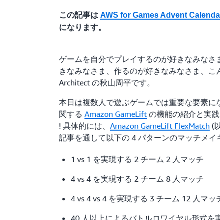
この記事は
AWS for Games Advent Calenda
になります。
ゲームを自分でプレイするのが好きなみなさ
きなみなさま、作るのが好きなみなさま、こんにちは !
Architect の秋山周平です。
本日は複数人で遊ぶゲームでは重要な要素に
関する
Amazon GameLift
の機能の紹介と実践
! 具体的には、
Amazon GameLift FlexMatch
(
記事を通して以下の 4 パターンのマッチメ
1 vs 1 を実現する 2 チーム 2 人マッチ
4 vs 4 を実現する 2 チーム 8 人マッチ
4 vs 4 vs 4 を実現する 3 チーム 12 人マッ
40 人以上によるバトルロワイヤル形式を