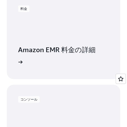
できます。データは今後、クラウドアーキテクチャ
することができます。それにより、大量のオンプレ
の発展の一環として、Amazon S3 へ徐々に移行さ
料金
ミスデータをクラウドへ移行させる必要がなくな
せることが可能です。
り、データの処理にかかる合計時間を減らすことが
できます。
Amazon EMR 料金の詳細
セスする
コンソール