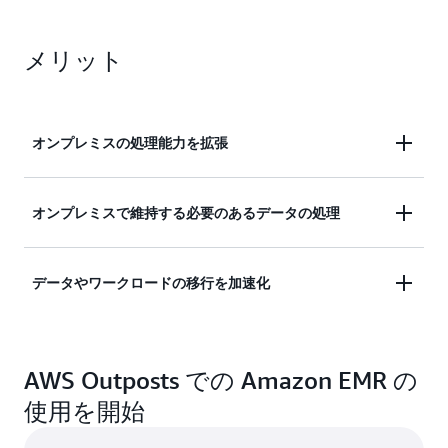
メリット
オンプレミスの処理能力を拡張
Outpost をセットアップしたら、新しい EMR クラ
オンプレミスで維持する必要のあるデータの処理
スターをオンプレミスで起動し、既存の HDFS スト
レージに数分以内に接続することができます。それ
Apache Hadoop、Apache Hive、Apache Spark、
により、オンプレミスのシステムが追加の処理能力
データやワークロードの移行を加速化
Presto は一般的に、大規模なデータアーキテクチャ
を必要とする場合でもすばやく対応できます。オン
を構成しているデータの処理、変換、分析に使用さ
プレミスの Hadoop と Spark クラスターに処理能力
データや Apache Hadoop のワークロードをクラウ
れています。ガバナンス、コンプライアンス、また
を追加することで、使用率が高い時間帯の負荷需要
ドへ移行させている途中に、移行の完了前に EMR
はその他理由によりオンプレミスで維持する必要の
に対処し SLA を維持することができます。
AWS Outposts での Amazon EMR の
を使用したいとお考えの場合、AWS Outposts を使
あるデータには、EMR を使えば、Apache Hadoop
使用を開始
えば、既存の HDFS ストレージに接続している
や Apache Spark などのアプリケーションをオンプ
EMR クラスターをオンプレミスで起動することが
レミスで、お使いのデータの近くにデプロイし実行