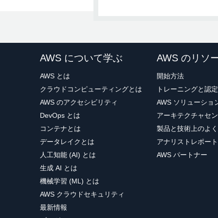
注
: DB インスタンスの
AWS について学ぶ
AWS のリソ
b.次に、
こちらをクリック
して、
AWS とは
開始方法
かりやすい場所にファイルを保
クラウドコンピューティングとは
トレーニングと認定
AWS のアクセシビリティ
AWS ソリューシ
DevOps とは
アーキテクチャセン
コンテナとは
製品と技術上のよく
データレイクとは
アナリストレポート
人工知能 (AI) とは
AWS パートナー
生成 AI とは
機械学習 (ML) とは
AWS クラウドセキュリティ
c.データベースに接続できました。A
c. エンジンを選択できるよう
最新情報
を選択すると、[
Current activity