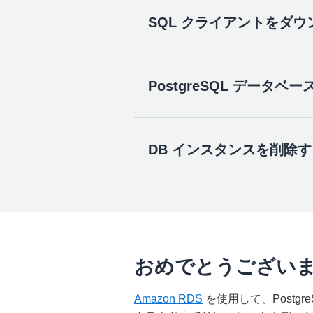
し、Amazon RDS コンソール
SQL クライアントをダ
このステップでは、Amazon RDS
日の自動バックアップが設定された
です。
PostgreSQL データベ
データベースインスタンスの作成が
a.Amazon RDS コンソール
ンスタンスのデータベースに接続で
注意
: AWS クラウド
Workbench をダウンロードし
す。Amazon RDS 
DB インスタンスを削除す
注意
: SQL Workbench
い。データベースに設定されたセ
このステップでは、SQL Work
るよう設定されています。別のネ
a.ダウンロード完了後、SQL Wo
す。任意の IP アドレスから
PostgreSQL DB インス
らを参照してください)、このチ
ンスタンスに課金され続けるこ
注
: アプリケーションを起動
ェルスクリプト (macOS
おめでとうござい
a.
SQL Workbench ウェブサイト
a.Amazon RDS コンソールに戻
PDF ファイルを参照して
クリックします。
す。それから [
Actions
] (アク
Amazon RDS
を使用して、Postg
b.プログラムを開きます。ダイ