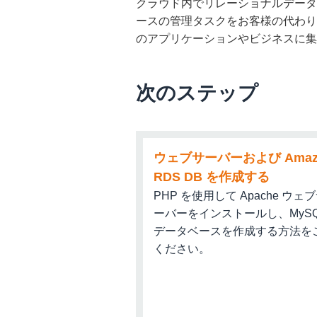
クラウド内でリレーショナルデータ
ースの管理タスクをお客様の代わり
Driver
: PostgreSQL (org.postg
のアプリケーションやビジネスに集
注意
: ドロップダウンか
選択します。次のダイアロ
ドしておいたドライバーを
次のステップ
URL
: 右のスクリーンショット
「jdbc:postgresql:
す。最後に、URL 末尾にス
ウェブサーバーおよび Amaz
jdbc:postgresql://postgresq
RDS DB を作成する
す。
PHP を使用して Apache ウェ
b. [
Create database
] (データ
ユーザー名
: Amazon 
ーバーをインストールし、MySQ
「
masterUsername
」としま
データベースを作成する方法を
ください。
Password
(パスワード): A
b.最終スナップショットの作成
[
OK
] をクリックします。
タンスを削除することを確認してか