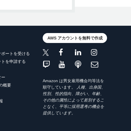
AWS アカウントを無料で作成
をダウンロードします。わ
サポートを受ける
ットを申請する
ター
Amazon は男女雇用機会均等法を
トの概要
順守しています。
人種、出身国、
性別、性的指向、障がい、年齢、
その他の属性によって差別するこ
報
となく、平等に採用選考の機会を
提供しています。
) リストからインスタンス
選択し、[
Engine
nection] (1 件の接