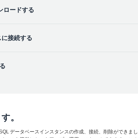
を開きます。
ウンロードする
 を使用して、db.t2.micro DB インスタンスクラス、20 GB
 PostgreSQL DB インスタンスを作成します。 これらは
ースに接続する
完了し、利用可能な状態になると、標準的な SQL クライアン
の右上隅で、DB インスタンスを作成する
リージョン
を選択します
きます。このステップでは、よく使用される SQL クライアン
のリソースは、世界のさまざまな地域にある高可用性データセンタ
ます。
アクティビティをホストするリージョンを選択できます。
る
 は、DB インスタンス作成に使用したのと同じネットワーク、同じデ
キュリティグループは、DB インスタンスを作成したデバイ
bench を使用して、作成したデータベースに接続します。
ットワークやデバイスから接続しようとすると、IP アドレス
rkbench をインストールします。
でもアクセスできるようにデータベースを設定することも可能です
タンスは、Amazon RDS コンソールから簡単に削除できます。こ
ュートリアルではシンプルなままにしておきます。
とがないように、削除することをお勧めします。
するには、.exe ファイル (Windows) か、またはダウンロ
、Linux) を使用します。詳細については、ダウンロードしたフ
ます。
にアクセスし、[
Generic package for all systems including all 
ります。 [
Databases
] (データベース) を選択し、削除したい
ください。
ション) のドロップダウンメニューから [
Delete
] (削除) を選択し
reSQL データベースインスタンスの作成、接続、削除ができました。
アログボックスが表示されます。 次のように入力します。