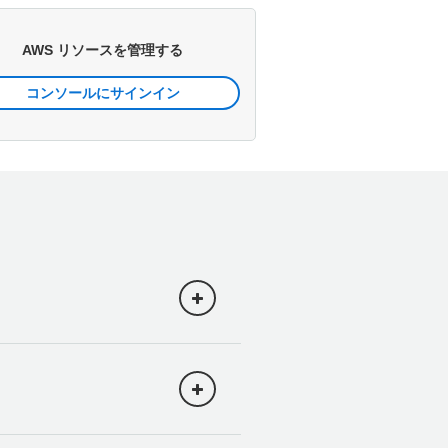
AWS リソースを管理する
コンソールにサインイン
め、このステップバイス
) で [
RDS
] をクリック