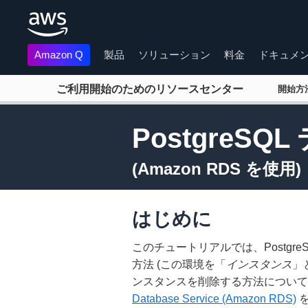
Amazon Q
製品
ソリューション
料金
ドキュメ
メインコンテンツに移動
ご利用開始のためのリソースセンター
開始
Postgre
(Amazon RDS を使用)
はじめに
このチュートリアルでは、Postgr
方法 (この環境を「
インスタンス
」
ンスタンスを削除する方法について
Database Service (Amazon RDS)
を