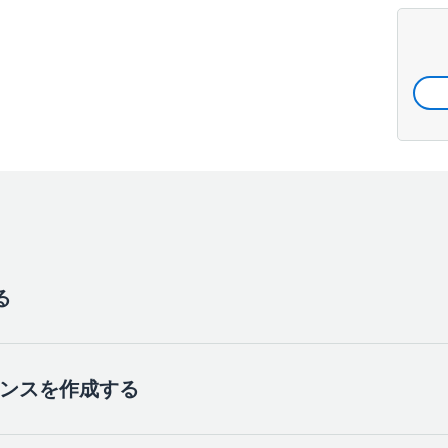
る
ンスタンスを作成する
マネジメントコンソールが新しいブラウザウィンドウで開くた
できます。この画面が表示されたら、[
Database
] (データベース