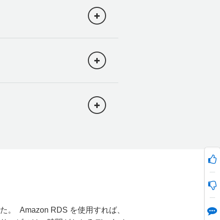
 のストレージ、保持期間 1
すべて、無料利用枠の対象
トを使用して DB イ
。
トである SQL
ー施設に格納されていま
バイスから実行してくださ
スからの接続のみ許可す
が別のものになりま
が (詳細についてはこち
こでは、使用しなくなったイ
ードフォルダに含まれるシ
ォルダに含まれている
optional libraries
] を
インスタンスを選択しま
ます。
 Amazon RDS を使用すれば、