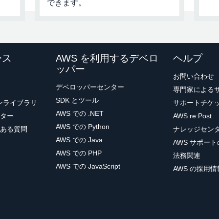
できます。
削除には数分かかる場合があります。
ース
AWS を利用するデベロ
ヘルプ
ッパー
PostgreSQL のウェブサイトから最新の JDBC ドライバー
お問い合わせ
存しておきます。このファイルは次のステップで使用します。
デベロッパーセンター
専門家による
SDK とツール
ョンライブラリ
サポートチケ
AWS での .NET
ター
AWS re:Post
AWS での Python
ある質問
ナレッジセン
AWS での Java
AWS サポー
AWS での PHP
法務関連
AWS での JavaScript
AWS の採用情
mazon RDS コンソールで、[
Databases
] (データベース
になりました。このチュートリアルでは、
PostgreSQL
アイコンを
] (現在のアクティビティ) の見出しの下のデータベース一覧に [1 Con