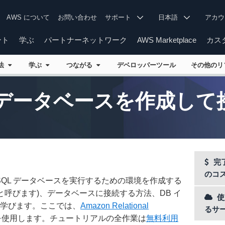
AWS について
お問い合わせ
サポート
日本語
アカ
ント
学ぶ
パートナーネットワーク
AWS Marketplace
カス
方法
学ぶ
つながる
デベロッパーツール
その他の
SQL データベースを作成し
完
のコ
eSQL データベースを実行するための環境を作成する
と呼びます)、データベースに接続する方法、DB イ
使
学びます。ここでは、
Amazon Relational
るサ
使用します。チュートリアルの全作業は
無料利用