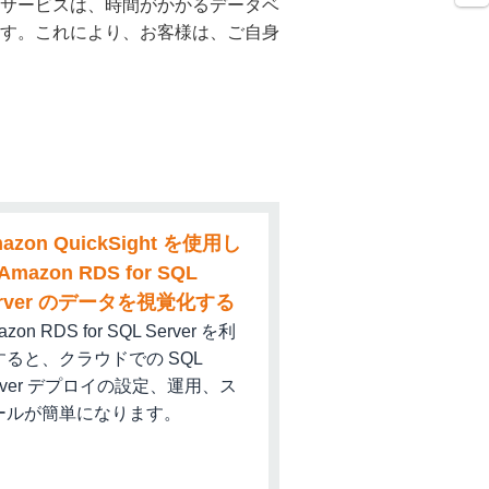
サービスは、時間がかかるデータベ
す。これにより、お客様は、ご自身
示されます。[
Yes
] を
ステップでダウンロー
見つけることができます。
入力するか、ペーストしま
ば、URL は
azon QuickSight を使用し
base
のようになりま
Amazon RDS for SQL
erver のデータを視覚化する
の作成) を選択します。
ートリアルでは、
azon RDS for SQL Server を利
すると、クラウドでの SQL
rver デプロイの設定、運用、ス
ます。
ールが簡単になります。
ットは作成せず、インス