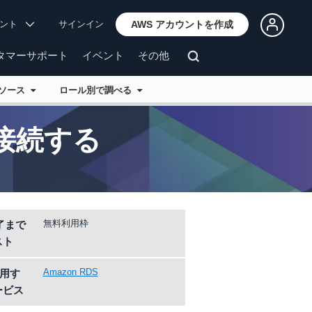
ウント
サインイン
AWS アカウントを作成
タマーサポート
イベント
その他
リソース
ロール別で調べる
て接続する
無料利用枠
了まで
スト
Amazon RDS
用す
ービス