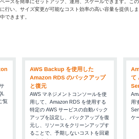
ベースを簡単にセットアップ、運用、スケールできます。この
に行い、サイズ変更が可能なコスト効率の高い容量を提供しま
resql.Driver)
中できます。
らドライバーを選択する際に、ドライバーの定義を編集するよう指
グボックスでは、フォルダのアイコンをクリックし、先ほどの
選択します。
のように、Amazon RDS コンソールから JDBC URL を
//」に続けて、DB インスタンスのエンドポイント (ポートを含む) を
ラッシュとデータベースインスタンスの名前を追加します。たとえ
on
AWS Backup を使用した
Am
l-instance1.cg034hpkmmjt.us-east-1.rds.amazonaws.com/myData
Amazon RDS のバックアップ
て 
と復元
S
ブサ
ベースの作成) セクションで、[
Create database
] (データベース
RDS データベース用に作成したユーザー名を入力します。このチュ
L
AWS マネジメントコンソールを使
Am
す。
ご覧
用して、Amazon RDS を使用する
用
特定の AWS サービスの自動バック
Se
mazon RDS データベース作成時に使用したパスワードを入力し
アップを設定し、バックアップを復
ケ
と削除の確認を求められます。この例では、最終スナップショ
元し、リソースをクリーンアップす
ら [
Delete
] (削除) をクリックします。
ることで、予期しないコストを回避