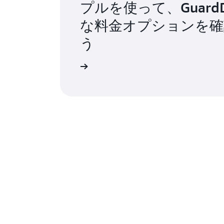
プルを使って、GuardD
な料金オプションを確
う
詳細