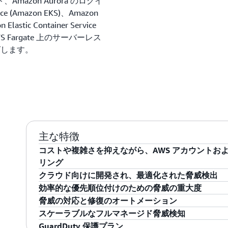
ント、Amazon Aurora のログイ
ce (Amazon EKS)、Amazon
Elastic Container Service
S Fargate 上のサーバーレス
グします。
主な特徴
コストや複雑さを抑えながら、AWS アカウントお
リング
クラウド向けに開発され、最適化された脅威検出
Amazon GuardDuty は、CloudTrail、VPC 
効率的な優先順位付けのための脅威の重大度
トおよびワークロードのイベントデータを、継続的に監視
GuardDuty では、クラウド用に開発および最適
脅威の対応と修復のオートメーション
本的な保護のために、追加のセキュリティソフトウ
す。AWS Security は、これらの検出アルゴリ
GuardDuty は、4 つの重大度 (低、中、高、重
スケーラブルなフルマネージド脅威検知
持する必要はありません。AWS アカウントをまと
カテゴリは次のとおりです
。
優先順位を付けやすくしています。「低」の重大度
GuardDuty は、HTTPS API とコマンドラインイ
GuardDuty 保護プラン