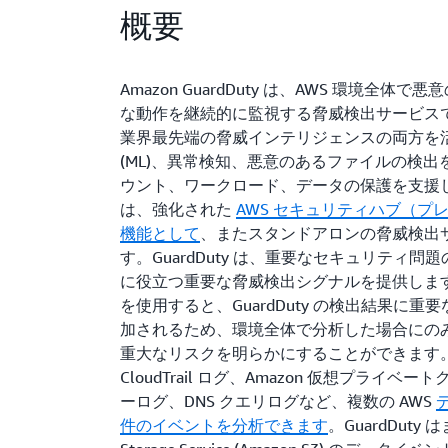
概要
Amazon GuardDuty は、AWS 環境全
な動作を継続的に監視する脅威検出サービスです。G
業界最先端の脅威インテリジェンスの両方を活
(ML)、異常検知、悪意のあるファイルの検出
ウント、ワークロード、データの保護を支援します。 
は、強化された
AWS セキュリティハブ（プ
機能として
、またスタンドアロンの脅威検出
す。GuardDuty は、重要なセキュリティ
に役立つ重要な脅威検出シグナルを提供します。強化
を使用すると、GuardDuty の検出結果に
加されるため、環境全体で分析した場合にの
重大なリスクを明らかにすることができます。Gua
CloudTrail ログ、Amazon 仮想プライベートク
ーログ、DNS クエリログなど、複数の AWS
件のイベントを分析できます
。GuardDuty は