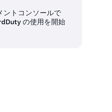
は、AWS Lambda 関数
mbda Protection
データアクセスパターン、リモートホスト
ログを監視して、サーバーレス環境に固有
ィ、悪意のある既知の IP アドレスからの不正な
ジメントコンソールで
ことのないユーザーから実行されたか、また
ardDuty の使用を開始
ータを取得するための API 呼び出しな
ルに基づいた保護プランの推奨事項を提供しま
dDuty は、AWS CloudTrail S3 デ
eteObject など) を継続的に監視および分析し
検出します。
おすすめのガードデューティ
インスタンスまたはコンテナワークロードを侵害
ティ成果
ープラン
on S3
バケットにアップロードされる可
、クリプトマイナー、ルートキット、ボット
基礎、GuardDuty S3 プロテク
タンス、
ション、EC2 用 GuardDuty マ
AM の悪
の EKS
監査ログとコンテナランタイムアク
ルウェア対策、GuardDuty
知
を継続的に監視およびプロファイリングす
EC2 ランタイムモニタリング
能性のある悪意のある、または疑わしい動
基礎、GuardDuty EKS プロテ
ールプレ
クション、EKS 用 GuardDuty
。
監視し
ランタイムモニタリング、
アがない
ECS 用 GuardDuty ランタイム