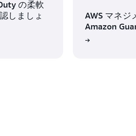
リングし、潜在的なアクセス脅威を検出します。
La
uty の柔軟
認証情報の誤用を示す疑わしい
バケットの侵害:
の実行から生成されたネットワークアクティビティ
からの異常な Amazon S3 API アクティビテ
認しましょ
AWS マネ
の脅威を特定します。
S3 アクセス、過去にバケットにアクセスした
Amazon Gu
は異常な場所から呼び出された、S3 バケットのデ
GuardDuty は、特定のワークロードプロファイ
ど、バケットの侵害を示すアクティビティ。Amazon Guar
す。
ータイベント (GetObject、ListObjects、Del
サインイン
て、Amazon S3 バケット全体の不審な活動を
GuardDuty は、
Amazon EC2 
マルウェア:
ワークロードプロファイル
期待されるセキュリ
するために使用される可能性がある、または Amaz
能性のあるマルウェア (トロイの木馬、ワーム
など) の存在を検出できます。
コンピュートインス
データストレージ、I
アマゾン EC2 とアマゾン S3
:Amazon EKS または Amazon ECS 
コンテナ侵害
用に対する脅威を検
ティビティを分析して
Amazon EKS
クラスター
ることで、コンテナワークロードで発生する可
作を特定するアクティビティを検出します。
コンテナのコントロ
GuardDuty 検出結果タイプの全リスト
はこちらです
コンテナヘビー (アマゾン
ーンとランタイムを
て、脅威やマルウェ
EKS、アマゾン ECS)