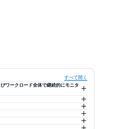
すべて開く
よびワークロード全体で継続的にモニタ
フローログ、および DNS ログにある AWS アカウン
および分析します。GuardDuty の基
化したビルトインの検出手法にアクセスできま
ェアやインフラストラクチャを導入して維
ズムを継続的に維持、改善しています。
主な検出
大) を用意して、顧客が潜在的な脅威への対応に
めて関連付けることで、アカウント単位で
は、疑わしいアクティビティや悪意のある
ンターフェイス (CLI) ツールを提供するほか、