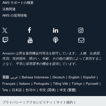
AWS サポートの概要
法務関連
AWS の採用情報
Amazon は男女雇用機会均等法を順守しています。
人種、出身国、
性別、性的指向、障がい、年齢、その他の属性によって差別するこ
となく、平等に採用選考の機会を提供しています。
言語
عربي
Bahasa Indonesia
Deutsch
English
Español
Français
Italiano
Português
Tiếng Việt
Türkçe
Ρусский
ไทย
日本語
한국어
中文 (简体)
中文 (繁體)
プライバシー
|
アクセシビリティ
|
サイト規約
|