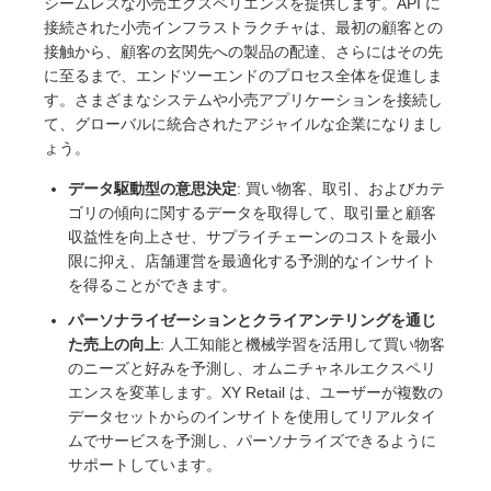
シームレスな小売エクスペリエンスを提供します。API に
接続された小売インフラストラクチャは、最初の顧客との
接触から、顧客の玄関先への製品の配達、さらにはその先
に至るまで、エンドツーエンドのプロセス全体を促進しま
す。さまざまなシステムや小売アプリケーションを接続し
て、グローバルに統合されたアジャイルな企業になりまし
ょう。
データ駆動型の意思決定
: 買い物客、取引、およびカテ
ゴリの傾向に関するデータを取得して、取引量と顧客
収益性を向上させ、サプライチェーンのコストを最小
限に抑え、店舗運営を最適化する予測的なインサイト
を得ることができます。
パーソナライゼーションとクライアンテリングを通じ
た売上の向上
: 人工知能と機械学習を活用して買い物客
のニーズと好みを予測し、オムニチャネルエクスペリ
エンスを変革します。XY Retail は、ユーザーが複数の
データセットからのインサイトを使用してリアルタイ
ムでサービスを予測し、パーソナライズできるように
サポートしています。