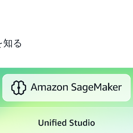
Redshift データウェ
クエリを実行したり、AI
をすべて自然言語で簡単に
Apache Iceberg 
したり、カスタムの生成 A
データと AI のライフサ
ータを 1 つのコピーに
ます。データ、モデル、生成
り、企業のセキュリティを確
できる柔軟性が得られます。
アーティファクトを作成し
切なユーザーによる適切な
全体に適用される、きめ細
り早く市場に投入できます
クトへのアクセス権を目的
します。ゼロ ETL 統合
 を知る
SageMaker Catalog
による
からのデータをほぼリアル
可モデルを使用して、アク
きます。さらに、サードパ
ます。データ分類、毒性検出
デレーテッドクエリ機能を
よって AI モデルを保護
クエリを実行できます。
ン、機密データの検出、デ
で信頼が得られます。