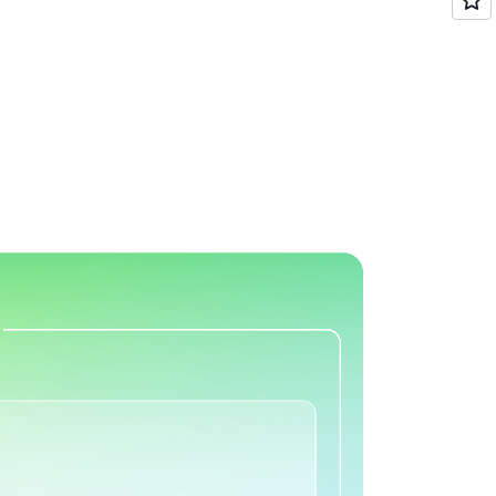
アハウスにわたるすべてのデータを統合します。
 モデルを大規模にトレーニングしてデプロイ
行うことができます。
互換のすべてのツールとエンジンを使用して、分析デ
I アプリケーションを迅速に構築したりでき
イクル全体にわたる組み込みガバナンスによ
まとめて、データにアクセスしてクエリを実行
 AI アプリケーションなどの分析および AI
保します。SageMaker を使用すると、適
レイクハウス内の分析ツールや AI ツール
て安全に共有することで、データ製品をよ
データ、モデル、および開発アーティファ
かなアクセス許可を定義してデータを保護
。
に合わせて制御できます。
Amazon
により、運用データベースやアプリケーション
きめ細かなアクセス制御を備えた単一の許
タイムでレイクハウスに取り込むことがで
セスポリシーを一貫して定義し、適用でき
ーティーのデータソース全体にわたるフェ
、ガードレール、責任ある AI ポリシーに
使用して、その場でデータにアクセスして
します。データ品質の監視とオートメーショ
ータと ML のリネージを通じて、組織全体