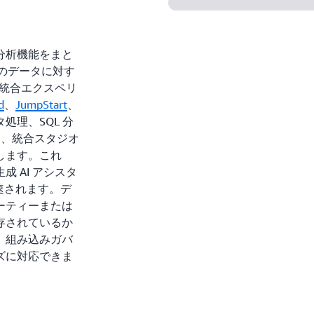
と分析機能をまと
べてのデータに対す
の統合エクスペリ
d
、
JumpStart
、
処理、SQL 分
て、統合スタジオ
します。これ
 AI アシスタ
速されます。デ
ーティーまたは
存されているか
、組み込みガバ
ズに対応できま