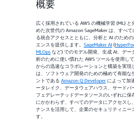
概要
広く採用されている AWS の機械学習 (ML) 
めた次世代の Amazon SageMaker は、す
る統合アクセスとともに、分析と AI のため
エンスを提供します。
SageMaker AI
(
HyperPo
MLOps
など) でのモデル開発、生成 AI、データ
析のために使い慣れた AWS ツールを使用し
からの迅速なコラボレーションと構築を実現
は、ソフトウェア開発のための極めて有能な生成
ントである
Amazon Q Developer
によって加
ータレイク、データウェアハウス、サードパ
フェデレーテッドデータソースのいずれに保
にかかわらず、すべてのデータにアクセスし
ナンスを活用して、企業のセキュリティニー
す。