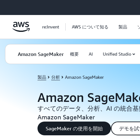
メインコンテンツに移動
re:Invent
AWS について知る
製品
Amazon SageMaker
概要
AI
Unified Studio
製品
分析
Amazon SageMaker
Amazon SageMak
すべてのデータ、分析、AI の統合
Amazon SageMaker
SageMaker の使用を開始
デモを試