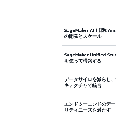
SageMaker AI (旧称 A
の開発とスケール
SageMaker Unified
設計上安全な包括的な AI
を使って構築する
を有効利用しましょう。パ
フラストラクチャで ML と
イズ、デプロイを行います。
データサイロを減らし、
Amazon SageMaker Unified
レーニングから、推論、A
キテクチャで統合
ツールを使用するための統
で、AI ライフサイクル
開発、生成 AI、データ処理
端のモデルと独自のデータを
使用してデータを検出し、活
プリケーションを迅速に作成できま
エンドツーエンドのデータ
Amazon SageMaker の
レイ
トを搭載したフルマネージ
発をスピードアップすると
リティニーズを満たす
Amazon Simple Storage
たり、組み込みの SQL 
ニング、SQL クエリの