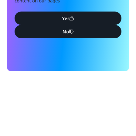
content on our pages
Yes
No