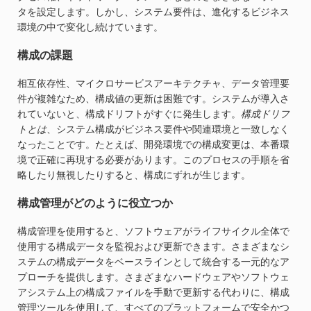
タを設定します。しかし、システム要件は、進化するビジネス
環境の中で変化し続けています。
構成の課題
相互依存性、マイクロサービスアーキテクチャ、データ管理要
件が複雑なため、構成値の更新は困難です。システムが導入さ
れていないと、構成ドリフトがすぐに発生します。
構成ドリフ
トとは
、システム構成がビジネス要件や関連環境と一致しなく
なったことです。たとえば、開発環境での構成変更は、本番環
境で正確に再現する必要があります。このプロセスの手順を省
略したり無視したりすると、構成にずれが生じます。
構成管理がどのように役立つか
構成管理を使用すると、ソフトウェアがライフサイクル全体で
使用する構成データを監視および更新できます。さまざまなシ
ステムの構成データをベースラインとして統合する一元的なア
プローチを提供します。さまざまなハードウェアやソフトウェ
アシステム上の構成ファイルを手動で更新する代わりに、構成
管理ツールを使用して、すべてのプラットフォームで安全かつ