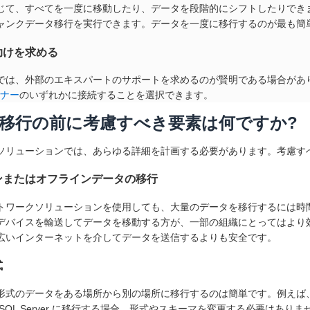
じて、すべてを一度に移動したり、データを段階的にシフトしたりでき
ャンクデータ移行を実行できます。データを一度に移行するのが最も簡
助けを求める
では、外部のエキスパートのサポートを求めるのが賢明である場合があり
トナー
のいずれかに接続することを選択できます。
移行の前に考慮すべき要素は何ですか?
ソリューションでは、あらゆる詳細を計画する必要があります。考慮す
ンまたはオフラインデータの移行
トワークソリューションを使用しても、大量のデータを移行するには時
デバイスを輸送してデータを移動する方が、一部の組織にとってはより
広いインターネットを介してデータを送信するよりも安全です。
式
形式のデータをある場所から別の場所に移行するのは簡単です。例えば、データ
 SQL Server に移行する場合、形式やスキーマを変更する必要はあ