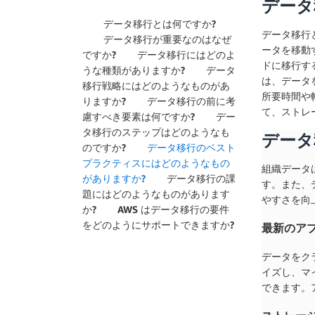
データ
データ移行とは何ですか?
データ移行
データ移行が重要なのはなぜ
ータを移動
ですか?
データ移行にはどのよ
ドに移行す
うな種類がありますか?
データ
は、データ
移行戦略にはどのようなものがあ
所要時間や
りますか?
データ移行の前に考
て、ストレ
慮すべき要素は何ですか?
デー
タ移行のステップはどのようなも
データ
のですか?
データ移行のベスト
プラクティスにはどのようなもの
組織データ
がありますか?
データ移行の課
す。また、
題にはどのようなものがあります
やすさを向
か?
AWS はデータ移行の要件
をどのようにサポートできますか?
最新のア
データをク
イズし、マ
できます。