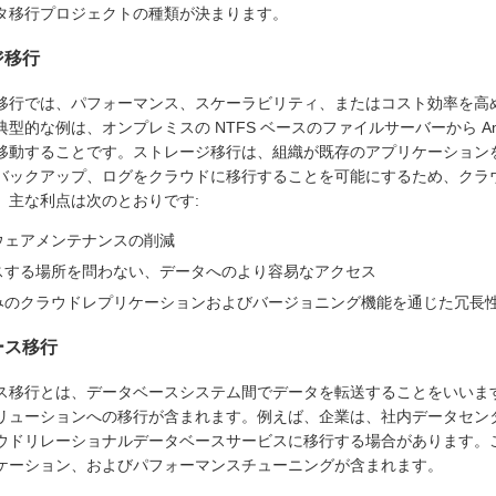
タ移行プロジェクトの種類が決まります。
ジ移行
移行では、パフォーマンス、スケーラビリティ、またはコスト効率を高
型的な例は、オンプレミスの NTFS ベースのファイルサーバーから Am
移動することです。ストレージ移行は、組織が既存のアプリケーション
バックアップ、ログをクラウドに移行することを可能にするため、クラウ
。主な利点は次のとおりです:
ウェアメンテナンスの削減
スする場所を問わない、データへのより容易なアクセス
みのクラウドレプリケーションおよびバージョニング機能を通じた冗長
ース移行
ス移行とは、データベースシステム間でデータを転送することをいいま
ューションへの移行が含まれます。例えば、企業は、社内データセンターにある 
ウドリレーショナルデータベースサービスに移行する場合があります。
ケーション、およびパフォーマンスチューニングが含まれます。