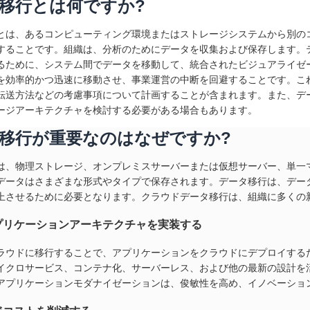
移行とは何ですか?
とは、あるコンピューティング環境またはストレージシステムから別の
することです。組織は、分析のためにデータを収集および保存します。
るために、システム間でデータを移動して、統合されたビジュアライゼ
を効率的かつ迅速に移動させ、事業運営の中断を回避することです。こ
転送方法などの考慮事項について計画することが含まれます。また、デ
ージアーキテクチャを検討する必要がある場合もあります。
移行が重要なのはなぜですか?
は、物理ストレージ、オンプレミスサーバーまたは仮想サーバー、単一
データはさまざまな形式やタイプで保存されます。データ移行は、デー
上させるために必要となります。クラウドデータ移行は、組織に多くの
プリケーションアーキテクチャを実装する
ラウドに移行することで、アプリケーションをクラウドにデプロイする
イクロサービス、コンテナ化、サーバーレス、および他の最新の設計を
アプリケーションモダナイゼーションは、俊敏性を高め、イノベーショ