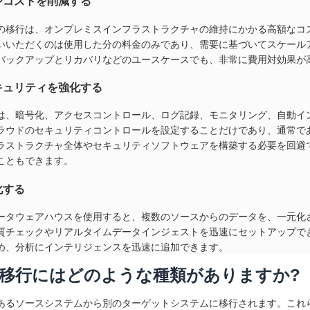
ジコストを削減する
の移行は、オンプレミスインフラストラクチャの維持にかかる高額なコ
いいただくのは使用した分の料金のみであり、需要に基づいてスケール
バックアップとリカバリなどのユースケースでも、非常に費用対効果が
キュリティを強化する
は、暗号化、アクセスコントロール、ログ記録、モニタリング、自動イ
ラウドのセキュリティコントロールを設定することだけであり、通常で
ラストラクチャ全体やセキュリティソフトウェアを構築する必要を回避
こともできます。
化する
ータウェアハウスを使用すると、複数のソースからのデータを、一元化
質チェックやリアルタイムデータインジェストを迅速にセットアップできま
め、分析にインテリジェンスを迅速に追加できます。
移行にはどのような種類がありますか?
あるソースシステムから別のターゲットシステムに移行されます。これ