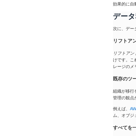
効果的に自
データ
次に、デー
リフトア
リフトアン
けです。こ
レージのメ
既存のツ
組織が移行
管理の観点
例えば、
AW
ム、オブジェ
すべてを