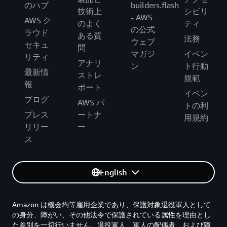
のハブ
builders.flash
技術上
シビリ
- AWS
AWS ク
のよく
ティ
の公式
ラウド
ある質
法務
ウェブ
セキュ
問
マガジ
イベン
リティ
アナリ
ン
ト行動
最新情
ストレ
規範
報
ポート
イベン
ブログ
AWS パ
トの利
プレス
ートナ
用規約
リリー
ー
ス
English
Amazon は機会均等雇用企業であり、保護対象退役軍人として
の身分、障がい、その他法令で保護されている属性を理由とし
た差別を一切行いません。退役軍人、軍人の配偶者、および障