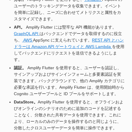
ユーザーのトラッキングデータを収集できます。イベント
を簡単に記録し、ニーズに合わせてメトリクスと属性をカ
スタマイズできます。
API。
Amplify Flutter には堅牢な API 機能があります。
GraphQL API
はバックエンドでデータを取得するのに役立
ち、
AWS
AppSync に支えられています。
REST API とハン
ドラーは
Amazon API ゲートウェイと
AWS Lambda
を使用
してバックエンドにリクエストを送信できるようにしま
す。
認証。
Amplify Flutter を使用すると、ユーザーを認証し、
サインアップおよびサインインフォームと多要素認証を実
装できます。バックグラウンドで、他の Amplify カテゴリに
必要な承認を行います。Amplify Flutter は、使用開始時から
Cognito ユーザープールと ID プールをサポートします。
DataStore。
Amplify Flutter を使用すると、オフラインおよ
びオンラインのシナリオのために追加のコードを記述する
ことなく、分散された共有データを使用できます。これに
より、ローカルのみのデータを操作するのと同じように、
分散したクロスユーザーデータを簡単に操作できます。