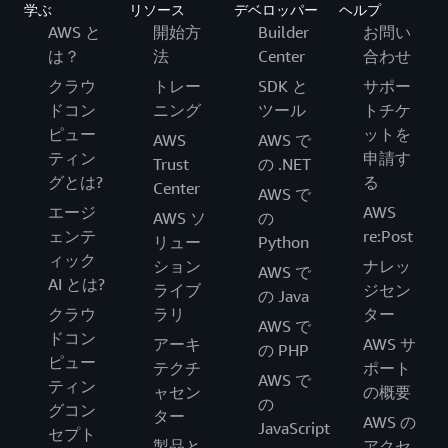
学ぶ
リソース
デベロッパー
ヘルプ
AWS と
開始方
Builder
お問い
は？
法
Center
合わせ
クラウ
トレー
SDK と
サポー
ドコン
ニング
ツール
トチケ
ピュー
ットを
AWS
AWS で
ティン
申請す
Trust
の .NET
グとは?
る
Center
AWS で
エージ
AWS
AWS ソ
の
ェンテ
re:Post
リュー
Python
ィック
ション
ナレッ
AWS で
AI とは?
ライブ
ジセン
の Java
クラウ
ラリ
ター
AWS で
ドコン
アーキ
AWS サ
の PHP
ピュー
テクチ
ポート
AWS で
ティン
ャセン
の概要
の
グコン
ター
AWS の
JavaScript
セプト
製品と
アクセ