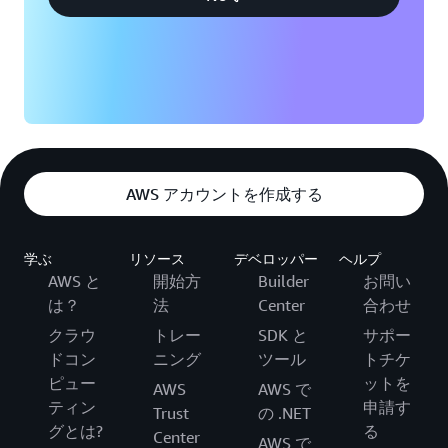
AWS アカウントを作成する
学ぶ
リソース
デベロッパー
ヘルプ
AWS と
開始方
Builder
お問い
は？
法
Center
合わせ
クラウ
トレー
SDK と
サポー
ドコン
ニング
ツール
トチケ
ピュー
ットを
AWS
AWS で
ティン
申請す
Trust
の .NET
グとは?
る
Center
AWS で