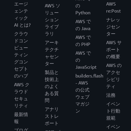
エージ
AWS
AWS ソ
の
ェンテ
re:Post
リュー
Python
ィック
ション
ナレッ
AWS で
AI とは?
ライブ
ジセン
の Java
クラウ
ラリ
ター
AWS で
ドコン
アーキ
AWS サ
の PHP
ピュー
テクチ
ポート
AWS で
ティン
ャセン
の概要
の
グコン
ター
AWS の
JavaScript
セプト
製品と
アクセ
のハブ
builders.flash
技術上
シビリ
- AWS
AWS ク
のよく
ティ
の公式
ラウド
ある質
法務
ウェブ
セキュ
問
マガジ
イベン
リティ
アナリ
ン
ト行動
最新情
ストレ
規範
報
ポート
イベン
ブログ