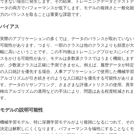
できない場合に発生します。その結果、トレーニングデータとテストデ
ータの両方でパフォーマンスが低下します。モデルの複雑さと一般化能
力のバランスを取ることは重要な課題です。
バイアス
実際のアプリケーションの多くでは、データのバランスが取れていない
可能性があります。つまり、一部のクラスは他のクラスよりも頻度が大
幅に高いということです。この不均衡はトレーニングプロセスにバイア
スをかける可能性があり、モデルは多数派クラスではうまく機能します
が、少数派クラスは正確に予測できません。例えば、履歴データが特定
の人口統計を優先する場合、人事アプリケーションで使用した機械学習
アルゴリズムが引き続きそのような人口統計を優先する可能性がありま
す。データのリサンプリング、さまざまな評価メトリクスの使用、異常
検出アルゴリズムの適用などの手法により、問題はある程度軽減されま
す。
モデルの説明可能性
機械学習モデル、特に深層学習モデルがより複雑になるにつれて、その
決定は解釈しにくくなります。パフォーマンスを犠牲にすることなくモ