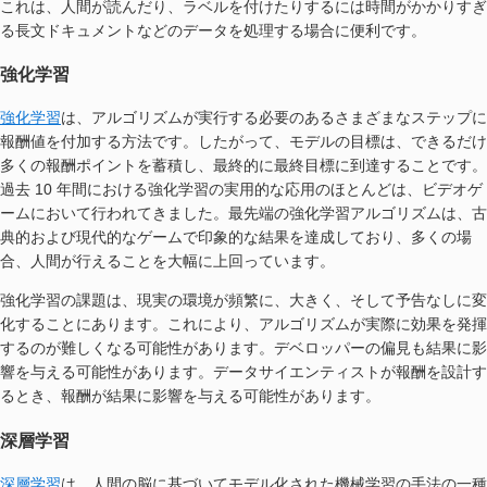
これは、人間が読んだり、ラベルを付けたりするには時間がかかりすぎ
る長文ドキュメントなどのデータを処理する場合に便利です。
強化学習
強化学習
は、アルゴリズムが実行する必要のあるさまざまなステップに
報酬値を付加する方法です。したがって、モデルの目標は、できるだけ
多くの報酬ポイントを蓄積し、最終的に最終目標に到達することです。
過去 10 年間における強化学習の実用的な応用のほとんどは、ビデオゲ
ームにおいて行われてきました。最先端の強化学習アルゴリズムは、古
典的および現代的なゲームで印象的な結果を達成しており、多くの場
合、人間が行えることを大幅に上回っています。
強化学習の課題は、現実の環境が頻繁に、大きく、そして予告なしに変
化することにあります。これにより、アルゴリズムが実際に効果を発揮
するのが難しくなる可能性があります。デベロッパーの偏見も結果に影
響を与える可能性があります。データサイエンティストが報酬を設計す
るとき、報酬が結果に影響を与える可能性があります。
深層学習
深層学習
は、人間の脳に基づいてモデル化された機械学習の手法の一種