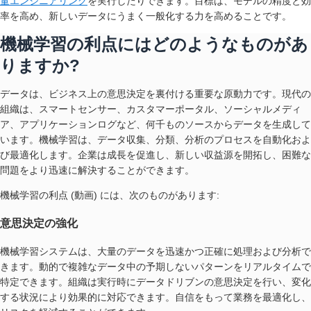
量エンジニアリング
を実行したりできます。目標は、モデルの精度と効
率を高め、新しいデータにうまく一般化する力を高めることです。
機械学習の利点にはどのようなものがあ
りますか?
データは、ビジネス上の意思決定を裏付ける重要な原動力です。現代の
組織は、スマートセンサー、カスタマーポータル、ソーシャルメディ
ア、アプリケーションログなど、何千ものソースからデータを生成して
います。機械学習は、データ収集、分類、分析のプロセスを自動化およ
び最適化します。企業は成長を促進し、新しい収益源を開拓し、困難な
問題をより迅速に解決することができます。
機械学習の利点 (動画) には、次のものがあります:
意思決定の強化
機械学習システムは、大量のデータを迅速かつ正確に処理および分析で
きます。動的で複雑なデータ中の予期しないパターンをリアルタイムで
特定できます。組織は実行時にデータドリブンの意思決定を行い、変化
する状況により効果的に対応できます。自信をもって業務を最適化し、