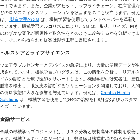
ートできます。また、企業がアセット、サプライチェーン、在庫管理な
どのロジスティクスソリューションを改善するのにも役立ちます。例え
ば、
製造大手の 3M
は、機械学習を使用してサンドペーパーを革新し
ています。機械学習アルゴリズムにより、3M は、形状、サイズ、向き
のわずかな変化が研磨性と耐久性をどのように改善するかを分析できま
す。そこから得られた提案は製造工程に反映されます。
ヘルスケアとライフサイエンス
ウェアラブルセンサーとデバイスの急増により、大量の健康データが生
成されています。機械学習プログラムは、この情報を分析し、リアルタ
イムの診断と治療で医師をサポートします。機械学習の研究者は、癌性
腫瘍を検出し、眼疾患を診断するソリューションを開発しており、人間
の健康状態に大きな影響を与えています。例えば、
Cambia Health
Solutions
は、機械学習を使用して妊婦の治療を自動化およびカスタマ
イズしています。
金融サービス
金融の機械学習プロジェクトは、リスク分析と規制遵守の体制を改善し
ます。機械学習テクノロジーにより、投資家は株式市場の動きを分析し