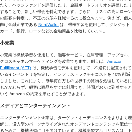
たり、ヘッジファンドを評価したり、金融ポートフォリオを調整したり
することで、新しい機会を特定できます。さらに、リスクの高いローン
の顧客を特定し、不正の兆候を軽減するのに役立ちます。例えば、個人
向け金融企業である
NerdWallet
は、機械学習を使用して、クレジット
カード、銀行、ローンなどの金融商品を比較しています。
小売業
小売業は機械学習を使用して、顧客サービス、在庫管理、アップセル、
クロスチャネルマーケティングを改善できます。例えば、
Amazon
Fulfillment (AFT)
は、機械学習モデルを使用して、不適切に配置されて
いるインベントリを特定し、インフラストラクチャコストを 40% 削減
しました。これにより、毎年何百万もの世界中の貨物を処理しているに
もかかわらず、顧客は商品をすぐに利用でき、時間どおりに到着すると
いう Amazon の約束を果たすことができます。
メディアとエンターテインメント
エンターテインメント企業は、ターゲットオーディエンスをよりよく理
解し、没入型のパーソナライズされたオンデマンドコンテンツを配信す
るために、機械学習に目を向けています。機械学習アルゴリズムは、ト