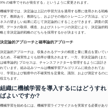
X% の確率でそれが発生する」というように変更されます。
機械学習では、決定論は上記の学習方法を適用する際に使用される戦略
です。教師あり、教師なし、およびその他のトレーニング方法は、ビジ
ネスの望ましい結果に応じて決定論的にすることができます。調査の質
問、データの取得、構造、およびストレージの決定により、決定論的戦
略と非決定論的戦略のどちらを採用するかが決まります。
決定論的アプローチと確率論的アプローチ
決定論的アプローチは、収集されるデータの精度と量に重点を置いてい
るため、不確実性よりも効率が優先されます。一方、非決定論的 (また
は確率論的) プロセスは、チャンスファクターを管理するように設計さ
れています。組み込みツールは機械学習アルゴリズムに統合されてお
り、学習および観察中の不確実性を定量化、識別、および測定するのに
役立ちます。
組織に機械学習を導入するにはどうすれ
ばよいですか?
機械学習を始めるには、機械学習ライフサイクルを実装する必要があり