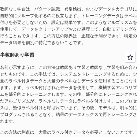
教師なし学習は、パターン認識、異常検出、およびデータをカテゴリに
自動的にグループ化するのに役立ちます。トレーニングデータはラベル
付けを必要としないため、設定は簡単です。このようなアルゴリズムを
使用して、データをクリーンアップおよび処理して、自動モデリングを
行うこともできます。この方法の限界は、正確な予測ができず、特定の
データ結果を個別に特定できないことです。
半教師あり学習
名前が示すように、この方法は教師あり学習と教師なし学習を組み合わ
せたものです。この手法では、システムをトレーニングするために、少
量のラベル付きデータと大量のラベルなしデータを使用することになり
ます。まず、ラベル付けされたデータを使用して、機械学習アルゴリズ
ムを部分的にトレーニングします。その後、部分的にトレーニングされ
たアルゴリズムが、ラベルなしデータにラベルを付けます。このプロセ
スは、疑似ラベル付けと呼ばれています。その後、モデルは、明示的に
プログラムされることなく、結果のデータミックスで再トレーニングさ
れます。
この方法の利点は、大量のラベル付きデータを必要としないことです。