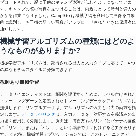
プロードされて、親に子供のキャンプ体験が伝わるようになっていま
す。キャンプの際の写真を見つけることは、両親にとって時間と労力の
かかる作業になりました。CampSite は機械学習を利用して画像を自動
的に識別し、お子様の新しい写真がアップロードされたときに保護者に
通知します。
機械学習アルゴリズムの種類にはどのよ
うなものがありますか?
機械学習アルゴリズムは、期待される出力と入力タイプに応じて、4 つ
の異なる学習スタイルに分類できます。
教師あり機械学習
データサイエンティストは、相関を評価するために、ラベル付けされた
トレーニングデータと定義されたトレーニングデータをアルゴリズムに
提供します。サンプルデータは、アルゴリズムの入力と出力の両方を指
定します。
データラベリング
は、入力データを、対応する定義済みの出
力値を使用して分類します。例えば、何百万ものリンゴとバナナの画像
に「リンゴ」または「バナナ」という単語でタグ付けする必要がありま
す。 その後、機械学習アプリケーションでは、このトレーニングデー