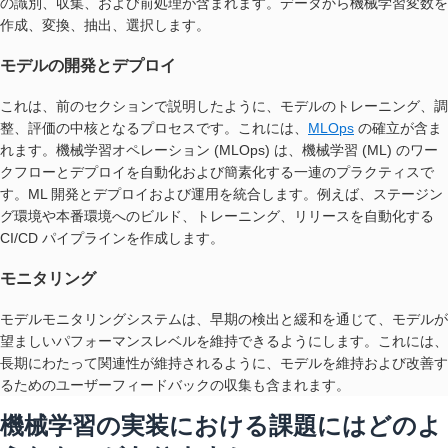
の識別、収集、および前処理が含まれます。データから機械学習変数を
作成、変換、抽出、選択します。
モデルの開発とデプロイ
これは、前のセクションで説明したように、モデルのトレーニング、調
整、評価の中核となるプロセスです。これには、
MLOps
の確立が含ま
れます。機械学習オペレーション (MLOps) は、機械学習 (ML) のワー
クフローとデプロイを自動化および簡素化する一連のプラクティスで
す。ML 開発とデプロイおよび運用を統合します。例えば、ステージン
グ環境や本番環境へのビルド、トレーニング、リリースを自動化する
CI/CD パイプラインを作成します。
モニタリング
モデルモニタリングシステムは、早期の検出と緩和を通じて、モデルが
望ましいパフォーマンスレベルを維持できるようにします。これには、
長期にわたって関連性が維持されるように、モデルを維持および改善す
るためのユーザーフィードバックの収集も含まれます。
機械学習の実装における課題にはどのよ