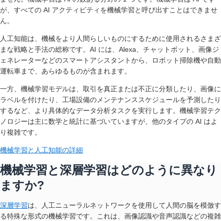
が、すべての AI アクティビティを機械学習と呼び出すことはできませ
ん。
人工知能は、機械をより人間らしいものにするために使用されるさまざ
まな戦略と手法の総称です。AI には、Alexa、チャットボット、画像ジ
ェネレーターなどのスマートアシスタントから、ロボット掃除機や自動
運転車まで、あらゆるものが含まれます。
一方、機械学習モデルは、取引を真正または不正に分類したり、画像に
ラベルを付けたり、工場設備のメンテナンススケジュールを予測したり
するなど、より具体的なデータ分析タスクを実行します。機械学習テク
ノロジーは主に数学と統計に基づいていますが、他のタイプの AI はよ
り複雑です。
機械学習と人工知能の詳細
機械学習と深層学習はどのように異なり
ますか?
深層学習
は、人工ニューラルネットワークを使用して人間の脳を模倣す
る特殊な形式の機械学習です。これは、画像認識や音声認識などの複雑