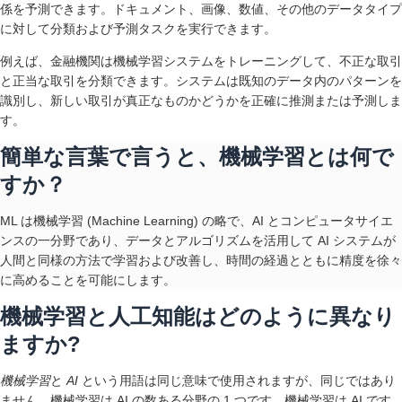
係を予測できます。ドキュメント、画像、数値、その他のデータタイプ
に対して分類および予測タスクを実行できます。
例えば、金融機関は機械学習システムをトレーニングして、不正な取引
と正当な取引を分類できます。システムは既知のデータ内のパターンを
識別し、新しい取引が真正なものかどうかを正確に推測または予測しま
す。
簡単な言葉で言うと、機械学習とは何で
すか？
ML は機械学習 (Machine Learning) の略で、AI とコンピュータサイエ
ンスの一分野であり、データとアルゴリズムを活用して AI システムが
人間と同様の方法で学習および改善し、時間の経過とともに精度を徐々
に高めることを可能にします。
機械学習と人工知能はどのように異なり
ますか?
機械学習
と
AI
という用語は同じ意味で使用されますが、同じではあり
ません。機械学習は AI の数ある分野の 1 つです。機械学習は AI です