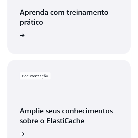
descontinuada.
Aprenda com treinamento
prático
astiCache
Documentação
Amplie seus conhecimentos
sobre o ElastiCache
mentação