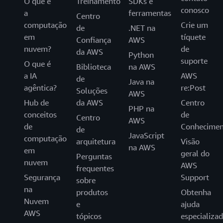
O que é
Treinamento
SDKs e
conosco
a
ferramentas
Centro
computação
Crie um
de
.NET na
em
tíquete
Confiança
AWS
nuvem?
de
da AWS
Python
suporte
O que é
Biblioteca
na AWS
a IA
AWS
de
Java na
agêntica?
re:Post
Soluções
AWS
Hub de
da AWS
Centro
PHP na
conceitos
de
Centro
AWS
de
Conhecimen
de
JavaScript
computação
arquitetura
Visão
na AWS
em
geral do
Perguntas
nuvem
AWS
frequentes
Segurança
Support
sobre
na
produtos
Obtenha
Nuvem
e
ajuda
AWS
tópicos
especializa