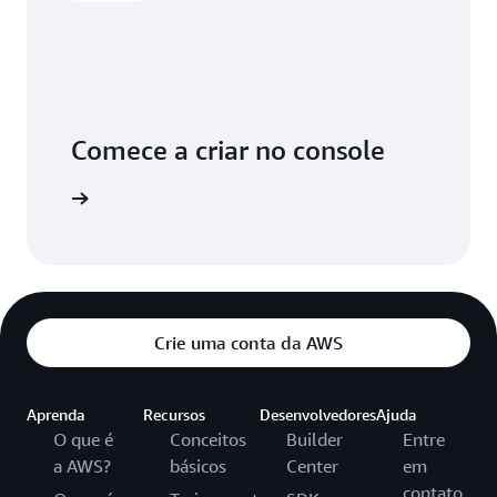
Comece a criar no console
aça login
Crie uma conta da AWS
Aprenda
Recursos
Desenvolvedores
Ajuda
O que é
Conceitos
Builder
Entre
a AWS?
básicos
Center
em
contato