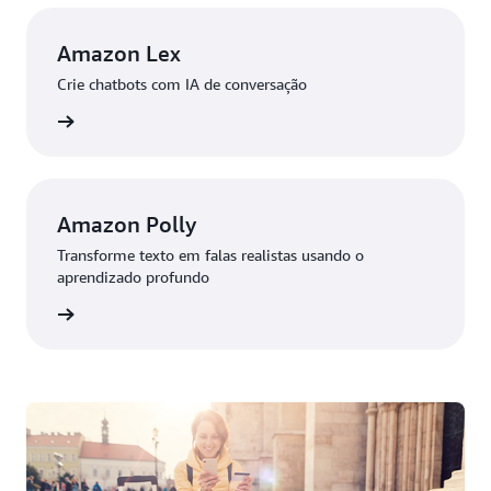
Amazon Lex
Crie chatbots com IA de conversação
ba mais
Amazon Polly
Transforme texto em falas realistas usando o
aprendizado profundo
ba mais