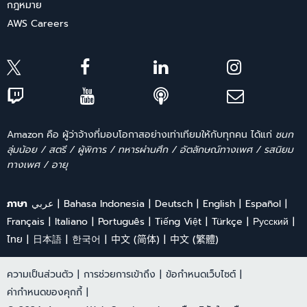
กฎหมาย
AWS Careers
Amazon คือ ผู้ว่าจ้างที่มอบโอกาสอย่างเท่าเทียมให้กับทุกคน ได้แก่
ชนก
ลุ่มน้อย / สตรี / ผู้พิการ / ทหารผ่านศึก / อัตลักษณ์ทางเพศ / รสนิยม
ทางเพศ / อายุ
ภาษา
عربي
Bahasa Indonesia
Deutsch
English
Español
Français
Italiano
Português
Tiếng Việt
Türkçe
Ρусский
ไทย
日本語
한국어
中文 (简体)
中文 (繁體)
ความเป็นส่วนตัว
|
การช่วยการเข้าถึง
|
ข้อกำหนดเว็บไซต์
|
ค่ากำหนดของคุกกี้
|