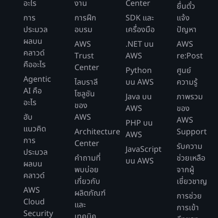
อะไร
งาน
Center
ยื่นตั๋ว
การ
การฝึก
SDK และ
แจ้ง
ประมวล
อบรม
เครื่องมือ
ปัญหา
ผลบน
AWS
.NET บน
AWS
คลาวด์
Trust
AWS
re:Post
คืออะไร
Center
Python
ศูนย์
Agentic
ไลบราลี
บน AWS
ความรู้
AI คือ
โซลูชัน
Java บน
ภาพรวม
อะไร
ของ
AWS
ของ
ฮับ
AWS
AWS
PHP บน
แนวคิด
Architecture
Support
AWS
การ
Center
รับความ
JavaScript
ประมวล
คำถามที่
ช่วยเหลือ
บน AWS
ผลบน
พบบ่อย
จากผู้
คลาวด์
เกี่ยวกับ
เชี่ยวชาญ
AWS
ผลิตภัณฑ์
การช่วย
Cloud
และ
การเข้า
Security
เทคนิค