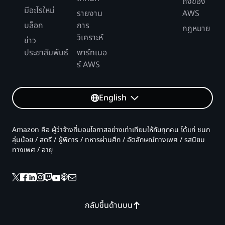
ถึงของ
มีอะไรใหม่
รายงาน
AWS
บล็อก
การ
กฎหมาย
วิเคราะห์
ข่าว
ประชาสัมพันธ์
พาร์ทเนอ
ร์ AWS
English
Amazon คือ ผู้ว่าจ้างที่มอบโอกาสอย่างเท่าเทียมให้กับทุกคน ได้แก่ ชนก
ลุ่มน้อย / สตรี / ผู้พิการ / ทหารผ่านศึก / อัตลักษณ์ทางเพศ / รสนิยม
ทางเพศ / อายุ
กลับขึ้นด้านบน