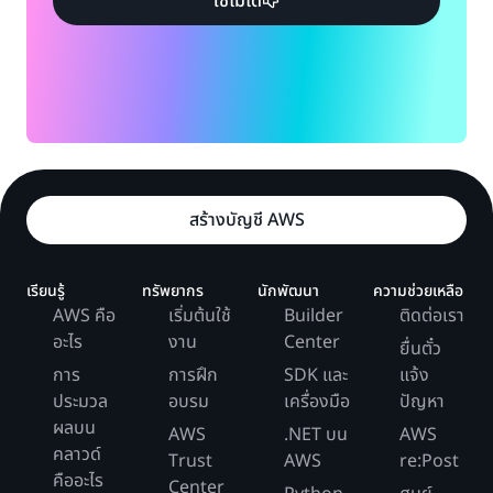
ใช้ไม่ได้
สร้างบัญชี AWS
เรียนรู้
ทรัพยากร
นักพัฒนา
ความช่วยเหลือ
AWS คือ
เริ่มต้นใช้
Builder
ติดต่อเรา
อะไร
งาน
Center
ยื่นตั๋ว
การ
การฝึก
SDK และ
แจ้ง
ประมวล
อบรม
เครื่องมือ
ปัญหา
ผลบน
AWS
.NET บน
AWS
คลาวด์
Trust
AWS
re:Post
คืออะไร
Center