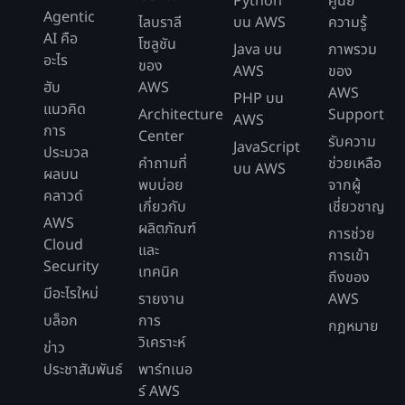
Python
ศูนย์
Agentic
ไลบราลี
บน AWS
ความรู้
AI คือ
โซลูชัน
Java บน
ภาพรวม
อะไร
ของ
AWS
ของ
ฮับ
AWS
AWS
PHP บน
แนวคิด
Architecture
Support
AWS
การ
Center
รับความ
JavaScript
ประมวล
คำถามที่
ช่วยเหลือ
บน AWS
ผลบน
พบบ่อย
จากผู้
คลาวด์
เกี่ยวกับ
เชี่ยวชาญ
AWS
ผลิตภัณฑ์
การช่วย
Cloud
และ
การเข้า
Security
เทคนิค
ถึงของ
มีอะไรใหม่
รายงาน
AWS
บล็อก
การ
กฎหมาย
วิเคราะห์
ข่าว
ประชาสัมพันธ์
พาร์ทเนอ
ร์ AWS