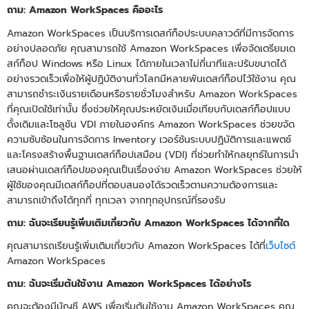
ถาม: Amazon WorkSpaces คืออะไร
Amazon WorkSpaces เป็นบริการเดสก์ท็อประบบคลาวด์ที่มีการจัดการ
อย่างปลอดภัย คุณสามารถใช้ Amazon WorkSpaces เพื่อจัดเตรียมเด
สก์ท็อป Windows หรือ Linux ได้ภายในเวลาไม่กี่นาทีและปรับขนาดได้
อย่างรวดเร็วเพื่อให้ผู้ปฏิบัติงานทั่วโลกมีหลายพันเดสก์ท็อปไว้ใช้งาน คุณ
สามารถชำระเงินรายเดือนหรือรายชั่วโมงสำหรับ Amazon WorkSpaces
ที่คุณเปิดใช้เท่านั้น ซึ่งช่วยให้คุณประหยัดเงินเมื่อเทียบกับเดสก์ท็อปแบบ
ดั้งเดิมและโซลูชัน VDI ภายในองค์กร Amazon WorkSpaces ช่วยขจัด
ความซับซ้อนในการจัดการ Inventory เวอร์ชันระบบปฏิบัติการและแพตช์
และโครงสร้างพื้นฐานเดสก์ท็อปเสมือน (VDI) ที่ช่วยทำให้กลยุทธ์ในการนำ
เสนอผ่านเดสก์ท็อปของคุณเป็นเรื่องง่าย Amazon WorkSpaces ช่วยให้
ผู้ใช้ของคุณมีเดสก์ท็อปที่ตอบสนองได้รวดเร็วตามความต้องการและ
สามารถเข้าถึงได้ทุกที่ ทุกเวลา จากทุกอุปกรณ์ที่รองรับ
ถาม: ฉันจะเรียนรู้เพิ่มเติมเกี่ยวกับ Amazon WorkSpaces ได้จากที่ใด
คุณสามารถเรียนรู้เพิ่มเติมเกี่ยวกับ Amazon WorkSpaces ได้ที่
เว็บไซต์
Amazon WorkSpaces
ถาม: ฉันจะเริ่มต้นใช้งาน Amazon WorkSpaces ได้อย่างไร
คุณจะต้องมีบัญชี AWS เพื่อเริ่มต้นใช้งาน Amazon WorkSpaces คุณ