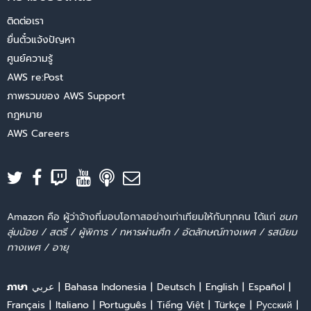
ติดต่อเรา
ยื่นตั๋วแจ้งปัญหา
ศูนย์ความรู้
AWS re:Post
ภาพรวมของ AWS Support
กฎหมาย
AWS Careers
Amazon คือ ผู้ว่าจ้างที่มอบโอกาสอย่างเท่าเทียมให้กับทุกคน ได้แก่
ชนก
ลุ่มน้อย / สตรี / ผู้พิการ / ทหารผ่านศึก / อัตลักษณ์ทางเพศ / รสนิยม
ทางเพศ / อายุ
ภาษา
عربي
Bahasa Indonesia
Deutsch
English
Español
Français
Italiano
Português
Tiếng Việt
Türkçe
Ρусский