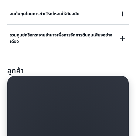
ลดค่าใช้จ่ายการประมวลผลสำหรับการใช้ที่มีสถานะคงที่ ไม่
ลดต้นทุนโดยการทำเวิร์กโหลดให้ทันสมัย
สนกลุ่มอินสแตนซ์ Region ระบบปฏิบัติการ หรือสิทธิ์การใช้
งาน
ปรับต้นทุนให้เหมาะสมขณะย้ายเวิร์กโหลดไปสู่อินสแตนซ์ที่
รวมศูนย์หรือกระจายอำนาจเพื่อการจัดการต้นทุนเพียงอย่าง
เดียว
ใหม่กว่า หรือทำให้แอปพลิเคชันทันสมัยด้วย AWS
Lambda และ AWS Fargate
ซื้อแผนออมทรัพย์ในบัญชี AWS ใด ๆ และ AWS จะใช้
ลูกค้า
ส่วนลดทั่วทั้งองค์กรของคุณโดยอัตโนมัติเพื่อการประหยัด
สูงสุด หรือใช้หมวดหมู่ค่าใช้จ่ายเพื่อจัดกลุ่มบัญชี AWS ซึ่ง
จัดลำดับความสำคัญหรือจำกัดการใช้ส่วนลดภายในแต่ละ
กลุ่ม