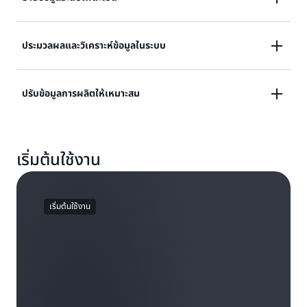
ย้ายฐานข้อมูล, ข้อมูลสำรอง, ข้อมูลเก็บถาวร, บันทึกการ
ประมวลผลและวิเคราะห์ข้อมูลในระบบ
ดูแลสุขภาพ, ชุดข้อมูลการวิเคราะห์, ข้อมูลเซ็นเซอร์ IoT และ
เนื้อหาสื่อไปยังระบบคลาวด์ โดยเฉพาะอย่างยิ่งเมื่อเครือ
เรียกใช้ Amazon Machine Image (AMI) ภายใน
ปรับข้อมูลการผลิตให้เหมาะสม
ข่ายอยู่ในสภาวะที่จำกัด
Amazon EC2 และปรับใช้โค้ด AWS Lambda บนอุปกรณ์
Snowball Edge ด้วยแมชชีนเลิร์นนิง (ML) หรือ
รวบรวมและวิเคราะห์ข้อมูลโรงงานในสถานที่เพื่อปรับแต่ง
แอปพลิเคชันอื่นๆ
เริ่มต้นใช้งาน
กระบวนการและปรับปรุงความปลอดภัย ประสิทธิภาพ และ
ผลิตภาพ
เริ่มต้นใช้งาน