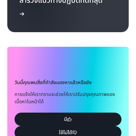
สำรวจแนวทางปฏิบัติที่ดีที่สุด
รู้เพิ่มเติม
วันนี้คุณพบสิ่งที่กำลังมองหาแล้วหรือยัง
การแจ้งให้เราทราบจะช่วยให้เราปรับปรุงคุณภาพของ
เนื้อหาในหน้าได้
มี
ใช้ไม่ได้