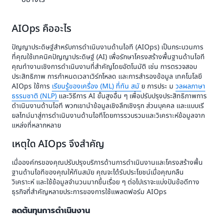
AIOps คืออะไร
ปัญญาประดิษฐ์สำหรับการดำเนินงานด้านไอที (AIOps) เป็นกระบวนการ
ที่คุณใช้เทคนิคปัญญาประดิษฐ์ (AI) เพื่อรักษาโครงสร้างพื้นฐานด้านไอที
คุณทำงานเชิงการดำเนินงานที่สำคัญโดยอัตโนมัติ เช่น การตรวจสอบ
ประสิทธิภาพ การกำหนดเวลาเวิร์กโหลด และการสำรองข้อมูล เทคโนโลยี
AIOps ใช้การ
เรียนรู้ของเครื่อง (ML) ที่ทัน
สมั
ย การประ
ม
วลผลภาษา
ธรรมชาติ (NLP)
และวิธีการ AI ขั้นสูงอื่น ๆ เพื่อปรับปรุงประสิทธิภาพการ
ดำเนินงานด้านไอที พวกเขานำข้อมูลเชิงลึกเชิงรุก ส่วนบุคคล และแบบเรี
ยลไทม์มาสู่การดำเนินงานด้านไอทีโดยการรวบรวมและวิเคราะห์ข้อมูลจาก
แหล่งที่หลากหลาย
เหตุใด AIOps จึงสำคัญ
เมื่อองค์กรของคุณปรับปรุงบริการด้านการดำเนินงานและโครงสร้างพื้น
ฐานด้านไอทีของคุณให้ทันสมัย คุณจะได้รับประโยชน์เมื่อคุณกลืน
วิเคราะห์ และใช้ข้อมูลจำนวนมากขึ้นเรื่อย ๆ ต่อไปเราจะแบ่งปันข้อดีทาง
ธุรกิจที่สำคัญหลายประการของการใช้แพลตฟอร์ม AIOps
ลดต้นทุนการดำเนินงาน