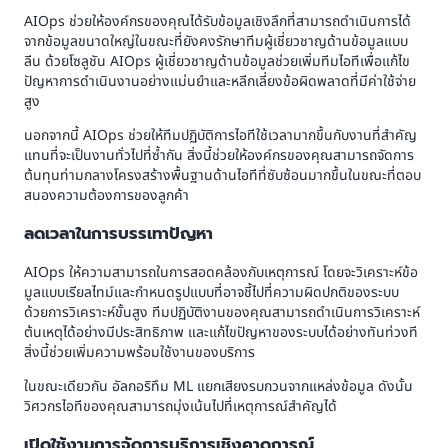
AIOps ช่วยให้องค์กรของคุณได้รับข้อมูลเชิงลึกที่สามารถดำเนินการได้
จากข้อมูลขนาดใหญ่ในขณะที่ยังคงรักษาทีมผู้เชี่ยวชาญด้านข้อมูลแบบ
ลีน ด้วยโซลูชัน AIOps ผู้เชี่ยวชาญด้านข้อมูลช่วยเพิ่มทีมไอทีเพื่อแก้ไข
ปัญหาการดำเนินงานอย่างแม่นยำและหลีกเลี่ยงข้อผิดพลาดที่มีค่าใช้จ่าย
สูง
นอกจากนี้ AIOps ช่วยให้ทีมปฏิบัติการไอทีใช้เวลามากขึ้นกับงานที่สำคัญ
แทนที่จะเป็นงานทั่วไปที่ซ้ำกัน สิ่งนี้ช่วยให้องค์กรของคุณสามารถจัดการ
ต้นทุนท่ามกลางโครงสร้างพื้นฐานด้านไอทีที่ซับซ้อนมากขึ้นในขณะที่ตอบ
สนองความต้องการของลูกค้า
ลดเวลาในการบรรเทาปัญหา
AIOps ให้ความสามารถในการสอดคล้องกับเหตุการณ์ โดยจะวิเคราะห์ข้อ
มูลแบบเรียลไทม์และกำหนดรูปแบบที่อาจชี้ไปที่ความผิดปกติของระบบ
ด้วยการวิเคราะห์ขั้นสูง ทีมปฏิบัติงานของคุณสามารถดำเนินการวิเคราะห์
ต้นเหตุได้อย่างมีประสิทธิภาพ และแก้ไขปัญหาของระบบได้อย่างทันท่วงที
สิ่งนี้ช่วยเพิ่มความพร้อมใช้งานของบริการ
ในขณะเดียวกัน อัลกอริทึม ML แยกเสียงรบกวนจากแหล่งข้อมูล ดังนั้น
วิศวกรไอทีของคุณสามารถมุ่งเน้นไปที่เหตุการณ์สำคัญได้
เปิดใช้งานการจัดการบริการเชิงคาดการณ์