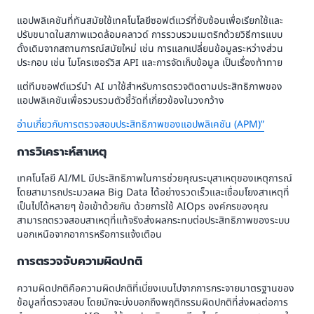
แอปพลิเคชันที่ทันสมัยใช้เทคโนโลยีซอฟต์แวร์ที่ซับซ้อนเพื่อเรียกใช้และ
ปรับขนาดในสภาพแวดล้อมคลาวด์ การรวบรวมเมตริกด้วยวิธีการแบบ
ดั้งเดิมจากสถานการณ์สมัยใหม่ เช่น การแลกเปลี่ยนข้อมูลระหว่างส่วน
ประกอบ เช่น ไมโครเซอร์วิส API และการจัดเก็บข้อมูล เป็นเรื่องท้าทาย
แต่ทีมซอฟต์แวร์นำ AI มาใช้สำหรับการตรวจติดตามประสิทธิภาพของ
แอปพลิเคชันเพื่อรวบรวมตัวชี้วัดที่เกี่ยวข้องในวงกว้าง
อ่านเกี่ยวกับการตรวจสอบประสิทธิภาพของแอปพลิเคชัน (APM)”
การวิเคราะห์สาเหตุ
เทคโนโลยี AI/ML มีประสิทธิภาพในการช่วยคุณระบุสาเหตุของเหตุการณ์
โดยสามารถประมวลผล Big Data ได้อย่างรวดเร็วและเชื่อมโยงสาเหตุที่
เป็นไปได้หลายๆ ข้อเข้าด้วยกัน ด้วยการใช้ AIOps องค์กรของคุณ
สามารถตรวจสอบสาเหตุที่แท้จริงส่งผลกระทบต่อประสิทธิภาพของระบบ
นอกเหนือจากอาการหรือการแจ้งเตือน
การตรวจจับความผิดปกติ
ความผิดปกติคือความผิดปกติที่เบี่ยงเบนไปจากการกระจายมาตรฐานของ
ข้อมูลที่ตรวจสอบ โดยมักจะบ่งบอกถึงพฤติกรรมผิดปกติที่ส่งผลต่อการ