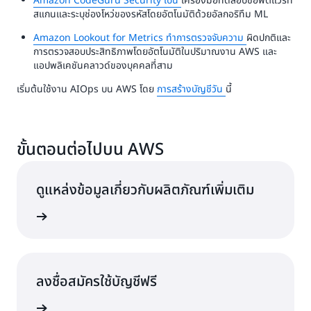
Amazon CodeGuru Security เป็น
เครื่องมือทดสอบซอฟต์แวร์ที่
สแกนและระบุช่องโหว่ของรหัสโดยอัตโนมัติด้วยอัลกอริทึม ML
Amazon Lookout for Metrics ทำการตรวจจับความ
ผิดปกติและ
การตรวจสอบประสิทธิภาพโดยอัตโนมัติในปริมาณงาน AWS และ
แอปพลิเคชันคลาวด์ของบุคคลที่สาม
เริ่มต้นใช้งาน AIOps บน AWS โดย
การสร้างบัญชีวัน
นี้
ขั้นตอนต่อไปบน AWS
ดูแหล่งข้อมูลเกี่ยวกับผลิตภัณฑ์เพิ่มเติม
ำกับดูแล
ลงชื่อสมัครใช้บัญชีฟรี
ครใช้งาน