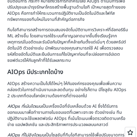
ขั้นตอนการ
กระทำ
หมายถึงวิธีการที่เทคโนโลยี AIOps ดำเนินการเพื่อ
ปรับปรุงและบำรุงรักษาโครงสร้างพื้นฐานด้านไอที เป้าหมายสุดท้ายของ
AIOps คือการทำให้กระบวนการปฏิบัติงานเป็นอัตโนมัติและโฟกัส
ทรัพยากรของทีมใหม่ในงานที่สำคัญต่อภารกิจ
ทีมไอทีสามารถสร้างการตอบสนองอัตโนมัติตามการวิเคราะห์ที่อัลกอริธึม
ML สร้างขึ้น โดยสามารถใช้ระบบที่ชาญฉลาดมากขึ้นซึ่งเรียนรู้จาก
เหตุการณ์ในอดีตและรับมือกับปัญหาที่คล้ายกันตั้งแต่เนิ่นๆ ด้วยสคริปต์
อัตโนมัติ ตัวอย่างเช่น นักพัฒนาของคุณสามารถใช้ AI เพื่อตรวจสอบ
รหัสโดยอัตโนมัติและยืนยันการแก้ไขปัญหาก่อนที่จะปล่อยการอัปเดต
ซอฟต์แวร์ให้กับลูกค้าที่ได้รับผลกระทบ
AIOps มีประเภทใดบ้าง
AIOps สร้างความเป็นไปได้ใหม่ๆ ให้กับองค์กรของคุณเพื่อเพิ่มความ
คล่องตัวในการดำเนินงานและลดต้นทุน อย่างไรก็ตาม มีโซลูชัน AIOps
2 ประเภทที่ตอบโจทย์ความต้องการที่ต่างออกไป
AIOps ที่เน้นโดเมน
เป็นเครื่องมือที่ขับเคลื่อนด้วย AI ซึ่งได้รับการ
ออกแบบมาเพื่อทำงานภายในขอบเขตที่เฉพาะเจาะจง ตัวอย่างเช่น ทีม
ปฏิบัติงานจะใช้แพลตฟอร์ม AIOps ที่เน้นโดเมนเพื่อตรวจติดตามเครือ
ข่าย แอปพลิเคชัน และประสิทธิภาพการประมวลผลบนคลาวด์
AIOps ที่ไม่อิงโดเมน
เป็นโซลูชันที่ทีมไอทีสามารถใช้เพื่อปรับขนาดการ