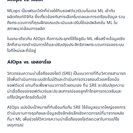
MLops เป็นเฟรมเวิร์กที่ช่วยให้ทีมซอฟต์แวร์รวมโมเดล ML เข้ากับ
ผลิตภัณฑ์ดิจิทัล ซึ่งเกี่ยวข้องกับการเลือกโมเดลและการเตรียมข้อมูล รวม
ถึงกระบวนการที่คุณฝึกอบรมประเมินและปรับใช้แอปพลิเคชัน ML ใน
สภาพแวดล้อมการผลิต
ในขณะเดียวกัน AIOps คือการประยุกต์ใช้โซลูชัน ML เพื่อสร้างข้อมูลเชิง
ลึกที่สามารถดำเนินการได้และปรับปรุงประสิทธิภาพกระบวนการของระบบ
ไอทีใหม่และที่มีอยู่
AIOps vs. เอสอาร์เอ
วิศวกรรมความน่าเชื่อถือของไซต์ (SRE) เป็นแนวทางที่ทีมวิศวกรสามารถ
ใช้เพื่อดำเนินการระบบอัตโนมัติและดำเนินการตรวจสอบด้วยเครื่องมือ
ซอฟต์แวร์ แทนที่จะพึ่งพาแนวทางด้วยตนเอง ทีม SRE จะปรับปรุงความ
น่าเชื่อถือของซอฟต์แวร์และประสบการณ์ของลูกค้าโดยการตรวจจับและ
แก้ไขปัญหาโดยอัตโนมัติ
AIOps แบ่งปันเป้าหมายที่ทับซ้อนกันกับ SRE ใช้ข้อมูลขนาดใหญ่ของการ
ดำเนินงานทางธุรกิจและข้อมูลเชิงลึกเชิงลึกเชิงคาดการณ์ที่มาจากแหล่ง
ที่มา ML เพื่อช่วยให้วิศวกรความน่าเชื่อถือของไซต์ลดเวลาในการแก้ไข
เหตุการณ์