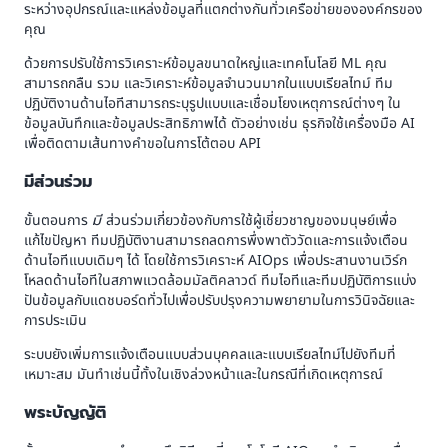
ระหว่างอุปกรณ์และแหล่งข้อมูลที่แตกต่างกันทั่วเครือข่ายขององค์กรของ
คุณ
ด้วยการปรับใช้การวิเคราะห์ข้อมูลขนาดใหญ่และเทคโนโลยี ML คุณ
สามารถกลืน รวม และวิเคราะห์ข้อมูลจำนวนมากในแบบเรียลไทม์ ทีม
ปฏิบัติงานด้านไอทีสามารถระบุรูปแบบและเชื่อมโยงเหตุการณ์ต่างๆ ใน
ข้อมูลบันทึกและข้อมูลประสิทธิภาพได้ ตัวอย่างเช่น ธุรกิจใช้เครื่องมือ AI
เพื่อติดตามเส้นทางคำขอในการโต้ตอบ API
มีส่วนร่วม
ขั้นตอนการ
มี
ส่วนร่วมเกี่ยวข้องกับการใช้ผู้เชี่ยวชาญของมนุษย์เพื่อ
แก้ไขปัญหา ทีมปฏิบัติงานสามารถลดการพึ่งพาตัววัดและการแจ้งเตือน
ด้านไอทีแบบเดิมๆ ได้ โดยใช้การวิเคราะห์ AIOps เพื่อประสานงานเวิร์ก
โหลดด้านไอทีในสภาพแวดล้อมมัลติคลาวด์ ทีมไอทีและทีมปฏิบัติการแบ่ง
ปันข้อมูลกับแดชบอร์ดทั่วไปเพื่อปรับปรุงความพยายามในการวินิจฉัยและ
การประเมิน
ระบบยังเพิ่มการแจ้งเตือนแบบส่วนบุคคลและแบบเรียลไทม์ไปยังทีมที่
เหมาะสม มันทำเช่นนี้ทั้งในเชิงล่วงหน้าและในกรณีที่เกิดเหตุการณ์
พระบัญญัติ