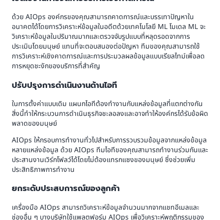
ด้วย AIOps องค์กรของคุณสามารถคาดการณ์และบรรเทาปัญหาใน
อนาคตได้โดยการวิเคราะห์ข้อมูลในอดีตด้วยเทคโนโลยี ML โมเดล ML จะ
วิเคราะห์ข้อมูลในปริมาณมากและตรวจจับรูปแบบที่หลุดรอดจากการ
ประเมินโดยมนุษย์ แทนที่จะตอบสนองต่อปัญหา ทีมของคุณสามารถใช้
การวิเคราะห์เชิงคาดการณ์และการประมวลผลข้อมูลแบบเรียลไทม์เพื่อลด
การหยุดชะงักของบริการที่สำคัญ
ปรับปรุงการดำเนินงานด้านไอที
ในการตั้งค่าแบบเดิม แผนกไอทีต้องทำงานกับแหล่งข้อมูลที่แตกต่างกัน
สิ่งนี้ทำให้กระบวนการดำเนินธุรกิจชะลอลงและอาจทำให้องค์กรได้รับข้อผิด
พลาดของมนุษย์
AIOps ให้กรอบการทำงานทั่วไปสำหรับการรวบรวมข้อมูลจากแหล่งข้อมูล
หลายแหล่งข้อมูล ด้วย AIOps ทีมไอทีของคุณสามารถทำงานร่วมกันและ
ประสานงานเวิร์กโฟลว์ได้โดยไม่ต้องแทรกแซงของมนุษย์ ซึ่งช่วยเพิ่ม
ประสิทธิภาพการทำงาน
ยกระดับประสบการณ์ของลูกค้า
เครื่องมือ AIOps สามารถวิเคราะห์ข้อมูลจำนวนมากจากแชทอีเมลและ
ช่องอื่น ๆ บางบริษัทใช้แพลตฟอร์ม AIOps เพื่อวิเคราะห์พฤติกรรมของ