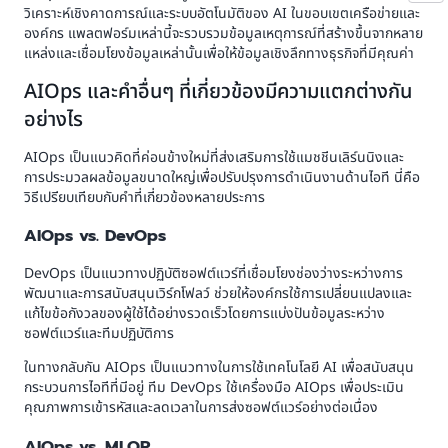
วิเคราะห์เชิงคาดการณ์และระบบอัตโนมัติของ AI ในขอบเขตเครือข่ายและ
องค์กร แพลตฟอร์มเหล่านี้จะรวบรวมข้อมูลเหตุการณ์ที่สร้างขึ้นจากหลาย
แหล่งและเชื่อมโยงข้อมูลเหล่านั้นเพื่อให้ข้อมูลเชิงลึกทางธุรกิจที่มีคุณค่า
AIOps และคำอื่นๆ ที่เกี่ยวข้องมีความแตกต่างกัน
อย่างไร
AIOps เป็นแนวคิดที่ค่อนข้างใหม่ที่ส่งเสริมการใช้แมชชีนเลิร์นนิงและ
การประมวลผลข้อมูลขนาดใหญ่เพื่อปรับปรุงการดำเนินงานด้านไอที นี่คือ
วิธีเปรียบเทียบกับคำที่เกี่ยวข้องหลายประการ
AIOps vs. DevOps
DevOps เป็นแนวทางปฏิบัติซอฟต์แวร์ที่เชื่อมโยงช่องว่างระหว่างการ
พัฒนาและการสนับสนุนเวิร์กโฟลว์ ช่วยให้องค์กรใช้การเปลี่ยนแปลงและ
แก้ไขข้อกังวลของผู้ใช้ได้อย่างรวดเร็วโดยการแบ่งปันข้อมูลระหว่าง
ซอฟต์แวร์และทีมปฏิบัติการ
ในทางกลับกัน AIOps เป็นแนวทางในการใช้เทคโนโลยี AI เพื่อสนับสนุน
กระบวนการไอทีที่มีอยู่ ทีม DevOps ใช้เครื่องมือ AIOps เพื่อประเมิน
คุณภาพการเข้ารหัสและลดเวลาในการส่งซอฟต์แวร์อย่างต่อเนื่อง
AIOps vs. MLOP