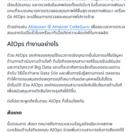
เขียนโปรแกรม และตรวจจับข้อบกพร่องตั้งแต่เนิ่นๆ ในขั้นตอนการพัฒนา
แทนที่จะมอบหมายการตรวจสอบคุณภาพให้สิ้นสุดวงจรการพัฒนา เครื่อง
มือ AIOps จะเปลี่ยนการตรวจสอบคุณภาพไปทางซ้าย
ตัวอย่างเช่น
Atlassian ใช้ Amazon CodeGuru
เพื่อลดเวลาการตรวจ
สอบจากวันเป็นชั่วโมงหรือนาทีเมื่อเกิดความผิดปกติในการผลิต
AIOps ทำงานอย่างไร
ด้วย AIOps องค์กรของคุณใช้แนวทางเชิงรุกมากขึ้นในการแก้ไขปัญหา
ด้านการดำเนินงานด้านไอที ทีมไอทีของคุณสามารถใช้แมชชีนเลิร์นนิง
และการวิเคราะห์ Big Data แทนที่จะอาศัยการแจ้งเตือนของระบบตาม
ลำดับ วิธีนี้จะทำลาย Data Silo และเพิ่มการรับรู้สถานการณ์ ตลอดจน
ทำให้การตอบสนองต่อเหตุการณ์ที่เหมาะกับแต่ละบุคคลเป็นไปโดย
อัตโนมัติ ด้วย AIOps องค์กรของคุณสามารถบังคับใช้นโยบายด้านไอที
เพื่อสนับสนุนการตัดสินใจทางธุรกิจได้ดีขึ้น
ต่อไปเราจะพูดถึงขั้นตอน AIOps ที่เชื่อมโยงกัน
สังเกต
ขั้นตอนการ
สังเก
ตหมายถึงการรวบรวมข้อมูลอัจฉริยะจากสภาพ
แวดล้อมด้านไอทีของคุณ AIOps ช่วยเพิ่มความสามารถในการสังเกตได้