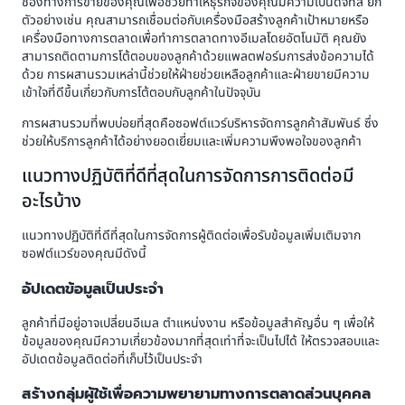
ช่องทางการขายของคุณเพื่อช่วยทำให้ธุรกิจของคุณมีความเป็นดิจิทัล ยก
ตัวอย่างเช่น คุณสามารถเชื่อมต่อกับเครื่องมือสร้างลูกค้าเป้าหมายหรือ
เครื่องมือทางการตลาดเพื่อทำการตลาดทางอีเมลโดยอัตโนมัติ คุณยัง
สามารถติดตามการโต้ตอบของลูกค้าด้วยแพลตฟอร์มการส่งข้อความได้
ด้วย การผสานรวมเหล่านี้ช่วยให้ฝ่ายช่วยเหลือลูกค้าและฝ่ายขายมีความ
เข้าใจที่ดีขึ้นเกี่ยวกับการโต้ตอบกับลูกค้าในปัจจุบัน
การผสานรวมที่พบบ่อยที่สุดคือซอฟต์แวร์บริหารจัดการลูกค้าสัมพันธ์ ซึ่ง
ช่วยให้บริการลูกค้าได้อย่างยอดเยี่ยมและเพิ่มความพึงพอใจของลูกค้า
แนวทางปฏิบัติที่ดีที่สุดในการจัดการการติดต่อมี
อะไรบ้าง
แนวทางปฏิบัติที่ดีที่สุดในการจัดการผู้ติดต่อเพื่อรับข้อมูลเพิ่มเติมจาก
ซอฟต์แวร์ของคุณมีดังนี้
อัปเดตข้อมูลเป็นประจำ
ลูกค้าที่มีอยู่อาจเปลี่ยนอีเมล ตำแหน่งงาน หรือข้อมูลสำคัญอื่น ๆ เพื่อให้
ข้อมูลของคุณมีความเกี่ยวข้องมากที่สุดเท่าที่จะเป็นไปได้ ให้ตรวจสอบและ
อัปเดตข้อมูลติดต่อที่เก็บไว้เป็นประจำ
สร้างกลุ่มผู้ใช้เพื่อความพยายามทางการตลาดส่วนบุคคล