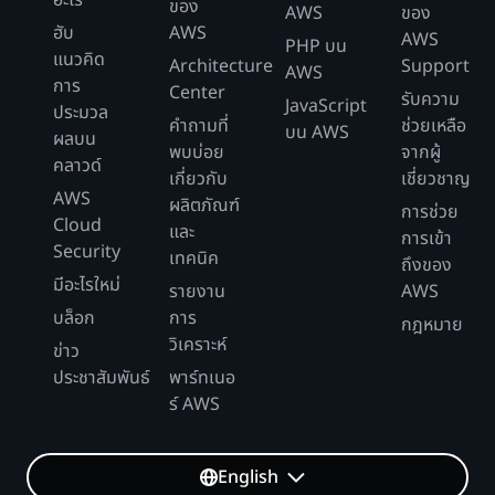
ของ
AWS
ของ
ฮับ
AWS
AWS
PHP บน
แนวคิด
Architecture
Support
AWS
การ
Center
รับความ
JavaScript
ประมวล
คำถามที่
ช่วยเหลือ
บน AWS
ผลบน
พบบ่อย
จากผู้
คลาวด์
เกี่ยวกับ
เชี่ยวชาญ
AWS
ผลิตภัณฑ์
การช่วย
Cloud
และ
การเข้า
Security
เทคนิค
ถึงของ
มีอะไรใหม่
รายงาน
AWS
บล็อก
การ
กฎหมาย
วิเคราะห์
ข่าว
ประชาสัมพันธ์
พาร์ทเนอ
ร์ AWS
English