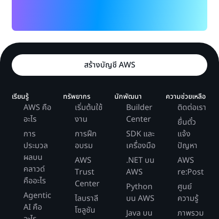
สร้างบัญชี AWS
เรียนรู้
ทรัพยากร
นักพัฒนา
ความช่วยเหลือ
AWS คือ
เริ่มต้นใช้
Builder
ติดต่อเรา
อะไร
งาน
Center
ยื่นตั๋ว
การ
การฝึก
SDK และ
แจ้ง
ประมวล
อบรม
เครื่องมือ
ปัญหา
ผลบน
AWS
.NET บน
AWS
คลาวด์
Trust
AWS
re:Post
คืออะไร
Center
Python
ศูนย์
Agentic
ไลบราลี
บน AWS
ความรู้
AI คือ
โซลูชัน
Java บน
ภาพรวม
อะไร