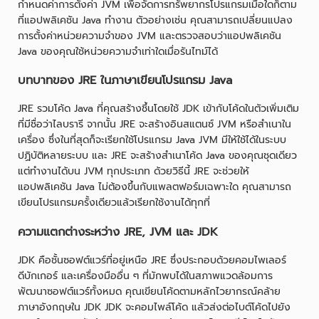
กำหนดค่าการตั้งค่า JVM เพื่อจัดการทรัพยากรโปรแกรมเมื่อใดก็ตาม
ที่แอปพลิเคชัน Java ทำงาน ตัวอย่างเช่น คุณสามารถเปลี่ยนแปลง
การตั้งค่าหน่วยความจำของ JVM และตรวจสอบว่าแอปพลิเคชัน
Java ของคุณใช้หน่วยความจำเท่าใดเมื่อรันไทม์ได้
บทบาทของ JRE ในภาษาเขียนโปรแกรม Java
JRE รวมโค้ด Java ที่คุณสร้างชึ้นโดยใช้ JDK เข้ากับโค้ดในตัวเพิ่มเติม
ที่มีชื่อว่าไลบรารี จากนั้น JRE จะสร้างอินสแตนซ์ JVM หรือสำเนาใน
เครื่อง ซึ่งในที่สุดก็จะเรียกใช้โปรแกรม Java JVM มีให้ใช้ได้ในระบบ
ปฏิบัติหลายระบบ และ JRE จะสร้างสำเนาโค้ด Java ของคุณชุดเดียว
แต่ทำงานได้บน JVM ทุกประเภท ด้วยวิธีนี้ JRE จะช่วยให้
แอปพลิเคชัน Java ไม่ต้องขึ้นกับแพลตฟอร์มเฉพาะใด คุณสามารถ
เขียนโปรแกรมครั้งเดียวแล้วเรียกใช้งานได้ทุกที่
ความแตกต่างระหว่าง JRE, JVM และ JDK
JDK คือชั้นซอฟต์แวร์ที่อยู่เหนือ JRE ซึ่งประกอบด้วยคอมไพเลอร์
ดีบักเกอร์ และเครื่องมืออื่น ๆ ที่มักพบได้ในสภาพแวดล้อมการ
พัฒนาซอฟต์แวร์ทั้งหมด คุณเขียนโค้ดตามหลักไวยากรณ์คล้าย
ภาษาอังกฤษใน JDK JDK จะคอมไพล์โค้ด แล้วส่งต่อไบต์โค้ดไปยัง