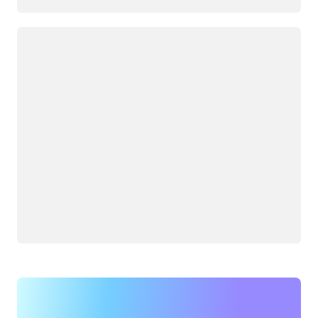
กำลังโหลด