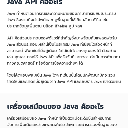
Java API คืออะไร
Java กำหนดไวยากรณ์และความหมายของภาษาการเขียนโปรแกรม
Java ซึ่งรวมถึงคำศัพท์และกฎพื้นฐานที่ใช้เขียนอัลกอริธึม เช่น
ประเภทข้อมูลพื้นฐาน บล็อก if/else ลูป ฯลฯ
API คือส่วนประกอบซอฟต์แวร์ที่สำคัญซึ่งมาพร้อมกับแพลตฟอร์ม
Java ส่วนประกอบเหล่านี้เป็นโปรแกรม Java ที่เขียนไว้ล่วงหน้าที่
สามารถนำฟังก์ชันที่มีอยู่เดิมมาใส่ไว้ในโค้ดของคุณเองได้ ตัวอย่าง
เช่น คุณสามารถใช้ Java API เพื่อรับวันที่และเวลา ดำเนินการคำนวณ
ทางคณิตศาสตร์ หรือจัดการข้อความต่างๆ ได้
โดยโค้ดแอปพลิเคชัน Java ใดๆ ที่เขียนขึ้นโดยนักพัฒนามักจะรวม
โค้ดใหม่และโค้ดที่มีอยู่เดิมจาก Java API และไลบรารี Java เข้าด้วยกัน
เครื่องเสมือนของ Java คืออะไร
เครื่องเสมือนของ Java ทำหน้าที่เป็นตัวแบ่งระดับชั้นสำหรับการ
จัดการเพิ่มเติมระหว่างแพลตฟอร์ม Java และฮาร์ดแวร์พื้นฐานของ