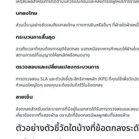
เหตุสมผลสำหรับการติดตามนี้ควรเป็นก่อนและหลังการใช้ผู้ให้บริการรายใ
บทลงโทษ
ส่วนนี้ระบุอย่างชัดเจนถึงบทลงโทษ ทางการเงินหรืออื่นๆ ที่ฝ่ายใดฝ่ายห
กระบวนการสิ้นสุด
อาจถึงเวลาที่คุณต้องการยุติข้อตกลง นอกเหนือจากการกำหนดให้ฝ่ายใดฝ่า
สถานการณ์ที่อนุญาตให้ยกเลิกหรือหมดอายุ
ตรวจสอบและเปลี่ยนแปลงกระบวนการ
การตรวจสอบ SLA และตัวบ่งชี้ประสิทธิภาพหลัก (KPI) ที่คุณใช้เพื่อวัดป
กำหนดใหญ่ใดๆ ของคุณจะต้องบันทึกไว้ในข้อตกลง
ลายเซ็น
ข้อตกลงสำหรับแต่ละรายการที่มีอยู่ในเอกสารได้รับการตรวจสอบและลงนามโด
เกี่ยวข้องจากทั้งสองฝ่าย ตราบใดที่ข้อตกลงมีผลผูกพันทั้งสองฝ่าย
ตัวอย่างตัวชี้วัดใดบ้างที่ข้อตกลงร