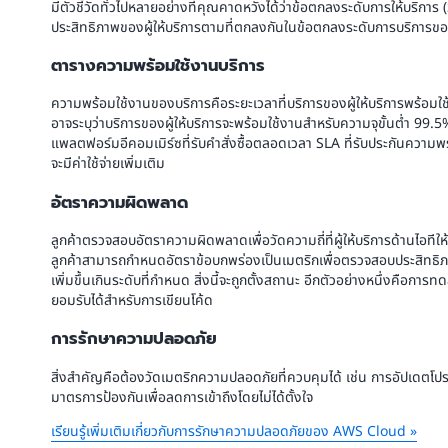
มีตัวชี้วัดทั่วไปหลายอย่างที่คุณคาดหวังได้ว่าข้อตกลงระดับการให้บริการ
ประสิทธิภาพของผู้ให้บริการตามที่ตกลงกันในข้อตกลงระดับการบริการของ
ตารางความพร้อมใช้งานบริการ
ความพร้อมใช้งานของบริการคือระยะเวลาที่บริการของผู้ให้บริการพร้อมใช
อาจระบุว่าบริการของผู้ให้บริการจะพร้อมใช้งานสำหรับความจุขั้นต่ำ 99.
แพลตฟอร์มอีคอมเมิร์ซที่รับคำสั่งซื้อตลอดเวลา SLA ที่รับประกันความ
จะมีค่าใช้จ่ายเพิ่มเติม
อัตราความผิดพลาด
ลูกค้าตรวจสอบอัตราความผิดพลาดเพื่อวัดความถี่ที่ผู้ให้บริการด้านไอทีให
ลูกค้าสามารถกำหนดอัตราข้อบกพร่องเป็นเมตริกเพื่อตรวจสอบประสิทธิ
เพิ่มขึ้นเกินระดับที่กำหนด สิ่งนี้จะถูกตั้งสถานะ อีกตัวอย่างหนึ่งคื
ยอมรับได้สำหรับการเขียนโค้ด
การรักษาความปลอดภัย
สิ่งสำคัญคือต้องวัดเมตริกความปลอดภัยที่ควบคุมได้ เช่น การอัปเดตโปรแ
มาตรการป้องกันเพื่อลดการเข้าถึงโดยไม่ได้ตั้งใจ
เรียนรู้เพิ่มเติมเกี่ยวกับการรักษาความปลอดภัยของ AWS Cloud »