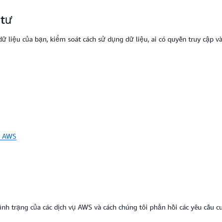
 tư
ữ liệu của bạn, kiểm soát cách sử dụng dữ liệu, ai có quyền truy cập v
ụ AWS
tình trạng của các dịch vụ AWS và cách chúng tôi phản hồi các yêu cầu c