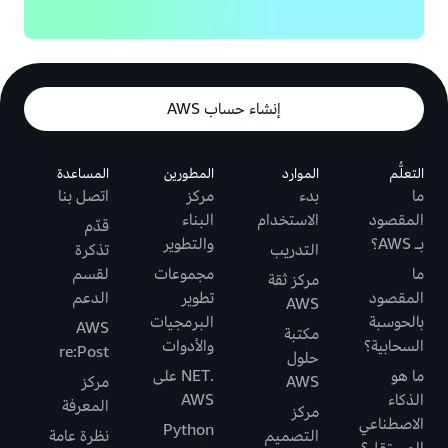
إنشاء حساب AWS
التعلُّم
الموارد
المطورين
المساعدة
ما
بدء
مركز
اتصل بنا
المقصود
الاستخدام
البناء
قدّم
بـ AWS؟
والتطوير
التدريب
تذكرة
ما
مجموعات
لقسم
مركز ثقة
المقصود
تطوير
الدعم
AWS
بالحوسبة
البرمجيات
AWS
مكتبة
السحابية؟
والأدوات
re:Post
حلول
ما هو
.NET على
AWS
مركز
الذكاء
AWS
المعرفة
مركز
الاصطناعي
Python
التصميم
نظرة عامة
المستقل؟