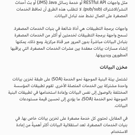
مثل واجهات RESTful API أو خدمة رسائل Java ‏(JMS) أو بث أحداث
النشر/الاشتراك (pub/sub). لا تتطلب هذه الطرق أن تحافظ الخدمات
المصغرة على اتصال نشط عند تبادل البيانات.
واجهات برمجة التطبيقات هي أداة شائعة في بنيات الخدمات المصغرة.
تسمح واجهة برمجة التطبيقات لخدمتين أو أكثر من الخدمات المصغرة
بتبادل البيانات مباشرةً بدون المرور عبر قناة مركزية. ومع ذلك، يمكنها
إنشاء مسارات بيانات معقدة بين عشرات الخدمات المصغرة، التي يراقبها
المطورون ويديرونها.
مخزن البيانات
تشتمل بيئة البنية الموجهة نحو الخدمة (SOA) على طبقة تخزين بيانات
واحدة مشتركة بين الخدمات المتصلة الأخرى. تقوم تطبيقات المؤسسة
المختلفة بالوصول إلى نفس البيانات وإعادة استخدامها في تطبيقات البنية
الموجهة نحو الخدمة (SOA)، ما يؤدي إلى تحسين قيمة مستودعات
البيانات.
في المقابل، تحتوي كل خدمة مصغرة على تخزين بيانات خاص بها. في
بنيات الخدمات المصغرة، تعد استقلالية البيانات أكثر أهميةً من إعادة
الاستخدام.