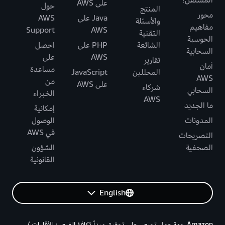
على AWS
حول
المنتج
محور
Java على
AWS
والأسئلة
مفاهيم
Support
AWS
التقنية
الحوسبة
الشائعة
PHP على
احصل
السحابية
AWS
على
تقارير
أمان
مساعدة
المحللين
JavaScript
AWS
من
على AWS
شركاء
السحابي
الخبراء
AWS
ما الجديد
إمكانية
المدونات
الوصول
في AWS
التصريحات
الصحفية
الشؤون
القانونية
English
Amazon جهة عمل تحرص على تحقيق مبدأ تكافؤ الفرص: للأقليات /