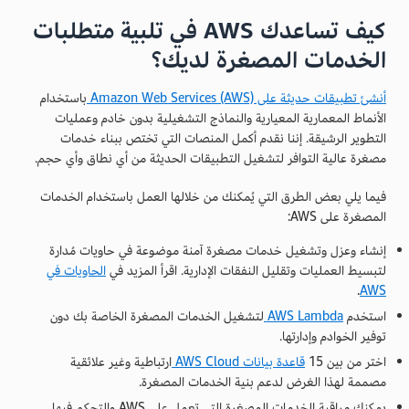
كيف تساعدك AWS في تلبية متطلبات
الخدمات المصغرة لديك؟
أنشئ تطبيقات حديثة على Amazon Web Services (AWS)
باستخدام
الأنماط المعمارية المعيارية والنماذج التشغيلية بدون خادم وعمليات
التطوير الرشيقة. إننا نقدم أكمل المنصات التي تختص ببناء خدمات
مصغرة عالية التوافر لتشغيل التطبيقات الحديثة من أي نطاق وأي حجم.
فيما يلي بعض الطرق التي يُمكنك من خلالها العمل باستخدام الخدمات
المصغرة على AWS:
إنشاء وعزل وتشغيل خدمات مصغرة آمنة موضوعة في حاويات مُدارة
لتبسيط العمليات وتقليل النفقات الإدارية. اقرأ المزيد في
الحاويات في
.
AWS
استخدم
AWS Lambda
لتشغيل الخدمات المصغرة الخاصة بك دون
توفير الخوادم وإدارتها.
اختر من بين 15
قاعدة بيانات AWS Cloud
ارتباطية وغير علائقية
مصممة لهذا الغرض لدعم بنية الخدمات المصغرة.
يمكنك مراقبة الخدمات المصغرة التي تعمل على AWS والتحكم فيها