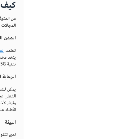
كيف ي
المجالات 
المدن ال
تعتمد
الم
يتخذ مخطط
تقنية 5G حافزًا لأن تصبح المدن الرئيسية في العالم متصلة حقًا.
الرعاية 
يمكن لشبكات 5G أن تضيف
الفعلي عبر
وتوفر لأخ
الأطباء ع
البيئة