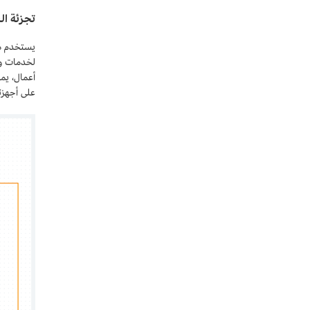
تجزئة ال
يستخدم مشغلو شبكات الها
أعمال، يم
على أجهزت