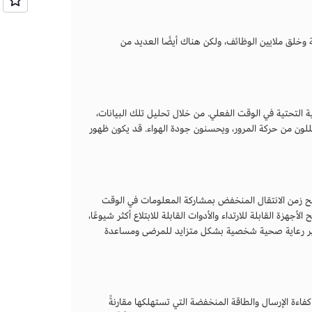
لقيمة الاقتصادية وخلق ملايين الوظائف، ولكن هناك أيضًا العديد من
ة التحتية في الوقت الفعلي. من خلال تحليل تلك البيانات،
للون من حركة المرور، ويحسنون جودة الهواء. قد يكون ظهور
 زمن الانتقال المنخفض بمشاركة المعلومات في الوقت
أجهزة القابلة للارتداء والأدوات القابلة للابتلاع أكثر شيوعًا،
توفير رعاية صحية شخصية بشكل متزايد للمرضى ومساعدة
يا 5G إمكانية المساعدة في تقليل الانبعاثات العالمية. إحدى مزايا شبكة 5G هي كفاءة الإرسال والطاقة المنخفضة التي تستهلكها مقارنةً