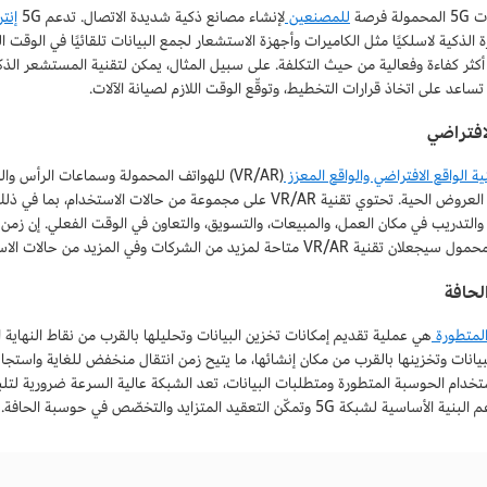
ة فرصة
للمصنعين
لإنشاء مصانع ذكية شديدة الاتصال. تدعم 5G
إنتر
ة الذكية لاسلكيًا مثل الكاميرات وأجهزة الاستشعار لجمع البيانات تلقائيًا في الوقت
أكثر كفاءة وفعالية من حيث التكلفة. على سبيل المثال، يمكن لتقنية المستشعر ال
اعد على اتخاذ قرارات التخطيط، وتوقّع الوقت اللازم لصيانة الآلات.
لافتراضي
ية الواقع الافتراضي والواقع المعزز
(VR/AR) للهواتف المحمولة وسماعات الرأس و
رقمية إلى العروض الحية. تحتوي تقنية VR/AR على مجموعة من حالات
ية VR/AR متاحة لمزيد من الشركات وفي المزيد من حالات الاستخدام.
لحافة
المتطورة
هي عملية تقديم إمكانات تخزين البيانات وتحليلها بالقرب من نقاط النهاية 
بيانات وتخزينها بالقرب من مكان إنشائها، ما يتيح زمن انتقال منخفض للغاية واستجاب
تخدام الحوسبة المتطورة ومتطلبات البيانات، تعد الشبكة عالية السرعة ضرورية لتلبية
اسية لشبكة 5G وتمكّن التعقيد المتزايد والتخصّص في حوسبة الحافة.