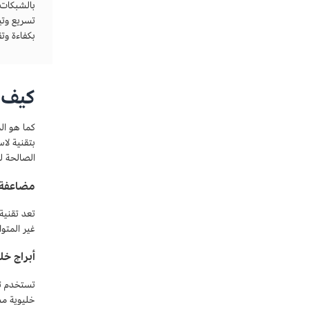
تسريع وتي
بكفاءة وت
كيف ت
الصالحة ل
مضاعفة تق
غير المتوافقة مع شبكة 4G، ويوفر 
أبراج خل
خليوية مس