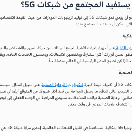
ستفيد المجتمع من شبكات 5G؟
من المتوقع أن يؤدي نموّ شبكات 5G إلى توليد تريليونات الدولارات من حيث ا
التي يمكن أن يستفيد المجتمع منها.
ذكية
دن الذكية
على أجهزة إنترنت الأشياء لجمع البيانات من حركة المرور والأشخاص والبني
و المدن قرارات أكثر استنارةً، ويخفضون الانبعاثات، ويحسنون الخدمات العامة، ويق
الصحية
 قيمة كبيرة
لتكنولوجيا الرعاية الصحية
. على سبيل المثال، سيسمح
 الفيديو عالي الدقة، ما يجعل الجراحة عن بُعد أكثر شيوعًا. من المتوقع أيضًا أن تصبح ال
صائيي الرعاية الصحية بيانات الملاحظات. ستؤدي المراقبة في الوقت الفعلي إلى 
لى اكتشاف علامات المرض في وقت مبكر.
لدى تكنولوج