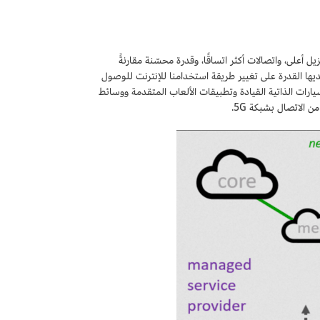
يل أعلى، واتصالات أكثر اتساقًا، وقدرة محسّنة مقارنةً
 بكثير وأكثر موثوقية من شبكات 4G الشائعة حاليًا، ولديها القدرة على تغيير طريقة استخدامنا للإنترنت للوصول
يارات الذاتية القيادة وتطبيقات الألعاب المتقدمة ووسائط
 الاتصال بشبكة 5G.