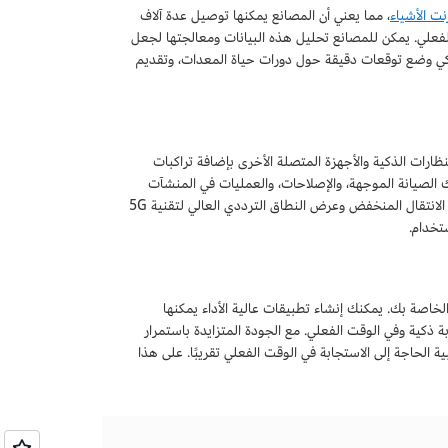
نت الأشياء
، مما يعني أن المصانع يمكنها توصيل عدة آلاف
 الفعلي. يمكن للمصانع تحليل هذه البيانات ومعالجتها لجعل
ذكي وضع توقعات دقيقة حول دورات حياة المعدات، وتقديم
النظارات الذكية والأجهزة المتصلة الأخرى بإضافة تراكبات
 الاستخدام، بما في ذلك الصيانة الموجهة، والإصلاحات، والعمليات في المنشآت
الصناعية، والتدريب في مكان العمل، والمبيعات، والتسويق، والتعاون في الوقت الفعلي. إن زمن الانتقال المنخفض وعرض النطاق الترددي العالي لتقنية 5G
الخاصة بك. يمكنك إنشاء تطبيقات عالية الأداء يمكنها
ة ذكية وفي الوقت الفعلي. مع الجودة المتزايدة باستمرار
 الحاجة إلى الاستجابة في الوقت الفعلي تقريبًا. على هذا