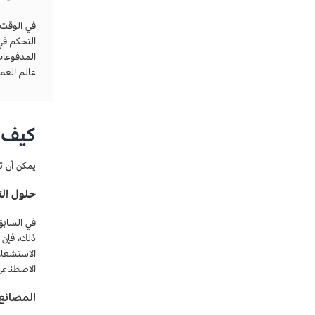
التحكم في 
عالم العمل
كيف ت
يمكن أن تدعم إمكانات تقنية 5G الابتكار 
حلول ال
في السابق
الاصطناعي 
المصانع 