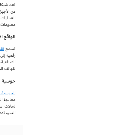
تعد شبكات 5G المحمول
من الأجهز
العمليات 
معلومات تس
الواقع ا
تسمح
تقن
للهاتف المحمول سيجعلان تقن
حوسبة ا
الحوسبة 
معالجة ال
لحالات اس
النحو، تدعم البنية الأس