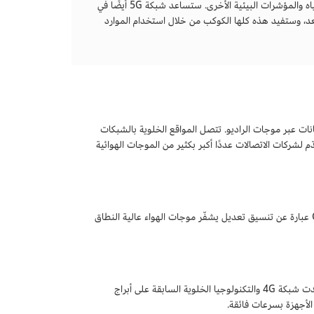
بالشبكات السابقة. كما ستدعم المراقبة في الوقت الفعلي للانبعاثات وجودة الهواء وجودة المياه والمؤشرات البيئية الأخرى. ستساعد شبكة 5G أيضًا في
بُعد، وستفيد هذه كلها الكوكب من خلال استخدام الموارد
قنية 5G المواقع الخلوية التي تنقل البيانات عبر موجات الراديو. تتصل المواقع الخلوية بالشبكات
 تشفير البيانات، ما يقدّم لشركات الاتصالات عددًا أكبر بكثير من الموجات الهوائية
تعد تقنية مضاعفة تقسيم التردد المتعامد (OFDM) جزءًا أساسيًا من تقنية 5G. تقنية OFDM عبارة عن تنسيق تعديل يشفّر موجات الهواء عالية النطاق
تستخدم تقنية 5G أيضًا أجهزة إرسال أصغر موضوعة على المباني والبنية التحتية الأخرى. اعتمدت شبكة 4G والتكنولوجيا الخلوية السابقة على أبراج
الأجهزة بسرعات فائقة.