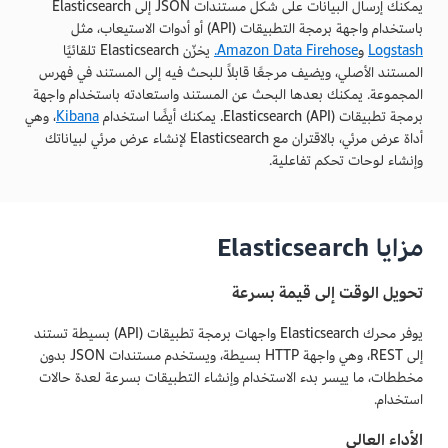
يمكنك إرسال البيانات على شكل مستندات JSON إلى Elasticsearch
باستخدام واجهة برمجة التطبيقات (API) أو أدوات الاستيعاب، مثل
Logstash
و
Amazon Data Firehose.
يخزّن Elasticsearch تلقائيًا
المستند الأصلي، ويضيف مرجعًا قابلاً للبحث فيه إلى المستند في فهرس
المجموعة. يمكنك بعدها البحث عن المستند واستعادته باستخدام واجهة
برمجة تطبيقات (API) Elasticsearch. يمكنك أيضًا استخدام
Kibana
، وهي
أداة عرض مرئي، بالاقتران مع Elasticsearch لإنشاء عرض مرئي لبياناتك
وإنشاء لوحات تحكم تفاعلية.
مزايا Elasticsearch
تحويل الوقت إلى قيمة بسرعة
يوفر محرك Elasticsearch واجهات برمجة تطبيقات (API) بسيطة تستند
إلى REST، وهي واجهة HTTP بسيطة، ويستخدم مستندات JSON بدون
مخططات، ما ييسر بدء الاستخدام وإنشاء التطبيقات بسرعة لعدة حالات
استخدام.
الأداء العالي