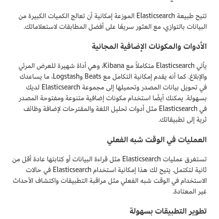
تتيح طبيعة Elasticsearch الموزعة إمكانية أن تعالج الكميات الكبيرة من
البيانات بالتوازي، مع العثور سريعًا على أفضل المطابقات لاستعلاماتك.
الأدوات والمكونات الإضافية المجانية
يأتي Elasticsearch متكاملاً مع Kibana، وهي أداة شهيرة للعرض المرئي
والإبلاغ. كما أنه يقدم إمكانية التكامل مع Beats وLogstash، ما يساعدك
في تحويل بيانات المصدر وتحميلها إلى مجموعة Elasticsearch لديك
بسهولة. يمكنك أيضًا استخدام مكونات إضافية متنوعة ومفتوحة المصدر
في Elasticsearch مثل أدوات تحليل اللغة والمقترحات لإضافة وظائف
ثرية إلى تطبيقاتك.
العمليات في الوقت شبه الفعلي
تستغرق عمليات Elasticsearch مثل قراءة البيانات أو كتابتها عادة أقل من
ثانية لتكتمل. يتيح لك هذا إمكانية استخدام Elasticsearch في حالات
الاستخدام في الوقت شبه الفعلي مثل مراقبة التطبيقات واكتشاف الأحداث
غير المعتادة.
تطوير التطبيقات بسهولة