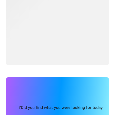
Did you find what you were looking for today?