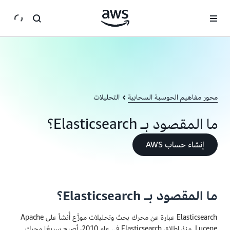
انتقل إلى المحتوى الرئيسي
محور مفاهيم الحوسبة السحابية
التحليلات
ما المقصود بـ Elasticsearch؟
إنشاء حساب AWS
ما المقصود بـ Elasticsearch؟
Elasticsearch عبارة عن محرك بحث وتحليلات موزَّع أُنشأ على Apache
Lucene. منذ إطلاق Elasticsearch في عام 2010، أصبح سريعًا محرك