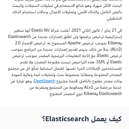
البحث الأكثر شهرة، وهو شائع الاستخدام في تحليلات السجلات، والبحث
بالنص الكامل، والذكاء الأمني، وتحليلات الأعمال، وحالات استخدام الذكاء
التشغيلي.
في 21 يناير / كانون الثاني 2021، أعلنت شركة Elastic NV أنها ستغير
إستراتيجية ترخيص برامجها ولن تطلق إصدارات جديدة من Elasticsearch
وKibana بموجب ترخيص Apache المسموح به، ترخيص الإصدار 2.0
(ALv2). بدلاً من ذلك، سيتم تقديم إصدارات جديدة من البرنامج بموجب
ترخيص Elastic، مع إتاحة التعليمات البرمجية المصدر بموجب ترخيص
Elastic أو SSPL. هذه التراخيص ليست مفتوحة المصدر، ولا تقدم
للمستخدمين الإمكانات الحرة نفسها. لضمان استدامة تمتُّع كل من مجتمع
المصادر المفتوحة وعملائنا بمجموعة بحث وتحليلات آمنة وعالية الجودة
وذات مصدر مفتوح بالكامل، قدمنا مشروع
OpenSearch
، وهو عبارة عن
خدمة مرخصة من ALv2 ومدفوعة من المجتمع ومتفرعة من
Elasticsearch وKibana ذوي المصدر المفتوح.
كيف يعمل Elasticsearch؟