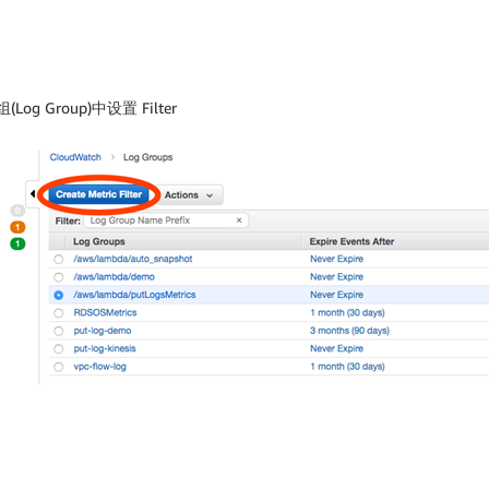
：
og Group)中设置 Filter