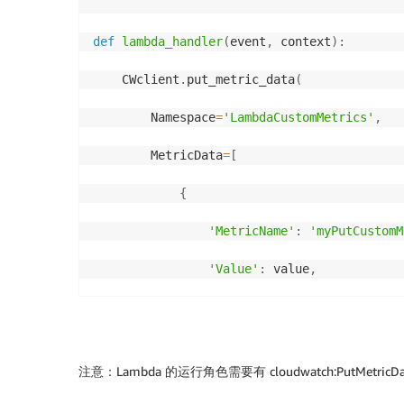
def
lambda_handler
(
event
,
 context
)
:
    CWclient
.
put_metric_data
(
        Namespace
=
'LambdaCustomMetrics'
,
        MetricData
=
[
{
'MetricName'
:
'myPutCustomM
'Value'
:
 value
,
'StorageResolution'
:
1
}
,
注意：Lambda 的运行角色需要有 cloudwatch:PutMetric
]