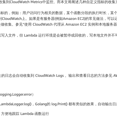
集到CloudWatch Metrics中监控。而本文将阐述几种自定义指标的
数据指标的，例如：用户访问行为相关的数据，某个函数分段的执行时长，某个
CloudWatch上。如果是有服务器(例如Amazon EC2)的常见做法，
gent 去做收集。参见“使用 CloudWatch 代理从 Amazon EC2 实例和本
p)可以写入文件，但 Lambda 运行环境是会被暂停或回收的，写本地文
，函数所产生的日志会自动收集到 CloudWatch Logs 。输出和查看日志的方法
ging.Logger.error）
 或 LambdaLogger.log()，Golang的 log.Print() 都有类似的效果，自动输出日
方便地跟踪 Lambda 函数运行