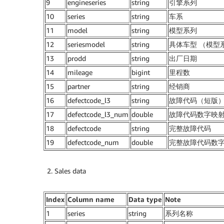
9
engineseries
string
引擎系列
10
series
string
车系
11
model
string
模型系列
12
seriesmodel
string
具体车型 （模型
13
prodd
string
出厂日期
14
mileage
bigint
里程数
15
partner
string
经销商
16
defectcode_l3
string
故障代码（短版
17
defectcode_l3_num
double
故障代码数字映
18
defectcode
string
完整故障代码
19
defectcode_num
double
完整故障代码数
Sales data
Index
Column name
Data type
Note
1
series
string
系列名称