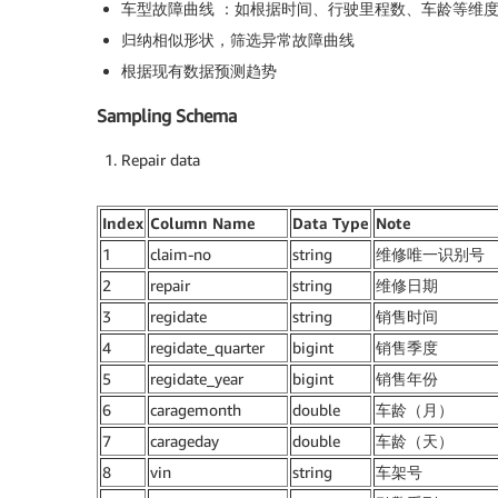
车型故障曲线 ：如根据时间、行驶里程数、车龄等维
归纳相似形状，筛选异常故障曲线
根据现有数据预测趋势
Sampling Schema
Repair data
Index
Column Name
Data Type
Note
1
claim-no
string
维修唯一识别号
2
repair
string
维修日期
3
regidate
string
销售时间
4
regidate_quarter
bigint
销售季度
5
regidate_year
bigint
销售年份
6
caragemonth
double
车龄（月）
7
carageday
double
车龄（天）
8
vin
string
车架号