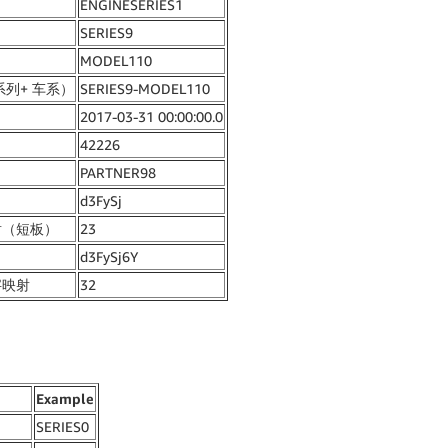
ENGINESERIES1
SERIES9
MODEL110
系列+ 车系）
SERIES9-MODEL110
2017-03-31 00:00:00.0
42226
PARTNER98
）
d3FySj
射（短板）
23
d3FySj6Y
字映射
32
Example
SERIES0