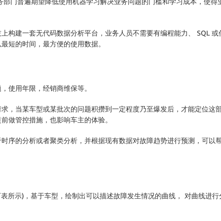
务部门普遍期望降低使用机器学习解决业务问题的门槛和学习成本，使得
上构建一套无代码数据分析平台，业务人员不需要有编程能力、 SQL 
以最短的时间，最方便的使用数据。
题，使用年限，经销商维保等。
请求，当某车型或某批次的问题积攒到一定程度乃至爆发后，才能定位这
提前做管控措施，也影响车主的体验。
于时序的分析或者聚类分析，并根据现有数据对故障趋势进行预测，可以
。
a 如下表所示)，基于车型，绘制出可以描述故障发生情况的曲线， 对曲